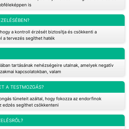
öbbféleképpen is
EZELÉSÉBEN?
hogy a kontroll érzését biztosítja és csökkenti a
l a tervezés segíthet haték
ában tartásának nehézségeire utalnak, amelyek negatív
zakmai kapcsolatokban, valam
ET A TESTMOZGÁS?
ngás tüneteit azáltal, hogy fokozza az endorfinok
Az edzés segíthet csökkenteni
ZELÉSRŐL?