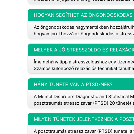
HOGYAN SEGÍTHET AZ ÖNGONDOSKODÁS E
Az öngondoskodás nagymértékben hozzájárulha
hogyan járul hozzá az öngondoskodás a stress
Íme néhány tipp a stresszoldáshoz egy tizennég
Számos különböző relaxációs technikát tanulha
HÁNY TÜNETE VAN A PTSD-NEK?
A Mental Disorders Diagnostic and Statistical M
poszttraumás stressz zavar (PTSD) 20 tünetét so
MILYEN TÜNETEK JELENTKEZNEK A POSZ
A poszttraumás stressz zavar (PTSD) tünetei 