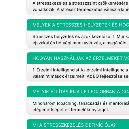
A stresszkezelés a stresszszint csökkentésére 
vonatkozik. A stressz természetes válasz a kih
MELYEK A STRESSZES HELYZETEK ÉS HOG
Stresszes helyzetek és azok kezelése: 1. Munka 
éjszakai és hétvégi munkavégzés, a magánélet
HOGYAN HASZNÁLJÁK AZ ÉRZELMEKET VE
1. Érzelmi intelligenciat Az érzelmi intelligenc
valamint mások érzelmeit. Az EQ fejlesztése s
Mindhárom (coaching, tanácsadás és mentorálás
elégedettségét és termelékenységét.
MI A STRESSZKEZELÉS DEFINÍCIÓJA?