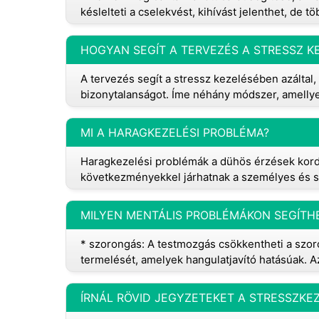
késlelteti a cselekvést, kihívást jelenthet, de t
HOGYAN SEGÍT A TERVEZÉS A STRESSZ K
A tervezés segít a stressz kezelésében azáltal, 
bizonytalanságot. Íme néhány módszer, amellye
MI A HARAGKEZELÉSI PROBLÉMA?
Haragkezelési problémák a dühös érzések kord
következményekkel járhatnak a személyes és s
MILYEN MENTÁLIS PROBLÉMÁKON SEGÍTH
* szorongás: A testmozgás csökkentheti a szoro
termelését, amelyek hangulatjavító hatásúak. 
ÍRNÁL RÖVID JEGYZETEKET A STRESSZKE