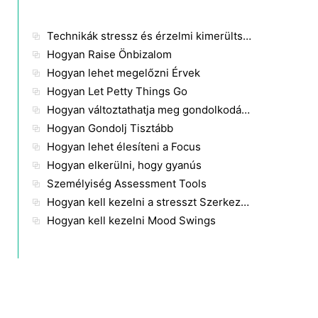
Technikák stressz és érzelmi kimerültség
Hogyan Raise Önbizalom
Hogyan lehet megelőzni Érvek
Hogyan Let Petty Things Go
Hogyan változtathatja meg gondolkodásmódját, és hogyan lehet folyamatosan tudatában lenni azoknak a korlátoknak, amelyeket a türelmes titoktartás támaszt a beszélgetési információkkal szemben?
Hogyan Gondolj Tisztább
Hogyan lehet élesíteni a Focus
Hogyan elkerülni, hogy gyanús
Személyiség Assessment Tools
Hogyan kell kezelni a stresszt Szerkezetileg
Hogyan kell kezelni Mood Swings