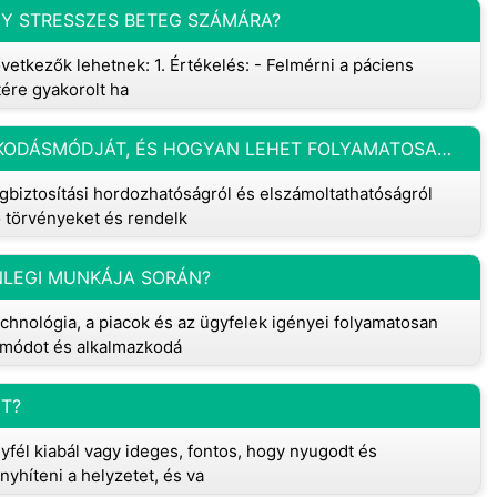
GY STRESSZES BETEG SZÁMÁRA?
vetkezők lehetnek: 1. Értékelés: - Felmérni a páciens
ére gyakorolt ​​ha
HOGYAN VÁLTOZTATHATJA MEG GONDOLKODÁSMÓDJÁT, ÉS HOGYAN LEHET FOLYAMATOSAN TUDATÁBAN LENNI AZOKNAK A KORLÁTOKNAK, AMELYEKET A TÜRELMES TITOKTARTÁS TÁMASZT A BESZÉLGETÉSI INFORMÁCIÓKKAL SZEMBEN?
biztosítási hordozhatóságról és elszámoltathatóságról
ó törvényeket és rendelk
NLEGI MUNKÁJA SORÁN?
echnológia, a piacok és az ügyfelek igényei folyamatosan
ásmódot és alkalmazkodá
T?
yfél kiabál vagy ideges, fontos, hogy nyugodt és
yhíteni a helyzetet, és va