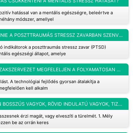
ÁS CSÖKKENTENI A MENTÁLIS STRESSZ HATÁSÁT?
zitív hatással van a mentális egészségre, beleértve a
 néhány módszer, amellyel
MILYEN FIZIKAI JELLEMZŐKRE KELL FIGYELNIE A POSZTTRAUMÁS STRESSZ ZAVARBAN SZENVEDŐ KATONÁKNÁL?
 indikátorok a poszttraumás stressz zavar (PTSD)
tális egészségi állapot, amelye
MILYEN JAVASLATOKAT TENNE, HOGY A SZAKSZERVEZET MEGFELELJEN A FOLYAMATOSAN VÁLTOZÓ MUNKAHELYEK IGÉNYEINEK?
ulást. A technológiai fejlődés gyorsan átalakítja a
egfelelően kell alkalm
NAGYON STRESSZES LETTEM ÉS KÖNNYEN BOSSZÚS VAGYOK, RÖVID INDULATÚ VAGYOK, TIZENKETTŐNEK SZÜKSÉGEM VAN VALAMIRE, HOGY MEGNYUGTASSAM. VAN VALAMI ÖTLETEM?
zesnek érzi magát, vagy elveszíti a türelmét. 1. Mély
ezzen be az orrán keres