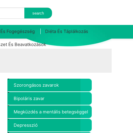
 És Fogegészség
Diéta És Táplálkozás
zet És Beavatkozások
Szorongásos zavarok
Bipoláris zavar
Megküzdés a mentális betegséggel
Depresszió