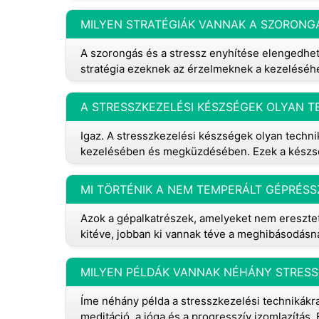
MILYEN STRATÉGIÁK VANNAK A SZORONGÁ
A szorongás és a stressz enyhítése elengedhete
stratégia ezeknek az érzelmeknek a kezeléséhe
Igaz. A stresszkezelési készségek olyan techn
kezelésében és megküzdésében. Ezek a készség
MI TÖRTÉNIK A NEM TEMPERÁLT GÉPRÉSSZ
Azok a gépalkatrészek, amelyeket nem eresztet
kitéve, jobban ki vannak téve a meghibásodásn
MILYEN PÉLDÁK VANNAK NÉHÁNY STRESS
Íme néhány példa a stresszkezelési technikákra:
meditáció, a jóga és a progresszív izomlazítás.