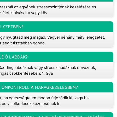
 használ az egyének stresszszintjének kezelésére és
 élet kihívásaira vagy köv
LYZETBEN?
 hogy nyugtasd meg magad. Vegyél néhány mély lélegzetet,
 segít tisztábban gondo
OLDÓ LABDÁK?
 Baoding labdáknak vagy stresszlabdáknak neveznek,
ongás csökkentésében: 1. Gya
Z ÖNKONTROLL A HARAGKEZELÉSBEN?
t, ha egészségtelen módon fejeződik ki, vagy ha
ek és viselkedések kezelésének k