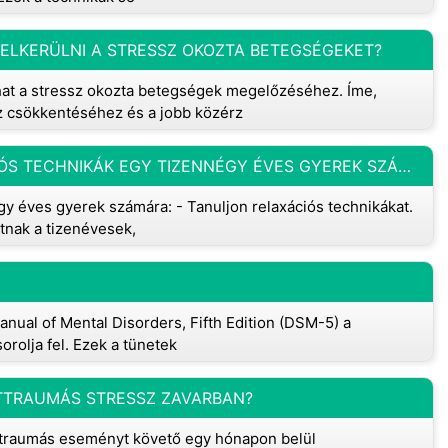
LKERÜLNI A STRESSZ OKOZTA BETEGSÉGEKET?
t a stressz okozta betegségek megelőzéséhez. Íme,
z csökkentéséhez és a jobb közérz
MELYEK A JÓ STRESSZOLDÓ ÉS RELAXÁCIÓS TECHNIKÁK EGY TIZENNÉGY ÉVES GYEREK SZÁMÁRA, AKI MINDENÉRT AGGÓDIK?
y éves gyerek számára: - Tanuljon relaxációs technikákat.
tnak a tizenévesek,
anual of Mental Disorders, Fifth Edition (DSM-5) a
rolja fel. Ezek a tünetek
TTRAUMÁS STRESSZ ZAVARBAN?
a traumás eseményt követő egy hónapon belül