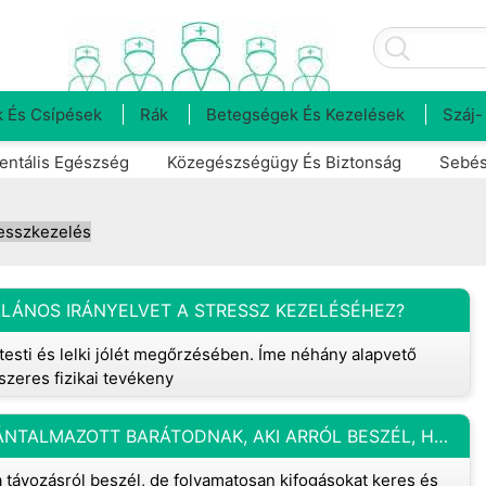
 És Csípések
Rák
Betegségek És Kezelések
Száj-
entális Egészség
Közegészségügy És Biztonság
Sebés
esszkezelés
LÁNOS IRÁNYELVET A STRESSZ KEZELÉSÉHEZ?
esti és lelki jólét megőrzésében. Íme néhány alapvető
szeres fizikai tevékeny
HOGYAN SEGÍTHETSZ EGY ÉRZELMILEG BÁNTALMAZOTT BARÁTODNAK, AKI ARRÓL BESZÉL, HOGY KI KELL LÉPNI A KAPCSOLATBÓL, DE FOLYTON KIFOGÁSOKAT KERES, HOGY MIÉRT NINCS JÓ ALKALOM?
a távozásról beszél, de folyamatosan kifogásokat keres és