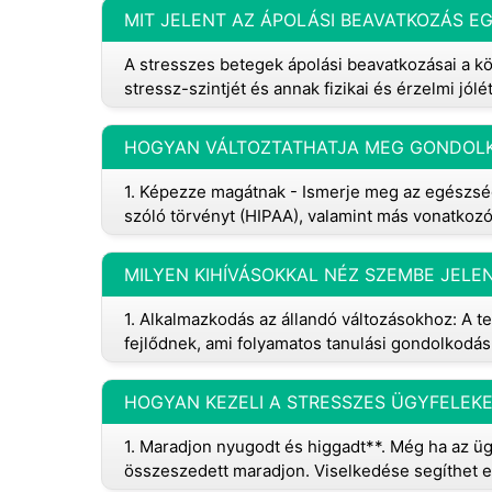
MIT JELENT AZ ÁPOLÁSI BEAVATKOZÁS E
A stresszes betegek ápolási beavatkozásai a kö
stressz-szintjét és annak fizikai és érzelmi jólét
1. Képezze magátnak - Ismerje meg az egészség
szóló törvényt (HIPAA), valamint más vonatkoz
MILYEN KIHÍVÁSOKKAL NÉZ SZEMBE JELE
1. Alkalmazkodás az állandó változásokhoz: A t
fejlődnek, ami folyamatos tanulási gondolkod
HOGYAN KEZELI A STRESSZES ÜGYFELEKE
1. Maradjon nyugodt és higgadt**. Még ha az üg
összeszedett maradjon. Viselkedése segíthet en