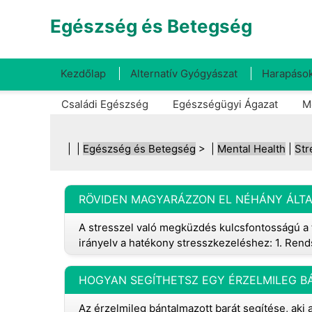
Egészség és Betegség
Kezdőlap
Alternatív Gyógyászat
Harapások
Családi Egészség
Egészségügyi Ágazat
M
| |
Egészség és Betegség
> |
Mental Health
|
Str
RÖVIDEN MAGYARÁZZON EL NÉHÁNY ÁLTA
A stresszel való megküzdés kulcsfontosságú a t
irányelv a hatékony stresszkezeléshez: 1. Rend
Az érzelmileg bántalmazott barát segítése, aki 