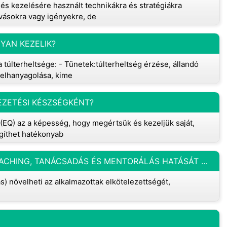
és kezelésére használt technikákra és stratégiákra
ívásokra vagy igényekre, de
YAN KEZELIK?
túlterheltsége: - Tünetek:túlterheltség érzése, állandó
 elhanyagolása, kime
ZETÉSI KÉSZSÉGKÉNT?
ia (EQ) az a képesség, hogy megértsük és kezeljük saját,
egíthet hatékonyab
MELYIK ÁLLÍTÁS ÍRJA LE LEGJOBBAN A COACHING, TANÁCSADÁS ÉS MENTORÁLÁS HATÁSÁT AZ ALKALMAZOTTAKRA?
) növelheti az alkalmazottak elkötelezettségét,