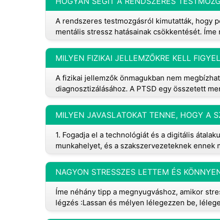
HOGYAN SEGÍT A RENDSZERES TESTMOZG
A rendszeres testmozgásról kimutatták, hogy po
mentális stressz hatásainak csökkentését. Íme
A fizikai jellemzők önmagukban nem megbízható
diagnosztizálásához. A PTSD egy összetett men
1. Fogadja el a technológiát és a digitális átalak
munkahelyet, és a szakszervezeteknek ennek m
Íme néhány tipp a megnyugváshoz, amikor stress
légzés :Lassan és mélyen lélegezzen be, léleg