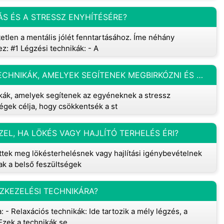
S ÉS A STRESSZ ENYHÍTÉSÉRE?
tlen a mentális jólét fenntartásához. Íme néhány
z: #1 Légzési technikák: - A
A STRESSZKEZELÉSI KÉSZSÉGEK OLYAN TECHNIKÁK, AMELYEK SEGÍTENEK MEGBIRKÓZNI ÉS MEGELŐZNI VAGY CSÖKKENTENI A STRESSZVÁLASZ ÁLTAL OKOZOTT KÁROS HATÁSOKAT?
ikák, amelyek segítenek az egyéneknek a stressz
ek célja, hogy csökkentsék a st
EL, HA LÖKÉS VAGY HAJLÍTÓ TERHELÉS ÉRI?
tek meg lökésterhelésnek vagy hajlítási igénybevételnek
ak a belső feszültségek
ZKEZELÉSI TECHNIKÁRA?
 - Relaxációs technikák: Ide tartozik a mély légzés, a
 Ezek a technikák se