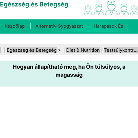
Egészség és Betegség
Kezdőlap
Alternatív Gyógyászat
Harapások És
Csípések
Rák
Betegségek És Kezelések
Száj- És
| |
Egészség és Betegség
> |
Diet & Nutrition
|
Testsúlykontroll
Fogegészség
Diéta És Táplálkozás
Családi
Hogyan állapítható meg, ha Ön túlsúlyos, a
Egészség
Egészségügyi Ágazat
Mentális Egészség
magasság
Közegészségügy És Biztonság
Sebészet És
Beavatkozások