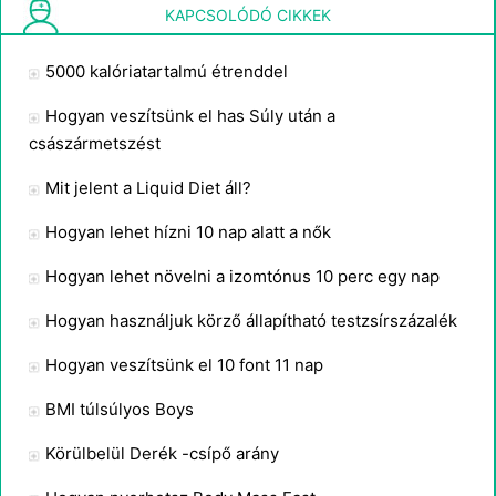
Hogyan számoljuk Mindegy, hogy sovány vagy normál
KAPCSOLÓDÓ CIKKEK
5000 kalóriatartalmú étrenddel
Hogyan veszítsünk el has Súly után a
császármetszést
Mit jelent a Liquid Diet áll?
Hogyan lehet hízni 10 nap alatt a nők
Hogyan lehet növelni a izomtónus 10 perc egy nap
Hogyan használjuk körző állapítható testzsírszázalék
Hogyan veszítsünk el 10 font 11 nap
BMI túlsúlyos Boys
Körülbelül Derék -csípő arány