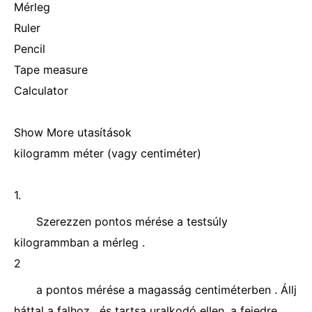
Mérleg
Ruler
Pencil
Tape measure
Calculator
Show More utasítások
kilogramm méter (vagy centiméter)
1.
Szerezzen pontos mérése a testsúly
kilogrammban a mérleg .
2
a pontos mérése a magasság centiméterben . Állj
háttal a falhoz , és tartsa uralkodó ellen, a fejedre