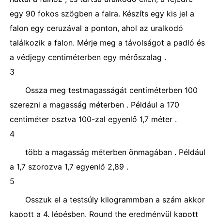
egy 90 fokos szögben a falra. Készíts egy kis jel a
falon egy ceruzával a ponton, ahol az uralkodó
találkozik a falon. Mérje meg a távolságot a padló és
a védjegy centiméterben egy mérőszalag .
3
Ossza meg testmagasságát centiméterben 100
szerezni a magasság méterben . Például a 170
centiméter osztva 100-zal egyenlő 1,7 méter .
4
több a magasság méterben önmagában . Például
a 1,7 szorozva 1,7 egyenlő 2,89 .
5
Osszuk el a testsúly kilogrammban a szám akkor
kapott a 4. lépésben. Round the eredményül kapott