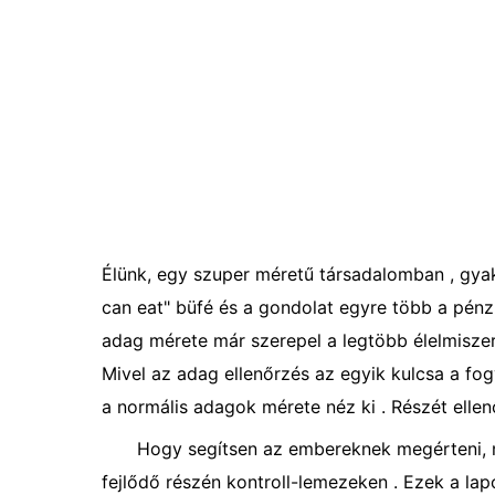
Élünk, egy szuper méretű társadalomban , gyakr
can eat" büfé és a gondolat egyre több a pénzü
adag mérete már szerepel a legtöbb élelmiszer 
Mivel az adag ellenőrzés az egyik kulcsa a fo
a normális adagok mérete néz ki . Részét elle
Hogy segítsen az embereknek megérteni, mi
fejlődő részén kontroll-lemezeken . Ezek a la