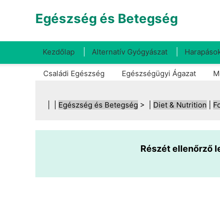
Egészség és Betegség
Kezdőlap
Alternatív Gyógyászat
Harapások
Családi Egészség
Egészségügyi Ágazat
M
| |
Egészség és Betegség
> |
Diet & Nutrition
|
F
Részét ellenőrző 