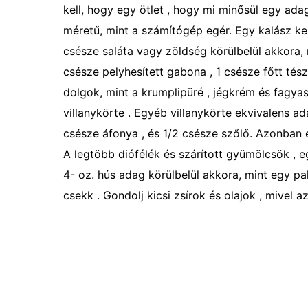
kell, hogy egy ötlet , hogy mi minősül egy ada
méretű, mint a számítógép egér. Egy kalász ke
csésze saláta vagy zöldség körülbelül akkora,
csésze pelyhesített gabona , 1 csésze főtt tész
dolgok, mint a krumplipüré , jégkrém és fagya
villanykörte . Egyéb villanykörte ekvivalens ada
csésze áfonya , és 1/2 csésze szőlő. Azonban 
A legtöbb diófélék és szárított gyümölcsök , 
4- oz. hús adag körülbelül akkora, mint egy pa
csekk . Gondolj kicsi zsírok és olajok , mivel a