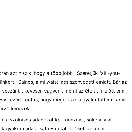
an azt hiszik, hogy a több jobb . Szeretjük "all -you-
nkért . Sajnos, a mi waistlines szenvedett emiatt. Bár az
veszünk , kevesen vagyunk mérni az ételt , mielőtt enni.
gyás, ezért fontos, hogy megértsük a gyakorlatban , amit
nőrző lemezek
 a szokásos adagokat kell kinéznie , sok vállalat
pok gyakran adagokat nyomtatott őket, valamint