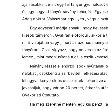
ajánlásokkal , mint egy fél tányér gyümölcsöt 
és egy negyed tányér sovány fehérjét . Egyes 
Adag doktor. Választhat egy ilyen , vagy a sz
Egy egyszerű módja annak , hogy keveseb
kisebb tányéron . Gyakran előfordul , akkor a 
mint valójában vagy , mert az azonos mennyisé
tányéron . Csak vigyázz, hogy ne verem az étel
lemez , mint meghiúsítaná a célja eszik kevese
Néhány részét ellenőrző lapok nyújtanak 
italokat , csökkenti a zsírbevitel , étkezési ala
kihagyva kenyerek és desszertek , elkerülve a 
javasoljuk, hogy várjon 20 percet, étkezés után
Gyakorlati útmutató
Ha meg szeretné menteni egy kis pénzt , a