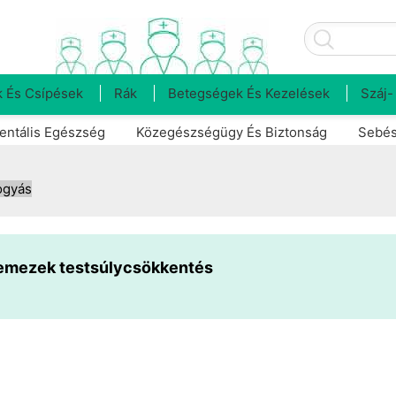
 És Csípések
Rák
Betegségek És Kezelések
Száj-
entális Egészség
Közegészségügy És Biztonság
Sebés
ogyás
lemezek testsúlycsökkentés