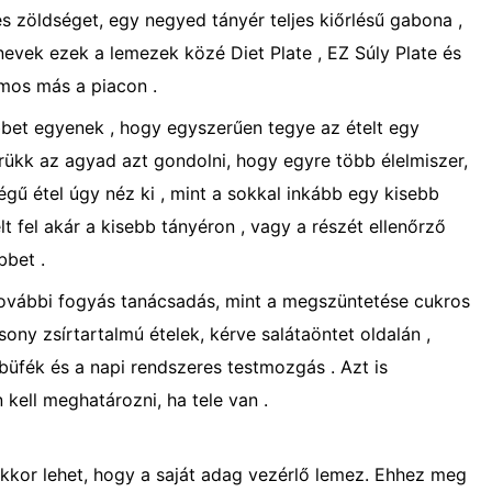
és zöldséget, egy negyed tányér teljes kiőrlésű gabona ,
nevek ezek a lemezek közé Diet Plate , EZ Súly Plate és
ámos más a piacon .
bet egyenek , hogy egyszerűen tegye az ételt egy
trükk az agyad azt gondolni, hogy egyre több élelmiszer,
gű étel úgy néz ki , mint a sokkal inkább egy kisebb
t fel akár a kisebb tányéron , vagy a részét ellenőrző
bbet .
további fogyás tanácsadás, mint a megszüntetése cukros
csony zsírtartalmú ételek, kérve salátaöntet oldalán ,
büfék és a napi rendszeres testmozgás . Azt is
 kell meghatározni, ha tele van .
kkor lehet, hogy a saját adag vezérlő lemez. Ehhez meg