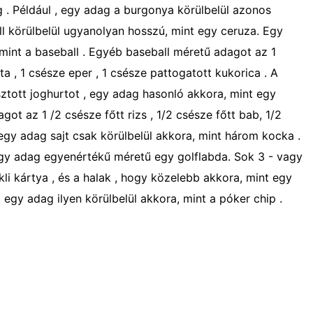
g . Például , egy adag a burgonya körülbelül azonos
ll körülbelül ugyanolyan hosszú, mint egy ceruza. Egy
 mint a baseball . Egyéb baseball méretű adagot az 1
ta , 1 csésze eper , 1 csésze pattogatott kukorica . A
sztott joghurtot , egy adag hasonló akkora, mint egy
got az 1 /2 csésze főtt rizs , 1/2 csésze főtt bab, 1/2
egy adag sajt csak körülbelül akkora, mint három kocka .
egy adag egyenértékű méretű egy golflabda. Sok 3 - vagy
kli kártya , és a halak , hogy közelebb akkora, mint egy
z egy adag ilyen körülbelül akkora, mint a póker chip .