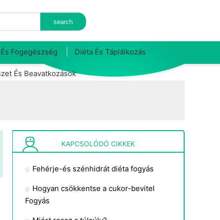
 És Fogegészség
Diéta És Táplálkozás
zet És Beavatkozások
KAPCSOLÓDÓ CIKKEK
Fehérje-és szénhidrát diéta fogyás
Hogyan csökkentse a cukor-bevitel
Fogyás