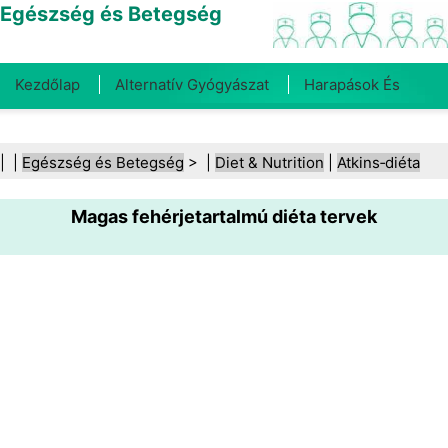
Egészség és Betegség
Kezdőlap
Alternatív Gyógyászat
Harapások És
Csípések
Rák
Betegségek És Kezelések
Száj- És
| |
Egészség és Betegség
> |
Diet & Nutrition
|
Atkins‑diéta
Fogegészség
Diéta És Táplálkozás
Családi
Magas fehérjetartalmú diéta tervek
Egészség
Egészségügyi Ágazat
Mentális Egészség
Közegészségügy És Biztonság
Sebészet És
Beavatkozások