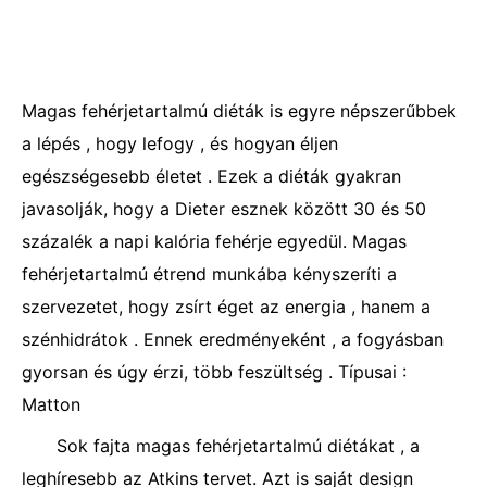
Magas fehérjetartalmú diéták is egyre népszerűbbek
a lépés , hogy lefogy , és hogyan éljen
egészségesebb életet . Ezek a diéták gyakran
javasolják, hogy a Dieter esznek között 30 és 50
százalék a napi kalória fehérje egyedül. Magas
fehérjetartalmú étrend munkába kényszeríti a
szervezetet, hogy zsírt éget az energia , hanem a
szénhidrátok . Ennek eredményeként , a fogyásban
gyorsan és úgy érzi, több feszültség . Típusai :
Matton
Sok fajta magas fehérjetartalmú diétákat , a
leghíresebb az Atkins tervet. Azt is saját design