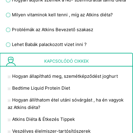
Milyen vitaminok kell tenni , míg az Atkins diéta?
Problémák az Atkins Bevezető szakasz
Lehet Babák palackozott vizet inni ?
Hogyan indíthatja el a No szénhidráttartalmú diéta
KAPCSOLÓDÓ CIKKEK
Hogyan állapítható meg, szemétképződést joghurt
Bedtime Liquid Protein Diet
Hogyan állíthatom étel utáni sóvárgást , ha én vagyok
az Atkins diéta?
Atkins Diéta & Étkezés Tippek
Veszélyes élelmiszer-tartósítószerek