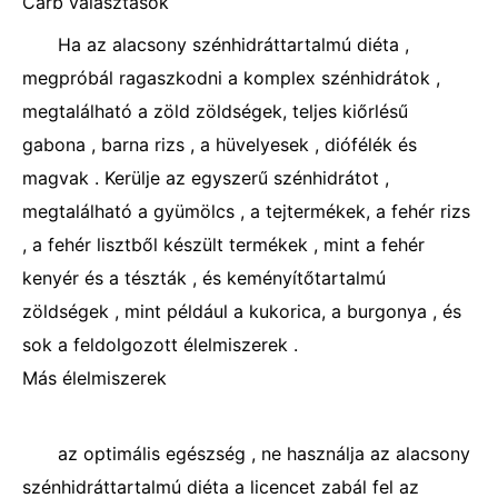
Carb választások
Ha az alacsony szénhidráttartalmú diéta ,
megpróbál ragaszkodni a komplex szénhidrátok ,
megtalálható a zöld zöldségek, teljes kiőrlésű
gabona , barna rizs , a hüvelyesek , diófélék és
magvak . Kerülje az egyszerű szénhidrátot ,
megtalálható a gyümölcs , a tejtermékek, a fehér rizs
, a fehér lisztből készült termékek , mint a fehér
kenyér és a tészták , és keményítőtartalmú
zöldségek , mint például a kukorica, a burgonya , és
sok a feldolgozott élelmiszerek .
Más élelmiszerek
az optimális egészség , ne használja az alacsony
szénhidráttartalmú diéta a licencet zabál fel az