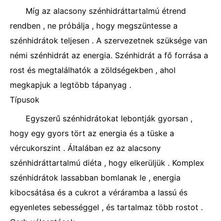
Míg az alacsony szénhidráttartalmú étrend
rendben , ne próbálja , hogy megszüntesse a
szénhidrátok teljesen . A szervezetnek szüksége van
némi szénhidrát az energia. Szénhidrát a fő forrása a
rost és megtalálhatók a zöldségekben , ahol
megkapjuk a legtöbb tápanyag .
Típusok
Egyszerű szénhidrátokat lebontják gyorsan ,
hogy egy gyors tört az energia és a tüske a
vércukorszint . Általában ez az alacsony
szénhidráttartalmú diéta , hogy elkerüljük . Komplex
szénhidrátok lassabban bomlanak le , energia
kibocsátása és a cukrot a véráramba a lassú és
egyenletes sebességgel , és tartalmaz több rostot .