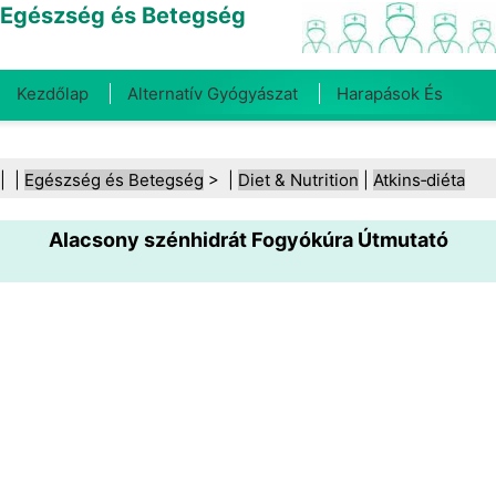
Egészség és Betegség
Kezdőlap
Alternatív Gyógyászat
Harapások És
Csípések
Rák
Betegségek És Kezelések
Száj- És
| |
Egészség és Betegség
> |
Diet & Nutrition
|
Atkins‑diéta
Fogegészség
Diéta És Táplálkozás
Családi
Alacsony szénhidrát Fogyókúra Útmutató
Egészség
Egészségügyi Ágazat
Mentális Egészség
Közegészségügy És Biztonság
Sebészet És
Beavatkozások