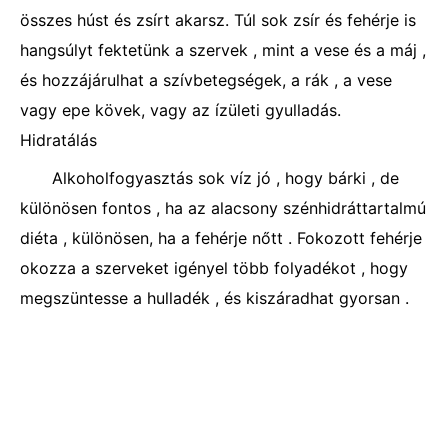
összes húst és zsírt akarsz. Túl sok zsír és fehérje is
hangsúlyt fektetünk a szervek , mint a vese és a máj ,
és hozzájárulhat a szívbetegségek, a rák , a vese
vagy epe kövek, vagy az ízületi gyulladás.
Hidratálás
Alkoholfogyasztás sok víz jó , hogy bárki , de
különösen fontos , ha az alacsony szénhidráttartalmú
diéta , különösen, ha a fehérje nőtt . Fokozott fehérje
okozza a szerveket igényel több folyadékot , hogy
megszüntesse a hulladék , és kiszáradhat gyorsan .