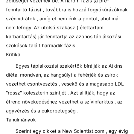
zöldséget vezetnek be. A három fázis (a pre-
fenntartó fázis) , továbbra is hozzá fogyókúrázóknak
szénhidrátok , amíg el nem érik a pontot, ahol már
nem lefogy. Az utolsó szakasz ( élettartam
karbantartás) jár fenntartja az azonos táplálkozási
szokások talált harmadik fázis .
Kritika
Egyes táplálkozási szakértők bírálják az Atkins
diéta, mondván, az hangsúlyt a fehérjék és zsírok
vezethet csontvesztés , vesekő és a magasabb LDL
"rossz" koleszterin szintjét . Azt állítják, hogy az
étrend növekedéséhez vezethet a szívinfarktus , az
agyvérzés és a cukorbetegség .
Tanulmányok
Szerint egy cikket a New Scientist.com , egy évig