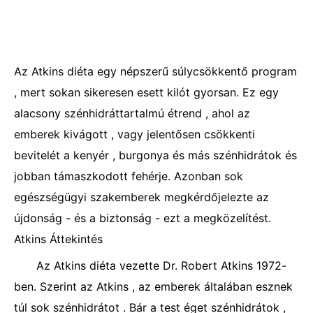
Az Atkins diéta egy népszerű súlycsökkentő program
, mert sokan sikeresen esett kilót gyorsan. Ez egy
alacsony szénhidráttartalmú étrend , ahol az
emberek kivágott , vagy jelentősen csökkenti
bevitelét a kenyér , burgonya és más szénhidrátok és
jobban támaszkodott fehérje. Azonban sok
egészségügyi szakemberek megkérdőjelezte az
újdonság - és a biztonság - ezt a megközelítést.
Atkins Áttekintés
Az Atkins diéta vezette Dr. Robert Atkins 1972-
ben. Szerint az Atkins , az emberek általában esznek
túl sok szénhidrátot . Bár a test éget szénhidrátok ,