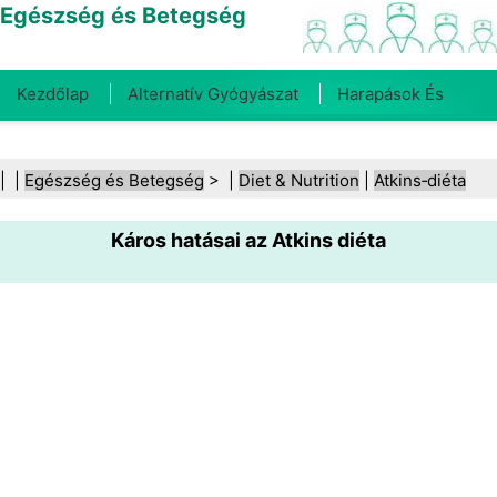
Egészség és Betegség
Kezdőlap
Alternatív Gyógyászat
Harapások És
Csípések
Rák
Betegségek És Kezelések
Száj- És
| |
Egészség és Betegség
> |
Diet & Nutrition
|
Atkins‑diéta
Fogegészség
Diéta És Táplálkozás
Családi
Káros hatásai az Atkins diéta
Egészség
Egészségügyi Ágazat
Mentális Egészség
Közegészségügy És Biztonság
Sebészet És
Beavatkozások