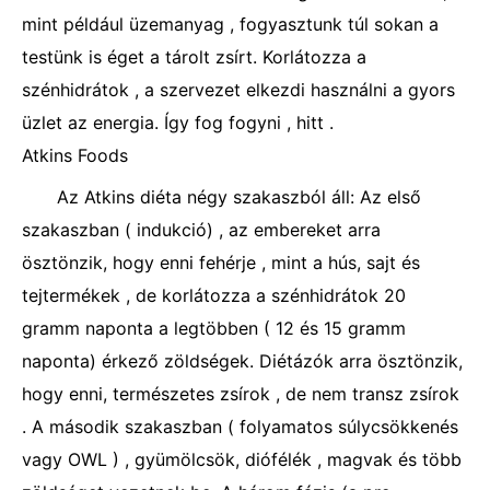
mint például üzemanyag , fogyasztunk túl sokan a
testünk is éget a tárolt zsírt. Korlátozza a
szénhidrátok , a szervezet elkezdi használni a gyors
üzlet az energia. Így fog fogyni , hitt .
Atkins Foods
Az Atkins diéta négy szakaszból áll: Az első
szakaszban ( indukció) , az embereket arra
ösztönzik, hogy enni fehérje , mint a hús, sajt és
tejtermékek , de korlátozza a szénhidrátok 20
gramm naponta a legtöbben ( 12 és 15 gramm
naponta) érkező zöldségek. Diétázók arra ösztönzik,
hogy enni, természetes zsírok , de nem transz zsírok
. A második szakaszban ( folyamatos súlycsökkenés
vagy OWL ) , gyümölcsök, diófélék , magvak és több