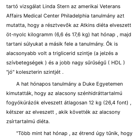
tartó vizsgálat Linda Stern az amerikai Veterans
Affairs Medical Center Philadelphia tanulmány azt
mutatta, hogy a résztvevők az Atkins diéta elveszett
öt-nyolc kilogramm (6,6 és 17,6 kg) hat hónap , majd
tartani súlyukat a másik fele a tanulmány. Ők is
alacsonyabb volt a triglicerid szintje (a jelzés a
szívbetegségek ) és a jobb nagy sűrűségű ( HDL )
"jó" koleszterin szintjét .
A hat hónapos tanulmány a Duke Egyetemen
kimutatták, hogy az alacsony szénhidráttartalmú
fogyókúrázók elveszett átlagosan 12 kg (26,4 font) ,
kétszer az elveszett , akik követték az alacsony
zsírtartalmú diéta.
"Több mint hat hónap , az étrend úgy tűnik, hogy