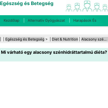
Egészség és Betegség
Kezdőlap
Alternatív Gyógyászat
Harapások És
Csípések
Rák
Betegségek És Kezelések
Száj- És
| |
Egészség és Betegség
> |
Diet & Nutrition
|
Alacsony szénhidráttartalmú diéták
Fogegészség
Diéta És Táplálkozás
Családi
Mi várható egy alacsony szénhidráttartalmú diéta?
Egészség
Egészségügyi Ágazat
Mentális Egészség
Közegészségügy És Biztonság
Sebészet És
Beavatkozások