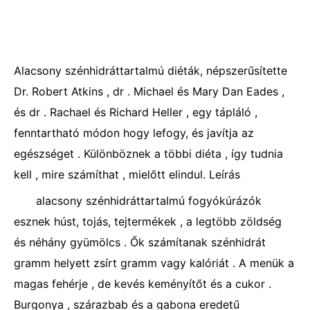
Alacsony szénhidráttartalmú diéták, népszerűsítette
Dr. Robert Atkins , dr . Michael és Mary Dan Eades ,
és dr . Rachael és Richard Heller , egy tápláló ,
fenntartható módon hogy lefogy, és javítja az
egészséget . Különböznek a többi diéta , így tudnia
kell , mire számíthat , mielőtt elindul. Leírás
alacsony szénhidráttartalmú fogyókúrázók
esznek húst, tojás, tejtermékek , a legtöbb zöldség
és néhány gyümölcs . Ők számítanak szénhidrát
gramm helyett zsírt gramm vagy kalóriát . A menük a
magas fehérje , de kevés keményítőt és a cukor .
Burgonya , szárazbab és a gabona eredetű