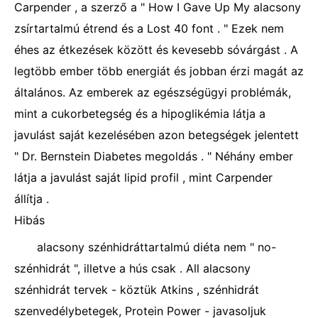
Carpender , a szerző a " How I Gave Up My alacsony
zsírtartalmú étrend és a Lost 40 font . " Ezek nem
éhes az étkezések között és kevesebb sóvárgást . A
legtöbb ember több energiát és jobban érzi magát az
általános. Az emberek az egészségügyi problémák,
mint a cukorbetegség és a hipoglikémia látja a
javulást saját kezelésében azon betegségek jelentett
" Dr. Bernstein Diabetes megoldás . " Néhány ember
látja a javulást saját lipid profil , mint Carpender
állítja .
Hibás
alacsony szénhidráttartalmú diéta nem " no-
szénhidrát ", illetve a hús csak . All alacsony
szénhidrát tervek - köztük Atkins , szénhidrát
szenvedélybetegek, Protein Power - javasoljuk