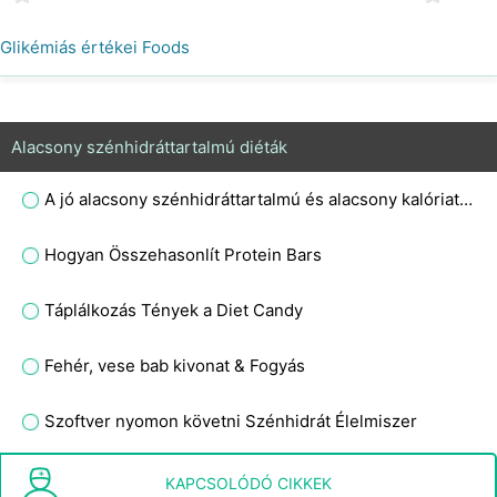
Glikémiás értékei Foods
Alacsony szénhidráttartalmú diéták
A jó alacsony szénhidráttartalmú és alacsony kalóriatartalmú élelmiszerek
Hogyan Összehasonlít Protein Bars
Táplálkozás Tények a Diet Candy
Fehér, vese bab kivonat & Fogyás
Szoftver nyomon követni Szénhidrát Élelmiszer
A lista nem - szénhidrát Foods
KAPCSOLÓDÓ CIKKEK