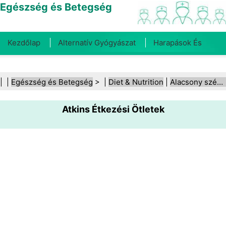
Egészség és Betegség
Kezdőlap
Alternatív Gyógyászat
Harapások És
Csípések
Rák
Betegségek És Kezelések
Száj- És
| |
Egészség és Betegség
> |
Diet & Nutrition
|
Alacsony szénhidráttartalmú diéták
Fogegészség
Diéta És Táplálkozás
Családi
Atkins Étkezési Ötletek
Egészség
Egészségügyi Ágazat
Mentális Egészség
Közegészségügy És Biztonság
Sebészet És
Beavatkozások