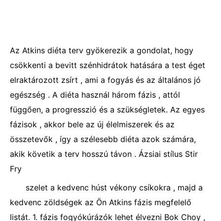
Az Atkins diéta terv gyökerezik a gondolat, hogy
csökkenti a bevitt szénhidrátok hatására a test éget
elraktározott zsírt , ami a fogyás és az általános jó
egészség . A diéta használ három fázis , attól
függően, a progresszió és a szükségletek. Az egyes
fázisok , akkor bele az új élelmiszerek és az
összetevők , így a szélesebb diéta azok számára,
akik követik a terv hosszú távon . Ázsiai stílus Stir
Fry
szelet a kedvenc húst vékony csíkokra , majd a
kedvenc zöldségek az Ön Atkins fázis megfelelő
listát. 1. fázis fogyókúrázók lehet élvezni Bok Choy ,