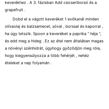
keverékhez . A 3. fázisban Add csicseriborsó és a
grapefruit .
Dobd el a vágott keveréket 1 evőkanál minden
olívaolaj és balzsamecet, sóval , borssal és kaporral ,
ha úgy tetszik. Spoon a keveréket a paprika " héja ",
és edd meg a hideg . Ez az étel nem általában magas
a növényi szénhidrát, úgyhogy győződjön meg róla,
hogy kiegyensúlyozza a több fehérjét , nehéz
ételeket a nap folyamán .