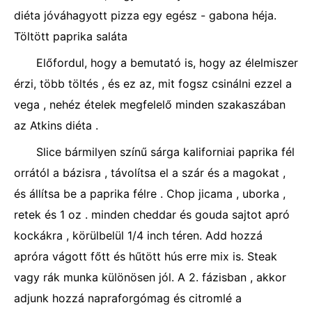
diéta jóváhagyott pizza egy egész - gabona héja.
Töltött paprika saláta
Előfordul, hogy a bemutató is, hogy az élelmiszer
érzi, több töltés , és ez az, mit fogsz csinálni ezzel a
vega , nehéz ételek megfelelő minden szakaszában
az Atkins diéta .
Slice bármilyen színű sárga kaliforniai paprika fél
orrától a bázisra , távolítsa el a szár és a magokat ,
és állítsa be a paprika félre . Chop jicama , uborka ,
retek és 1 oz . minden cheddar és gouda sajtot apró
kockákra , körülbelül 1/4 inch téren. Add hozzá
apróra vágott főtt és hűtött hús erre mix is. Steak
vagy rák munka különösen jól. A 2. fázisban , akkor
adjunk hozzá napraforgómag és citromlé a