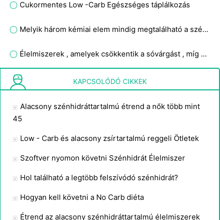
Cukormentes Low -Carb Egészséges táplálkozás
Melyik három kémiai elem mindig megtalálható a szénhidrát-zsírokban és fehérjékben?
Élelmiszerek , amelyek csökkentik a sóvárgást , míg a szénhidrát Addict Diet
Az ősi Diet
KAPCSOLÓDÓ CIKKEK
Alacsony szénhidráttartalmú étrend a nők több mint
45
Low - Carb és alacsony zsírtartalmú reggeli Ötletek
Szoftver nyomon követni Szénhidrát Élelmiszer
Hol található a legtöbb felszívódó szénhidrát?
Hogyan kell követni a No Carb diéta
Étrend az alacsony szénhidráttartalmú élelmiszerek