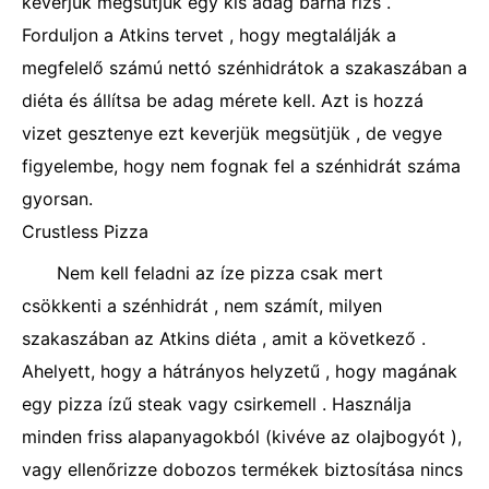
keverjük megsütjük egy kis adag barna rizs .
Forduljon a Atkins tervet , hogy megtalálják a
megfelelő számú nettó szénhidrátok a szakaszában a
diéta és állítsa be adag mérete kell. Azt is hozzá
vizet gesztenye ezt keverjük megsütjük , de vegye
figyelembe, hogy nem fognak fel a szénhidrát száma
gyorsan.
Crustless Pizza
Nem kell feladni az íze pizza csak mert
csökkenti a szénhidrát , nem számít, milyen
szakaszában az Atkins diéta , amit a következő .
Ahelyett, hogy a hátrányos helyzetű , hogy magának
egy pizza ízű steak vagy csirkemell . Használja
minden friss alapanyagokból (kivéve az olajbogyót ),
vagy ellenőrizze dobozos termékek biztosítása nincs