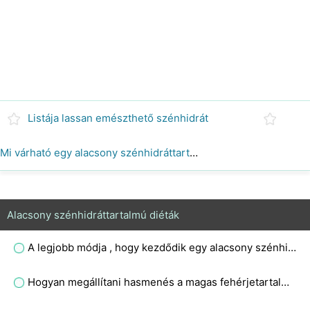
Listája lassan emészthető szénhidrát
Mi várható egy alacsony szénhidráttartalmú diéta?
Alacsony szénhidráttartalmú diéták
A legjobb módja , hogy kezdődik egy alacsony szénhidráttartalmú diéta
Hogyan megállítani hasmenés a magas fehérjetartalmú diéta