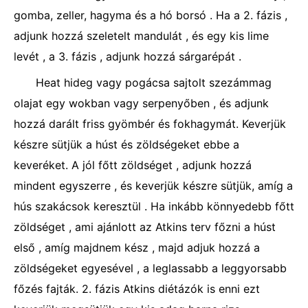
gomba, zeller, hagyma és a hó borsó . Ha a 2. fázis ,
adjunk hozzá szeletelt mandulát , és egy kis lime
levét , a 3. fázis , adjunk hozzá sárgarépát .
Heat hideg vagy pogácsa sajtolt szezámmag
olajat egy wokban vagy serpenyőben , és adjunk
hozzá darált friss gyömbér és fokhagymát. Keverjük
készre sütjük a húst és zöldségeket ebbe a
keveréket. A jól főtt zöldséget , adjunk hozzá
mindent egyszerre , és keverjük készre sütjük, amíg a
hús szakácsok keresztül . Ha inkább könnyedebb főtt
zöldséget , ami ajánlott az Atkins terv főzni a húst
első , amíg majdnem kész , majd adjuk hozzá a
zöldségeket egyesével , a leglassabb a leggyorsabb
főzés fajták. 2. fázis Atkins diétázók is enni ezt