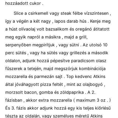
hozzáadott cukor .
Slice a csirkemell vagy steak félbe vízszintesen ,
így a végén a két nagy , lapos darab hús . Kenje meg
a húst olívaolaj volt bazsalikom és oregánó átitatott
meg egyik napról a másikra , majd a grill,
serpenyőben megpirítjuk , vagy sütni . Az utolsó 10
perc sütés , vagy ha sütés vagy grillezés a második
oldalon, adjunk hozzá pépesítve paradicsom olasz
fűszerek a tetején, majd megszórjuk kombinációja
mozzarella és parmezán sajt . Top kedvenc Atkins
által jóváhagyott pizza feltét , mint az olajbogyó ,
morzsolt bacon, gomba és zöldpaprika . A 2.
fázisban , akkor extra mozzarella ( maximum 3 oz . )
És 3. fázis akkor adjunk hozzá egy kis teljes kiőrlésű
tészta az oldalán, vagy személyes méretű Atkins