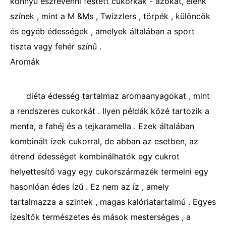
könnyű észrevenni festett cukorkák - azokat, élénk
színek , mint a M &Ms , Twizzlers , törpék , különcök
és egyéb édességek , amelyek általában a sport
tiszta vagy fehér színű .
Aromák
diéta édesség tartalmaz aromaanyagokat , mint
a rendszeres cukorkát . Ilyen példák közé tartozik a
menta, a fahéj és a tejkaramella . Ezek általában
kombinált ízek cukorral, de abban az esetben, az
étrend édességet kombinálhatók egy cukrot
helyettesítő vagy egy cukorszármazék termelni egy
hasonlóan édes ízű . Ez nem az íz , amely
tartalmazza a szintek , magas kalóriatartalmú . Egyes
ízesítők természetes és mások mesterséges , a