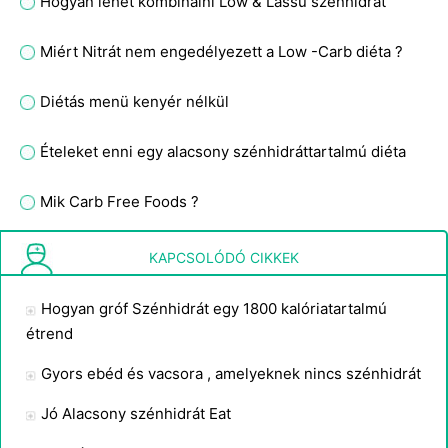
Hogyan lehet kombinálni Low & Lassú szénhidrát
Miért Nitrát nem engedélyezett a Low -Carb diéta ?
Diétás menü kenyér nélkül
Ételeket enni egy alacsony szénhidráttartalmú diéta
Mik Carb Free Foods ?
Az alacsony szénhidráttartalmú étrend Tények
KAPCSOLÓDÓ CIKKEK
Hogyan gróf Szénhidrát egy 1800 kalóriatartalmú
étrend
Gyors ebéd és vacsora , amelyeknek nincs szénhidrát
Jó Alacsony szénhidrát Eat