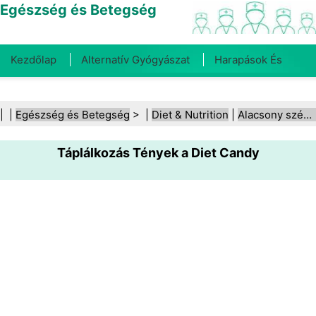
Egészség és Betegség
Kezdőlap
Alternatív Gyógyászat
Harapások És
Csípések
Rák
Betegségek És Kezelések
Száj- És
| |
Egészség és Betegség
> |
Diet & Nutrition
|
Alacsony szénhidráttartalmú diéták
Fogegészség
Diéta És Táplálkozás
Családi
Táplálkozás Tények a Diet Candy
Egészség
Egészségügyi Ágazat
Mentális Egészség
Közegészségügy És Biztonság
Sebészet És
Beavatkozások