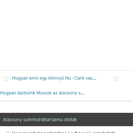
Hogyan enni egy könnyű No -Carb vacsora lefogy
Hogyan építsünk Muscle az alacsony szénhidráttartalmú diéta
Alacsony szénhidráttartalmú diéták