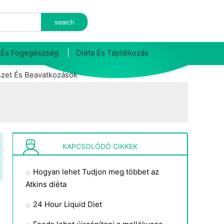
 És Fogegészség
Diéta És Táplálkozás
zet És Beavatkozások
KAPCSOLÓDÓ CIKKEK
Hogyan lehet Tudjon meg többet az
Atkins diéta
24 Hour Liquid Diet