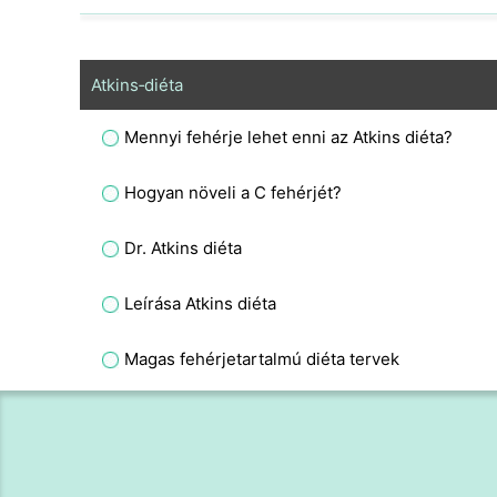
Atkins‑diéta
Mennyi fehérje lehet enni az Atkins diéta?
Hogyan növeli a C fehérjét?
Dr. Atkins diéta
Leírása Atkins diéta
Magas fehérjetartalmú diéta tervek
Hogyan ragaszkodni az Atkins diéta