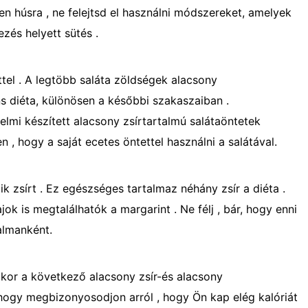
lyen húsra , ne felejtsd el használni módszereket, amelyek
ezés helyett sütés .
tel . A legtöbb saláta zöldségek alacsony
ns diéta, különösen a későbbi szakaszaiban .
lmi készített alacsony zsírtartalmú salátaöntetek
 , hogy a saját ecetes öntettel használni a salátával.
k zsírt . Ez egészséges tartalmaz néhány zsír a diéta .
ajok is megtalálhatók a margarint . Ne félj , bár, hogy enni
almanként.
ikor a következő alacsony zsír-és alacsony
 hogy megbizonyosodjon arról , hogy Ön kap elég kalóriát