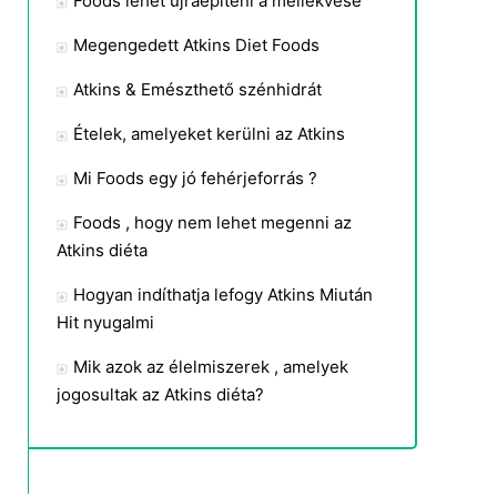
Foods lehet újraépíteni a mellékvese
Megengedett Atkins Diet Foods
Atkins & Emészthető szénhidrát
Ételek, amelyeket kerülni az Atkins
Mi Foods egy jó fehérjeforrás ?
Foods , hogy nem lehet megenni az
Atkins diéta
Hogyan indíthatja lefogy Atkins Miután
Hit nyugalmi
Mik azok az élelmiszerek , amelyek
jogosultak az Atkins diéta?