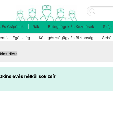
 És Csípések
Rák
Betegségek És Kezelések
Száj-
entális Egészség
Közegészségügy És Biztonság
Sebés
kins‑diéta
kins evés nélkül sok zsír