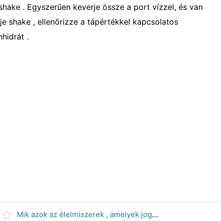
shake . Egyszerűen keverje össze a port vízzel, és van
e shake , ellenőrizze a tápértékkel kapcsolatos
hidrát .
Mik azok az élelmiszerek , amelyek jogosultak az Atkins diéta?