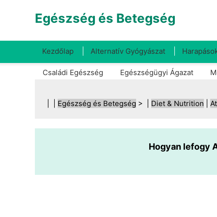
Egészség és Betegség
Kezdőlap
Alternatív Gyógyászat
Harapások
Családi Egészség
Egészségügyi Ágazat
M
| |
Egészség és Betegség
> |
Diet & Nutrition
|
At
Hogyan lefogy At