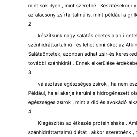
mint sok ilyen , mint szeretné . Készítésekor i
az alacsony zsírtartalmú is, mint például a grill
2
készítsünk nagy saláták ecetes alapú öntet
szénhidráttartalmú , és lehet enni őket az Atki
Salátaöntetek, azonban adhat zsír-és kereskede
további szénhidrát . Ennek elkerülése érdekében
3
választása egészséges zsírok , ha nem eszi
Például, ha el akarja kerülni a hidrogénezett ol
egészséges zsírok , mint a dió és avokádó alk
4
Kiegészítés az étkezés protein shake . Am
szénhidráttartalmú diétát , akkor szeretnénk ,