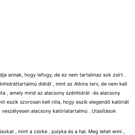
ja annak, hogy lefogy, de ez nem tartalmaz sok zsírt .
hidráttartalmú diétát , mint az Atkins terv, de nem kell
iéta , amely mind az alacsony szénhidrát -és alacsony
mit eszik szorosan kell róla, hogy eszik elegendő kalóriát
et veszélyesen alacsony kalóriatartalmú . Utasítások
sokat , mint a csirke , pulyka és a hal. Meg lehet enni ,