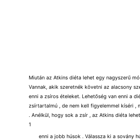
Miután az Atkins diéta lehet egy nagyszerű mód
Vannak, akik szeretnék követni az alacsony szén
enni a zsíros ételeket. Lehetőség van enni a d
zsírtartalmú , de nem kell figyelemmel kíséri , 
. Anélkül, hogy sok a zsír , az Atkins diéta leh
1
enni a jobb húsok . Válassza ki a sovány hú