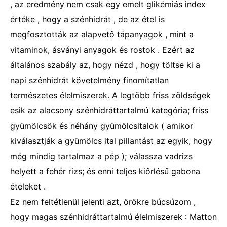
, az eredmény nem csak egy emelt glikémiás index
értéke , hogy a szénhidrát , de az étel is
megfosztották az alapvető tápanyagok , mint a
vitaminok, ásványi anyagok és rostok . Ezért az
általános szabály az, hogy nézd , hogy töltse ki a
napi szénhidrát követelmény finomítatlan
természetes élelmiszerek. A legtöbb friss zöldségek
esik az alacsony szénhidráttartalmú kategória; friss
gyümölcsök és néhány gyümölcsitalok ( amikor
kiválasztják a gyümölcs ital pillantást az egyik, hogy
még mindig tartalmaz a pép ); válassza vadrizs
helyett a fehér rizs; és enni teljes kiőrlésű gabona
ételeket .
Ez nem feltétlenül jelenti azt, örökre búcsúzom ,
hogy magas szénhidráttartalmú élelmiszerek : Matton