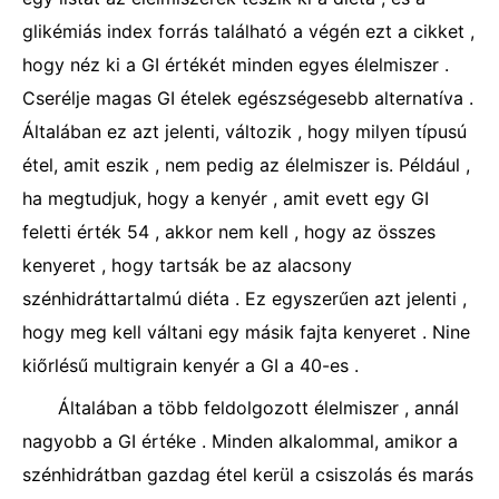
glikémiás index forrás található a végén ezt a cikket ,
hogy néz ki a GI értékét minden egyes élelmiszer .
Cserélje magas GI ételek egészségesebb alternatíva .
Általában ez azt jelenti, változik , hogy milyen típusú
étel, amit eszik , nem pedig az élelmiszer is. Például ,
ha megtudjuk, hogy a kenyér , amit evett egy GI
feletti érték 54 , akkor nem kell , hogy az összes
kenyeret , hogy tartsák be az alacsony
szénhidráttartalmú diéta . Ez egyszerűen azt jelenti ,
hogy meg kell váltani egy másik fajta kenyeret . Nine
kiőrlésű multigrain kenyér a GI a 40-es .
Általában a több feldolgozott élelmiszer , annál
nagyobb a GI értéke . Minden alkalommal, amikor a
szénhidrátban gazdag étel kerül a csiszolás és marás