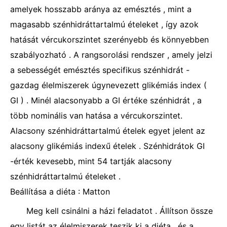
amelyek hosszabb aránya az emésztés , mint a
magasabb szénhidráttartalmú ételeket , így azok
hatását vércukorszintet szerényebb és könnyebben
szabályozható . A rangsorolási rendszer , amely jelzi
a sebességét emésztés specifikus szénhidrát -
gazdag élelmiszerek úgynevezett glikémiás index (
GI ) . Minél alacsonyabb a GI értéke szénhidrát , a
több nominális van hatása a vércukorszintet.
Alacsony szénhidráttartalmú ételek egyet jelent az
alacsony glikémiás indexű ételek . Szénhidrátok GI
-érték kevesebb, mint 54 tartják alacsony
szénhidráttartalmú ételeket .
Beállítása a diéta : Matton
Meg kell csinálni a házi feladatot . Állítson össze
egy listát az élelmiszerek teszik ki a diéta , és a