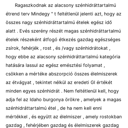
Ragaszkodnak az alacsony szénhidráttartalmú
étrend terv Mindegy " t feltétlenül jelenti azt, hogy az
összes nagy szénhidráttartalmú ételek egész idő
alatt . Evés szerény részét magas szénhidráttartalmú
ételek részeként átfogó étkezés gazdag egészséges
zsírok, fehérjék , rost , és /vagy szénhidrátokat ,
hogy ebbe az alacsony szénhidráttartalmú kategória
hatására lassul az egész emésztési folyamat ,
csökken a mértéke abszorpció összes élelmiszerek
az étvágyat , tekintet nélkül az eredeti GI értékét
minden egyes szénhidrát . Nem feltétlenül kell, hogy
adja fel az Idaho burgonya örökre , amelyek a magas
szénhidráttartalmú étel , de ha nem kell enni
mértékkel , és együtt az élelmiszer , amely rostokban
gazdag , fehérjében gazdag és élelmiszerek gazdag