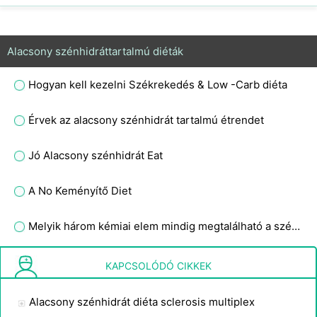
Alacsony szénhidráttartalmú diéták
Hogyan kell kezelni Székrekedés & Low -Carb diéta
Érvek az alacsony szénhidrát tartalmú étrendet
Jó Alacsony szénhidrát Eat
A No Keményítő Diet
Melyik három kémiai elem mindig megtalálható a szénhidrát-zsírokban és fehérjékben?
No Carb Diet tippek
KAPCSOLÓDÓ CIKKEK
Alacsony szénhidrát diéta sclerosis multiplex