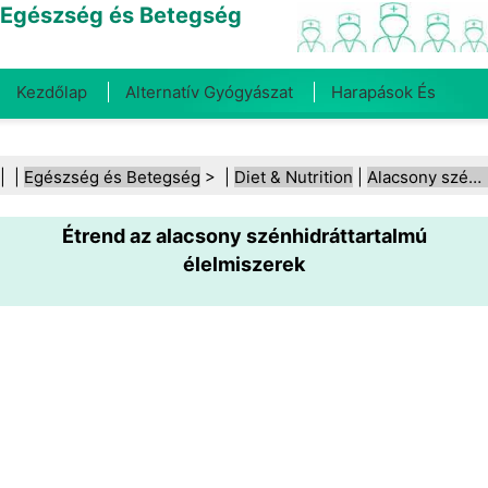
Egészség és Betegség
Kezdőlap
Alternatív Gyógyászat
Harapások És
Csípések
Rák
Betegségek És Kezelések
Száj- És
| |
Egészség és Betegség
> |
Diet & Nutrition
|
Alacsony szénhidráttartalmú diéták
Fogegészség
Diéta És Táplálkozás
Családi
Étrend az alacsony szénhidráttartalmú
Egészség
Egészségügyi Ágazat
Mentális Egészség
élelmiszerek
Közegészségügy És Biztonság
Sebészet És
Beavatkozások