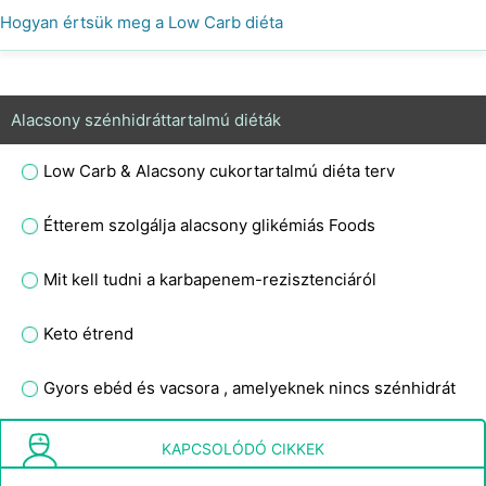
Hogyan értsük meg a Low Carb diéta
Alacsony szénhidráttartalmú diéták
Low Carb & Alacsony cukortartalmú diéta terv
Étterem szolgálja alacsony glikémiás Foods
Mit kell tudni a karbapenem-rezisztenciáról
Keto étrend
Gyors ebéd és vacsora , amelyeknek nincs szénhidrát
Kritika a Zóna diéta
KAPCSOLÓDÓ CIKKEK