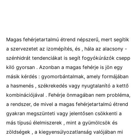
Magas fehérjetartalmú étrend népszerű, mert segítik
a szervezetet az izomépítés, és , hála az alacsony -
szénhidrát tendenciákat is segít fogyókúrázók csepp
kiló gyorsan . Azonban a magas fehérje is jön egy
másik kérdés : gyomorbántalmak, amely formájában
a hasmenés , székrekedés vagy nyugtalanító a kettő
kombinációjával . Fehérje önmagában nem probléma,
a rendszer, de mivel a magas fehérjetartalmú étrend
gyakran megszünteti vagy jelentősen csökkenti a
más típusú élelmiszerek , mint a gyümölcsök és
zöldségek , a kiegyensúlyozatlanság valójában mi