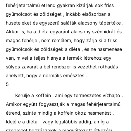
fehérjetartalmú étrend gyakran kizárják sok friss
gyümölcsöt és zöldséget , inkább elsősorban a
húsételeket és egyszerű saláták alacsony tápértéke .
Akkor is, ha a diéta egyaránt alacsony szénhidrát és
magas fehérje , nem remélem, hogy zárja ki a friss
gyümölcsök és zöldségek a diéta , és ne hasmenése
van, mivel a teljes hiánya a termék létrehoz egy
súlyos zavarát a bél rendszer is vezethet rothadás
ahelyett, hogy a normális emésztés .
5
Kerülje a koffein , ami egy természetes vízhajtó .
Amikor együtt fogyasztják a magas fehérjetartalmú
étrend, szinte mindig a koffein okoz hasmenést .
Idejére a diéta - vagy legalábbis addig, amíg a
szervezet hozzászokik a megváltozott étkezési