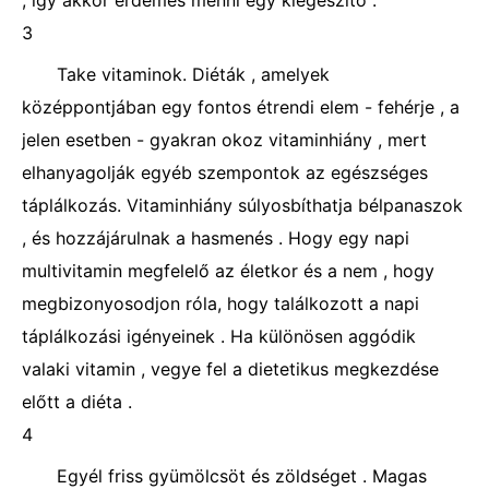
, így akkor érdemes menni egy kiegészítő .
3
Take vitaminok. Diéták , amelyek
középpontjában egy fontos étrendi elem - fehérje , a
jelen esetben - gyakran okoz vitaminhiány , mert
elhanyagolják egyéb szempontok az egészséges
táplálkozás. Vitaminhiány súlyosbíthatja bélpanaszok
, és hozzájárulnak a hasmenés . Hogy egy napi
multivitamin megfelelő az életkor és a nem , hogy
megbizonyosodjon róla, hogy találkozott a napi
táplálkozási igényeinek . Ha különösen aggódik
valaki vitamin , vegye fel a dietetikus megkezdése
előtt a diéta .
4
Egyél friss gyümölcsöt és zöldséget . Magas