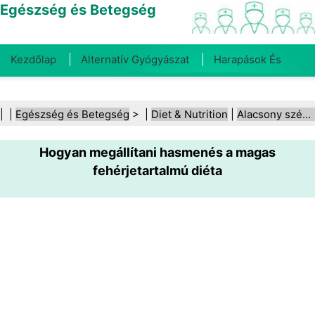
Egészség és Betegség
Kezdőlap
Alternatív Gyógyászat
Harapások És
Csípések
Rák
Betegségek És Kezelések
Száj- És
| |
Egészség és Betegség
> |
Diet & Nutrition
|
Alacsony szénhidráttartalmú diéták
Fogegészség
Diéta És Táplálkozás
Családi
Hogyan megállítani hasmenés a magas
Egészség
Egészségügyi Ágazat
Mentális Egészség
fehérjetartalmú diéta
Közegészségügy És Biztonság
Sebészet És
Beavatkozások