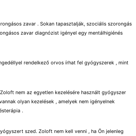
rongásos zavar . Sokan tapasztalják, szociális szorongás
rongásos zavar diagnózist igényel egy mentálhigiénés
gedéllyel rendelkező orvos írhat fel gyógyszerek , mint
 Zoloft nem az egyetlen kezelésére használt gyógyszer
 vannak olyan kezelések , amelyek nem igényelnek
ésterápia .
ógyszert szed. Zoloft nem kell venni , ha Ön jelenleg