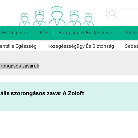
 És Csípések
Rák
Betegségek És Kezelések
Száj-
entális Egészség
Közegészségügy És Biztonság
Sebés
rongásos zavarok
ális szorongásos zavar A Zoloft