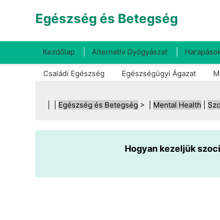
Egészség és Betegség
Kezdőlap
Alternatív Gyógyászat
Harapások
Családi Egészség
Egészségügyi Ágazat
M
| |
Egészség és Betegség
> |
Mental Health
|
Szo
Hogyan kezeljük szoci