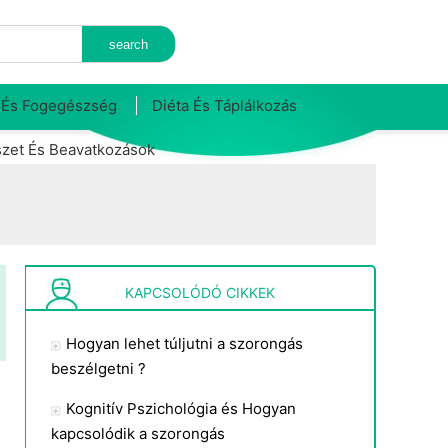
 És Fogegészség
Diéta És Táplálkozás
zet És Beavatkozások
KAPCSOLÓDÓ CIKKEK
Hogyan lehet túljutni a szorongás
beszélgetni ?
Kognitív Pszichológia és Hogyan
kapcsolódik a szorongás