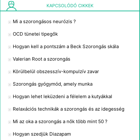
Menopauza : Szorongás és Idegesség
KAPCSOLÓDÓ CIKKEK
Mi a szorongásos neurózis ?
OCD tünetei tipegők
Hogyan kell a pontszám a Beck Szorongás skála
Valerian Root a szorongás
Körülbelül obszesszív-kompulzív zavar
Szorongás gyógymód, amely munka
Hogyan lehet leküzdeni a félelem a kutyákkal
Relaxációs technikák a szorongás és az idegesség
Mi az oka a szorongás a nők több mint 50 ?
Hogyan szedjük Diazapam