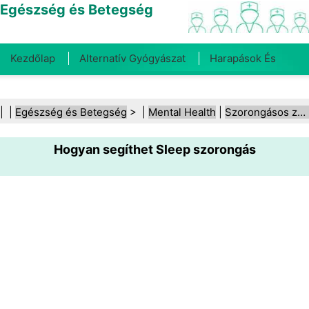
Egészség és Betegség
Kezdőlap
Alternatív Gyógyászat
Harapások És
Csípések
Rák
Betegségek És Kezelések
Száj- És
| |
Egészség és Betegség
> |
Mental Health
|
Szorongásos zavarok
Fogegészség
Diéta És Táplálkozás
Családi
Hogyan segíthet Sleep szorongás
Egészség
Egészségügyi Ágazat
Mentális Egészség
Közegészségügy És Biztonság
Sebészet És
Beavatkozások