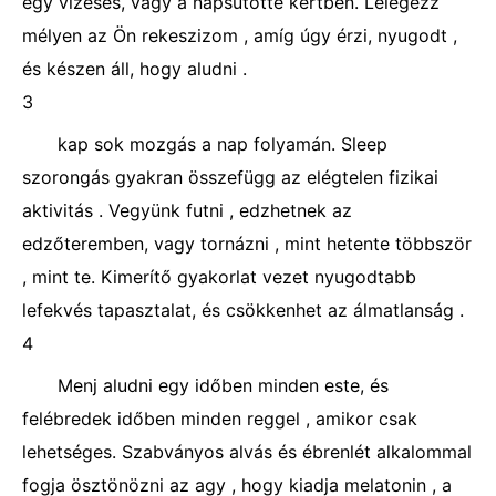
egy vízesés, vagy a napsütötte kertben. Lélegezz
mélyen az Ön rekeszizom , amíg úgy érzi, nyugodt ,
és készen áll, hogy aludni .
3
kap sok mozgás a nap folyamán. Sleep
szorongás gyakran összefügg az elégtelen fizikai
aktivitás . Vegyünk futni , edzhetnek az
edzőteremben, vagy tornázni , mint hetente többször
, mint te. Kimerítő gyakorlat vezet nyugodtabb
lefekvés tapasztalat, és csökkenhet az álmatlanság .
4
Menj aludni egy időben minden este, és
felébredek időben minden reggel , amikor csak
lehetséges. Szabványos alvás és ébrenlét alkalommal
fogja ösztönözni az agy , hogy kiadja melatonin , a