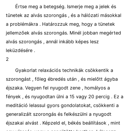
Értse meg a betegség. Ismerje meg a jelek és
tünetek az alvás szorongás , és a hálózati másokkal
a problémákra . Határozzuk meg, hogy a tünetek
jellemzőek alvás szorongás. Minél jobban megérted
alvás szorongás , annál inkább képes lesz
leküzdésére .
2
Gyakorlat relaxációs technikák csökkentik a
szorongást , főleg ébredés után , és mielőtt ágyba
éjszaka. Vegyen fel nyugodt zene , homályos a
fények , és nyugodtan ülni a 15 vagy 20 percig . Ez a
meditáció lelassul gyors gondolatokat, csökkenti a
generalizált szorongás és felkészülni a nyugodt
éjszakai alvást . Képzeld el, békés beállítások , mint