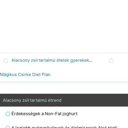
Alacsony zsírtartalmú ételek gyerekeknek
Mágikus Csirke Diet Plan
Alacsony zsírtartalmú étrend
Érdekességek a Non-Fat joghurt
A legjobb gyógynövények és élelmiszerek Alsó trigliceridek