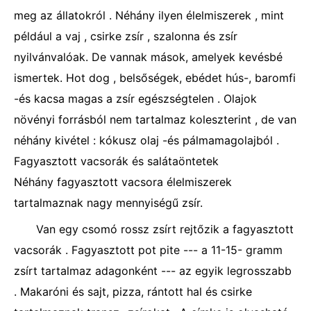
meg az állatokról . Néhány ilyen élelmiszerek , mint
például a vaj , csirke zsír , szalonna és zsír
nyilvánvalóak. De vannak mások, amelyek kevésbé
ismertek. Hot dog , belsőségek, ebédet hús-, baromfi
-és kacsa magas a zsír egészségtelen . Olajok
növényi forrásból nem tartalmaz koleszterint , de van
néhány kivétel : kókusz olaj -és pálmamagolajból .
Fagyasztott vacsorák és salátaöntetek
Néhány fagyasztott vacsora élelmiszerek
tartalmaznak nagy mennyiségű zsír.
Van egy csomó rossz zsírt rejtőzik a fagyasztott
vacsorák . Fagyasztott pot pite --- a 11-15- gramm
zsírt tartalmaz adagonként --- az egyik legrosszabb
. Makaróni és sajt, pizza, rántott hal és csirke