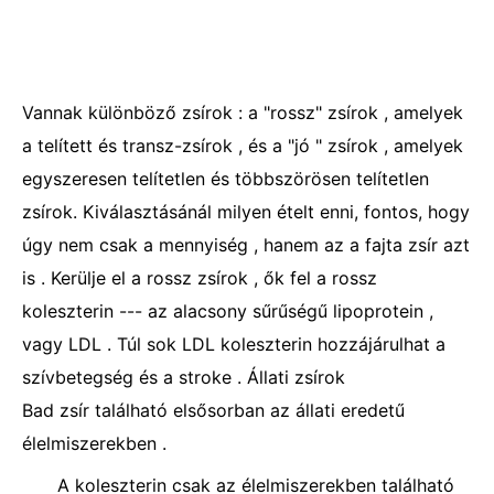
Vannak különböző zsírok : a "rossz" zsírok , amelyek
a telített és transz-zsírok , és a "jó " zsírok , amelyek
egyszeresen telítetlen és többszörösen telítetlen
zsírok. Kiválasztásánál milyen ételt enni, fontos, hogy
úgy nem csak a mennyiség , hanem az a fajta zsír azt
is . Kerülje el a rossz zsírok , ők fel a rossz
koleszterin --- az alacsony sűrűségű lipoprotein ,
vagy LDL . Túl sok LDL koleszterin hozzájárulhat a
szívbetegség és a stroke . Állati zsírok
Bad zsír található elsősorban az állati eredetű
élelmiszerekben .
A koleszterin csak az élelmiszerekben található