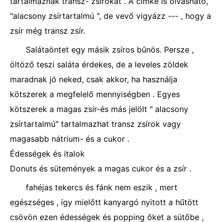
tartalmaznak transz- zsírokat . A címke is olvasható,
"alacsony zsírtartalmú ", de vevő vigyázz --- , hogy a
zsír még transz zsír.
Salátaöntet egy másik zsíros bűnös. Persze ,
öltöző teszi saláta érdekes, de a leveles zöldek
maradnak jó neked, csak akkor, ha használja
kötszerek a megfelelő mennyiségben . Egyes
kötszerek a magas zsír-és más jelölt " alacsony
zsírtartalmú" tartalmazhat transz zsírok vagy
magasabb nátrium- és a cukor .
Édességek és italok
Donuts és sütemények a magas cukor és a zsír .
fahéjas tekercs és fánk nem eszik , mert
egészséges , így mielőtt kanyargó nyitott a hűtött
csövön ezen édességek és popping őket a sütőbe ,