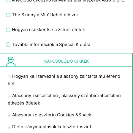
The Skinny a Mitől lehet elhízni
Hogyan csökkentse a zsíros ételek
További információk a Special K diéta
A BMI diagram alacsonyabb vagy magasabb jó?
KAPCSOLÓDÓ CIKKEK
Hogyan kell tervezni a alacsony zsírtartalmú étrend
hét
Alacsony zsírtartalmú , alacsony szénhidráttartalmú
étkezés ötletek
Alacsony koleszterin Cookies &Snack
Diéta iránymutatások koleszterinszint