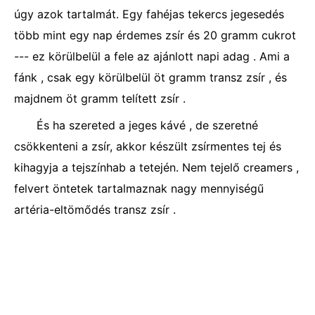
úgy azok tartalmát. Egy fahéjas tekercs jegesedés
több mint egy nap érdemes zsír és 20 gramm cukrot
--- ez körülbelül a fele az ajánlott napi adag . Ami a
fánk , csak egy körülbelül öt gramm transz zsír , és
majdnem öt gramm telített zsír .
És ha szereted a jeges kávé , de szeretné
csökkenteni a zsír, akkor készült zsírmentes tej és
kihagyja a tejszínhab a tetején. Nem tejelő creamers ,
felvert öntetek tartalmaznak nagy mennyiségű
artéria-eltömődés transz zsír .