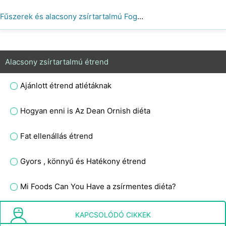
Fűszerek és alacsony zsírtartalmú Fogyókúra
Alacsony zsírtartalmú étrend
Ajánlott étrend atlétáknak
Hogyan enni is Az Dean Ornish diéta
Fat ellenállás étrend
Gyors , könnyű és Hatékony étrend
Mi Foods Can You Have a zsírmentes diéta?
Ha valakinek sok izom van a combján, de máshol nem igazán, az megkönnyíti a hízást, és hogyan tud ott zsírt fogyni, és más helyeken elkezd hízni?
KAPCSOLÓDÓ CIKKEK