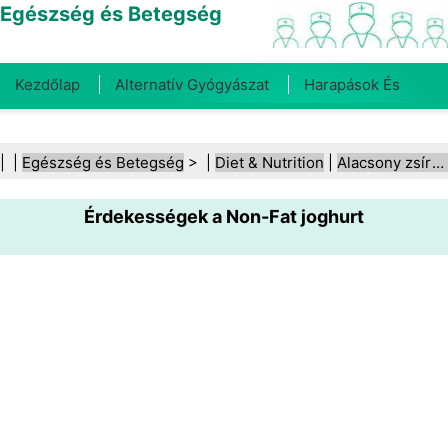
Egészség és Betegség
Kezdőlap
Alternatív Gyógyászat
Harapások És
Csípések
Rák
Betegségek És Kezelések
Száj- És
| |
Egészség és Betegség
> |
Diet & Nutrition
|
Alacsony zsírtartalmú étrend
Fogegészség
Diéta És Táplálkozás
Családi
Érdekességek a Non-Fat joghurt
Egészség
Egészségügyi Ágazat
Mentális Egészség
Közegészségügy És Biztonság
Sebészet És
Beavatkozások