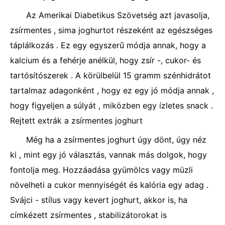
Az Amerikai Diabetikus Szövetség azt javasolja,
zsírmentes , sima joghurtot részeként az egészséges
táplálkozás . Ez egy egyszerű módja annak, hogy a
kalcium és a fehérje anélkül, hogy zsír -, cukor- és
tartósítószerek . A körülbelül 15 gramm szénhidrátot
tartalmaz adagonként , hogy ez egy jó módja annak ,
hogy figyeljen a súlyát , miközben egy ízletes snack .
Rejtett extrák a zsírmentes joghurt
Még ha a zsírmentes joghurt úgy dönt, úgy néz
ki , mint egy jó választás, vannak más dolgok, hogy
fontolja meg. Hozzáadása gyümölcs vagy müzli
növelheti a cukor mennyiségét és kalória egy adag .
Svájci - stílus vagy kevert joghurt, akkor is, ha
címkézett zsírmentes , stabilizátorokat is