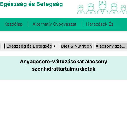
Egészség és Betegség
Kezdőlap
Alternatív Gyógyászat
Harapások És
Csípések
Rák
Betegségek És Kezelések
Száj- És
| |
Egészség és Betegség
> |
Diet & Nutrition
|
Alacsony szénhidráttartalmú diéták
Fogegészség
Diéta És Táplálkozás
Családi
Anyagcsere-változásokat alacsony
Egészség
Egészségügyi Ágazat
Mentális Egészség
szénhidráttartalmú diéták
Közegészségügy És Biztonság
Sebészet És
Beavatkozások