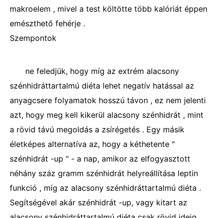
makroelem , mivel a test költötte több kalóriát éppen
emészthető fehérje .
Szempontok
ne feledjük, hogy míg az extrém alacsony
szénhidráttartalmú diéta lehet negatív hatással az
anyagcsere folyamatok hosszú távon , ez nem jelenti
azt, hogy meg kell kikerül alacsony szénhidrát , mint
a rövid távú megoldás a zsírégetés . Egy másik
életképes alternatíva az, hogy a kéthetente "
szénhidrát -up " - a nap, amikor az elfogyasztott
néhány száz gramm szénhidrát helyreállítása leptin
funkció , míg az alacsony szénhidráttartalmú diéta .
Segítségével akár szénhidrát -up, vagy kitart az
alacsony szénhidráttartalmú diéta csak rövid ideig