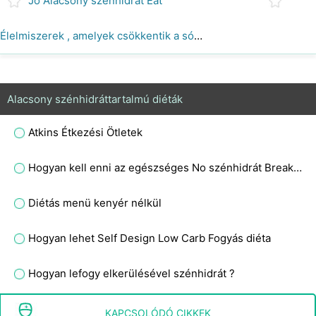
Jó Alacsony szénhidrát Eat
Élelmiszerek , amelyek csökkentik a sóvárgást , míg a szénhidrát Addict Diet
Alacsony szénhidráttartalmú diéták
Atkins Étkezési Ötletek
Hogyan kell enni az egészséges No szénhidrát Breakfast
Diétás menü kenyér nélkül
Hogyan lehet Self Design Low Carb Fogyás diéta
Hogyan lefogy elkerülésével szénhidrát ?
Csökkentett szénhidráttartalmú diéta
KAPCSOLÓDÓ CIKKEK