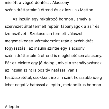
mielőtt a végső döntést . Alacsony
szénhidráttartalmú étrend és az inzulin : Matton
Az inzulin egy raktározó hormon , amely a
szervezet által termelt reptéri tápanyagok a zsír és
izomszövet . Szokásosan termelt válaszul
megemelkedett vércukorszint után a szénhidrát -
fogyasztás , az inzulin szintje egy alacsony
szénhidráttartalmú étrend is meglehetősen alacsony.
Bár ez eleinte egy jó dolog , mivel a szabályozásnak
az inzulin szint is pozitív hatással van a
testösszetétel, csökkent inzulin szint hosszabb ideig
lehet negatív hatással a leptin , metabolikus hormon .
A leptin