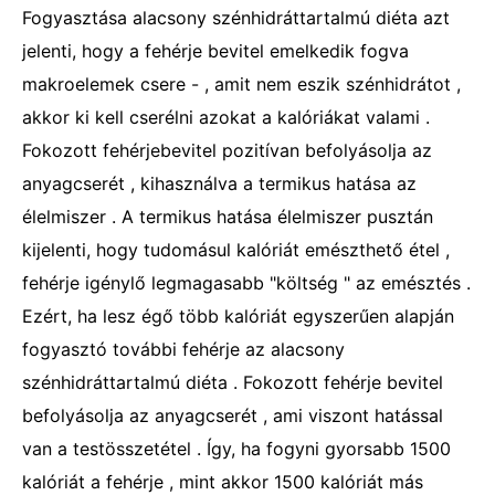
Fogyasztása alacsony szénhidráttartalmú diéta azt
jelenti, hogy a fehérje bevitel emelkedik fogva
makroelemek csere - , amit nem eszik szénhidrátot ,
akkor ki kell cserélni azokat a kalóriákat valami .
Fokozott fehérjebevitel pozitívan befolyásolja az
anyagcserét , kihasználva a termikus hatása az
élelmiszer . A termikus hatása élelmiszer pusztán
kijelenti, hogy tudomásul kalóriát emészthető étel ,
fehérje igénylő legmagasabb "költség " az emésztés .
Ezért, ha lesz égő több kalóriát egyszerűen alapján
fogyasztó további fehérje az alacsony
szénhidráttartalmú diéta . Fokozott fehérje bevitel
befolyásolja az anyagcserét , ami viszont hatással
van a testösszetétel . Így, ha fogyni gyorsabb 1500
kalóriát a fehérje , mint akkor 1500 kalóriát más