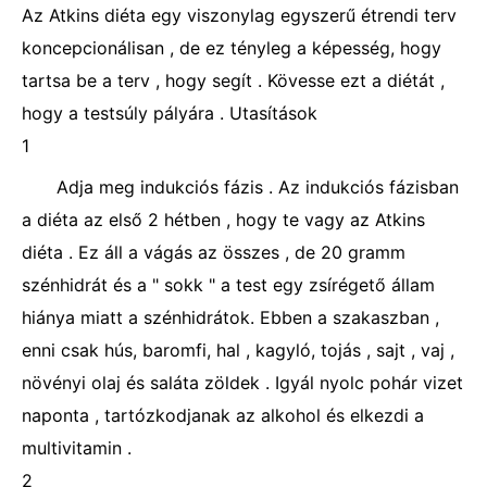
Az Atkins diéta egy viszonylag egyszerű étrendi terv
koncepcionálisan , de ez tényleg a képesség, hogy
tartsa be a terv , hogy segít . Kövesse ezt a diétát ,
hogy a testsúly pályára . Utasítások
1
Adja meg indukciós fázis . Az indukciós fázisban
a diéta az első 2 hétben , hogy te vagy az Atkins
diéta . Ez áll a vágás az összes , de 20 gramm
szénhidrát és a " sokk " a test egy zsírégető állam
hiánya miatt a szénhidrátok. Ebben a szakaszban ,
enni csak hús, baromfi, hal , kagyló, tojás , sajt , vaj ,
növényi olaj és saláta zöldek . Igyál nyolc pohár vizet
naponta , tartózkodjanak az alkohol és elkezdi a
multivitamin .
2