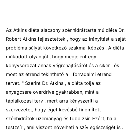
Az Atkins diéta alacsony szénhidráttartalmú diéta Dr.
Robert Atkins fejlesztettek , hogy az irányítást a saját
probléma súlyát következő szakmai képzés . A diéta
működött olyan jól , hogy megjelent egy
könyvsorozat annak végrehajtásáról és a siker , és
most az étrend tekinthető a " forradalmi étrend
tervet. " Szerint Dr. Atkins , a diéta tolja az
anyagcsere overdrive gyakrabban, mint a
táplálkozási terv , mert arra kényszeríti a
szervezetet, hogy éget kevésbé finomított
szénhidrátok üzemanyag és több zsír. Ezért, ha a
testzsír , ami viszont növelheti a szív egészségét is .