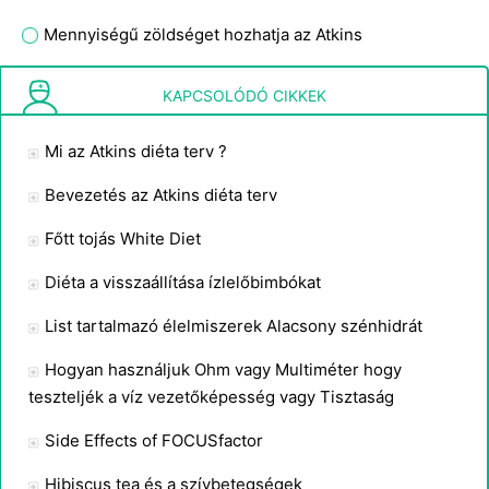
Mennyiségű zöldséget hozhatja az Atkins
Atkins & Emészthető szénhidrát
KAPCSOLÓDÓ CIKKEK
Mi az Atkins diéta terv ?
Bevezetés az Atkins diéta terv
Főtt tojás White Diet
Diéta a visszaállítása ízlelőbimbókat
List tartalmazó élelmiszerek Alacsony szénhidrát
Hogyan használjuk Ohm vagy Multiméter hogy
teszteljék a víz vezetőképesség vagy Tisztaság
Side Effects of FOCUSfactor
Hibiscus tea és a szívbetegségek