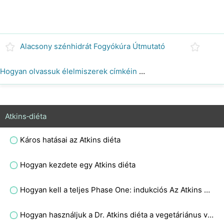
Alacsony szénhidrát Fogyókúra Útmutató
Hogyan olvassuk élelmiszerek címkéin szénhidrátok az Atkins diéta
Atkins‑diéta
Káros hatásai az Atkins diéta
Hogyan kezdete egy Atkins diéta
Hogyan kell a teljes Phase One: indukciós Az Atkins diéta
Hogyan használjuk a Dr. Atkins diéta a vegetáriánus vagy vegán