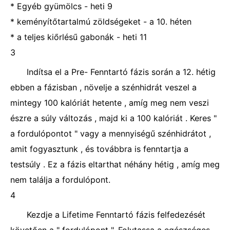
* Egyéb gyümölcs - heti 9
* keményítőtartalmú zöldségeket - a 10. héten
* a teljes kiőrlésű gabonák - heti 11
3
Indítsa el a Pre- Fenntartó fázis során a 12. hétig
ebben a fázisban , növelje a szénhidrát veszel a
mintegy 100 kalóriát hetente , amíg meg nem veszi
észre a súly változás , majd ki a 100 kalóriát . Keres "
a fordulópontot " vagy a mennyiségű szénhidrátot ,
amit fogyasztunk , és továbbra is fenntartja a
testsúly . Ez a fázis eltarthat néhány hétig , amíg meg
nem találja a fordulópont.
4
Kezdje a Lifetime Fenntartó fázis felfedezését