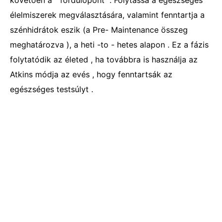
követően a " fordulópont ". Folytassa a egészséges
élelmiszerek megválasztására, valamint fenntartja a
szénhidrátok eszik (a Pre- Maintenance összeg
meghatározva ), a heti -to - hetes alapon . Ez a fázis
folytatódik az életed , ha továbbra is használja az
Atkins módja az evés , hogy fenntartsák az
egészséges testsúlyt .