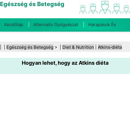
Egészség és Betegség
Kezdőlap
Alternatív Gyógyászat
Harapások És
Csípések
Rák
Betegségek És Kezelések
Száj- És
| |
Egészség és Betegség
> |
Diet & Nutrition
|
Atkins‑diéta
Fogegészség
Diéta És Táplálkozás
Családi
Hogyan lehet, hogy az Atkins diéta
Egészség
Egészségügyi Ágazat
Mentális Egészség
Közegészségügy És Biztonság
Sebészet És
Beavatkozások