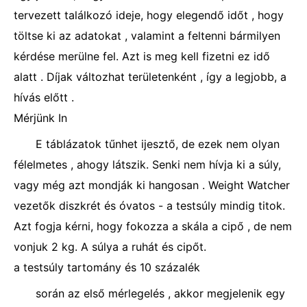
tervezett találkozó ideje, hogy elegendő időt , hogy
töltse ki az adatokat , valamint a feltenni bármilyen
kérdése merülne fel. Azt is meg kell fizetni ez idő
alatt . Díjak változhat területenként , így a legjobb, a
hívás előtt .
Mérjünk In
E táblázatok tűnhet ijesztő, de ezek nem olyan
félelmetes , ahogy látszik. Senki nem hívja ki a súly,
vagy még azt mondják ki hangosan . Weight Watcher
vezetők diszkrét és óvatos - a testsúly mindig titok.
Azt fogja kérni, hogy fokozza a skála a cipő , de nem
vonjuk 2 kg. A súlya a ruhát és cipőt.
a testsúly tartomány és 10 százalék
során az első mérlegelés , akkor megjelenik egy