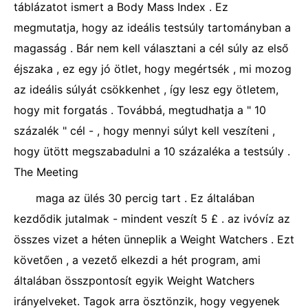
táblázatot ismert a Body Mass Index . Ez
megmutatja, hogy az ideális testsúly tartományban a
magasság . Bár nem kell választani a cél súly az első
éjszaka , ez egy jó ötlet, hogy megértsék , mi mozog
az ideális súlyát csökkenhet , így lesz egy ötletem,
hogy mit forgatás . Továbbá, megtudhatja a " 10
százalék " cél - , hogy mennyi súlyt kell veszíteni ,
hogy ütött megszabadulni a 10 százaléka a testsúly .
The Meeting
maga az ülés 30 percig tart . Ez általában
kezdődik jutalmak - mindent veszít 5 £ . az ivóvíz az
összes vizet a héten ünneplik a Weight Watchers . Ezt
követően , a vezető elkezdi a hét program, ami
általában összpontosít egyik Weight Watchers
irányelveket. Tagok arra ösztönzik, hogy vegyenek