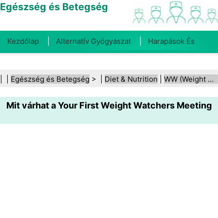
Egészség és Betegség
Kezdőlap
Alternatív Gyógyászat
Harapások És
Csípések
Rák
Betegségek És Kezelések
Száj- És
| |
Egészség és Betegség
> |
Diet & Nutrition
|
WW (Weight Watchers)
Fogegészség
Diéta És Táplálkozás
Családi
Mit várhat a Your First Weight Watchers Meeting
Egészség
Egészségügyi Ágazat
Mentális Egészség
Közegészségügy És Biztonság
Sebészet És
Beavatkozások