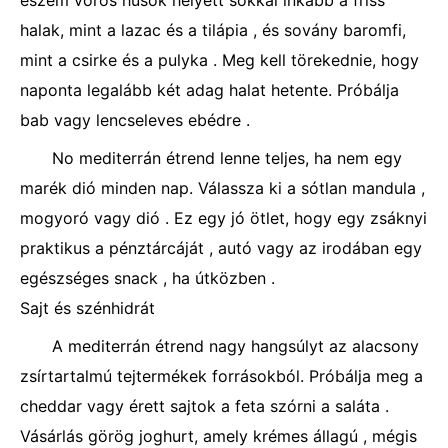
eszem vörös húsok helyett sokkal inkább a friss
halak, mint a lazac és a tilápia , és sovány baromfi,
mint a csirke és a pulyka . Meg kell törekednie, hogy
naponta legalább két adag halat hetente. Próbálja
bab vagy lencseleves ebédre .
No mediterrán étrend lenne teljes, ha nem egy
marék dió minden nap. Válassza ki a sótlan mandula ,
mogyoró vagy dió . Ez egy jó ötlet, hogy egy zsáknyi
praktikus a pénztárcáját , autó vagy az irodában egy
egészséges snack , ha útközben .
Sajt és szénhidrát
A mediterrán étrend nagy hangsúlyt az alacsony
zsírtartalmú tejtermékek forrásokból. Próbálja meg a
cheddar vagy érett sajtok a feta szórni a saláta .
Vásárlás görög joghurt, amely krémes állagú , mégis