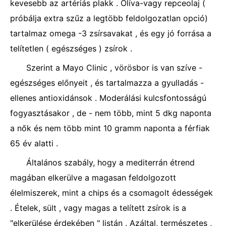
kevesebb az artériás plakk . Olíva-vagy repceolaj (
próbálja extra szűz a legtöbb feldolgozatlan opció)
tartalmaz omega -3 zsírsavakat , és egy jó forrása a
telítetlen ( egészséges ) zsírok .
Szerint a Mayo Clinic , vörösbor is van szíve -
egészséges előnyeit , és tartalmazza a gyulladás -
ellenes antioxidánsok . Moderálási kulcsfontosságú
fogyasztásakor , de - nem több, mint 5 dkg naponta
a nők és nem több mint 10 gramm naponta a férfiak
65 év alatti .
Általános szabály, hogy a mediterrán étrend
magában elkerülve a magasan feldolgozott
élelmiszerek, mint a chips és a csomagolt édességek
. Ételek, sült , vagy magas a telített zsírok is a
"elkerülése érdekében " listán . Azáltal, természetes ,