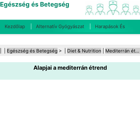
Egészség és Betegség
Kezdőlap
Alternatív Gyógyászat
Harapások És
Csípések
Rák
Betegségek És Kezelések
Száj- És
| |
Egészség és Betegség
> |
Diet & Nutrition
|
Mediterrán étrend
Fogegészség
Diéta És Táplálkozás
Családi
Alapjai a mediterrán étrend
Egészség
Egészségügyi Ágazat
Mentális Egészség
Közegészségügy És Biztonság
Sebészet És
Beavatkozások