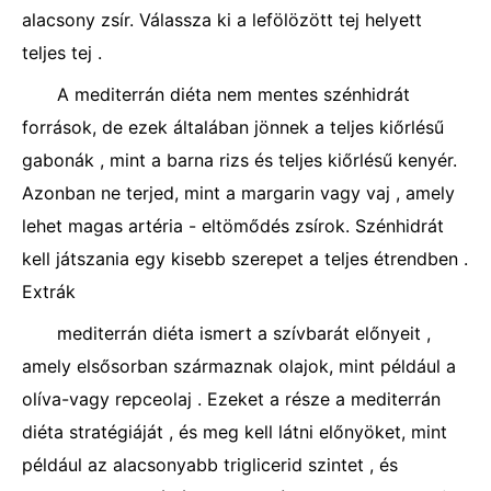
alacsony zsír. Válassza ki a lefölözött tej helyett
teljes tej .
A mediterrán diéta nem mentes szénhidrát
források, de ezek általában jönnek a teljes kiőrlésű
gabonák , mint a barna rizs és teljes kiőrlésű kenyér.
Azonban ne terjed, mint a margarin vagy vaj , amely
lehet magas artéria - eltömődés zsírok. Szénhidrát
kell játszania egy kisebb szerepet a teljes étrendben .
Extrák
mediterrán diéta ismert a szívbarát előnyeit ,
amely elsősorban származnak olajok, mint például a
olíva-vagy repceolaj . Ezeket a része a mediterrán
diéta stratégiáját , és meg kell látni előnyöket, mint
például az alacsonyabb triglicerid szintet , és