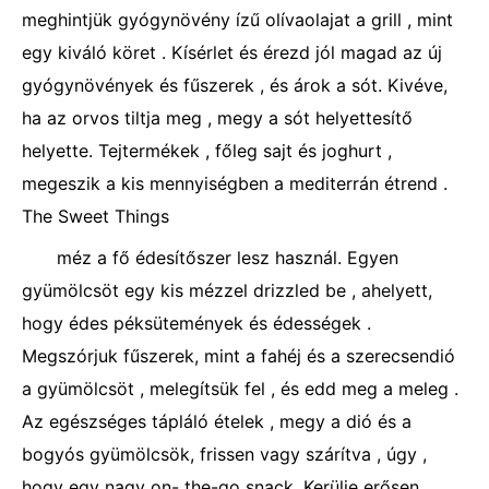
meghintjük gyógynövény ízű olívaolajat a grill , mint
egy kiváló köret . Kísérlet és érezd jól magad az új
gyógynövények és fűszerek , és árok a sót. Kivéve,
ha az orvos tiltja meg , megy a sót helyettesítő
helyette. Tejtermékek , főleg sajt és joghurt ,
megeszik a kis mennyiségben a mediterrán étrend .
The Sweet Things
méz a fő édesítőszer lesz használ. Egyen
gyümölcsöt egy kis mézzel drizzled be , ahelyett,
hogy édes péksütemények és édességek .
Megszórjuk fűszerek, mint a fahéj és a szerecsendió
a gyümölcsöt , melegítsük fel , és edd meg a meleg .
Az egészséges tápláló ételek , megy a dió és a
bogyós gyümölcsök, frissen vagy szárítva , úgy ,
hogy egy nagy on- the-go snack. Kerülje erősen