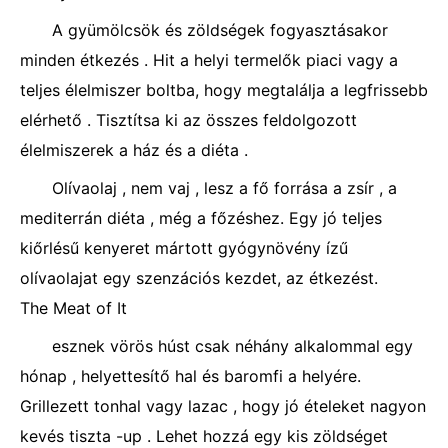
A gyümölcsök és zöldségek fogyasztásakor
minden étkezés . Hit a helyi termelők piaci vagy a
teljes élelmiszer boltba, hogy megtalálja a legfrissebb
elérhető . Tisztítsa ki az összes feldolgozott
élelmiszerek a ház és a diéta .
Olívaolaj , nem vaj , lesz a fő forrása a zsír , a
mediterrán diéta , még a főzéshez. Egy jó teljes
kiőrlésű kenyeret mártott gyógynövény ízű
olívaolajat egy szenzációs kezdet, az étkezést.
The Meat of It
esznek vörös húst csak néhány alkalommal egy
hónap , helyettesítő hal és baromfi a helyére.
Grillezett tonhal vagy lazac , hogy jó ételeket nagyon
kevés tiszta -up . Lehet hozzá egy kis zöldséget