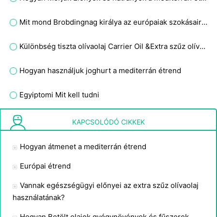
Mit mond Brobdingnag királya az európaiak szokásaira és történelmére reagálva?
Különbség tiszta olívaolaj Carrier Oil &Extra szűz olívaolaj
Hogyan használjuk joghurt a mediterrán étrend
Egyiptomi Mit kell tudni
Hogyan tegyen óvintézkedéseket a mediterrán étrend
KAPCSOLÓDÓ CIKKEK
Hogyan átmenet a mediterrán étrend
Európai étrend
Vannak egészségügyi előnyei az extra szűz olívaolaj
használatának?
Hogyan Betölt olajok gyógynövények és fűszerek