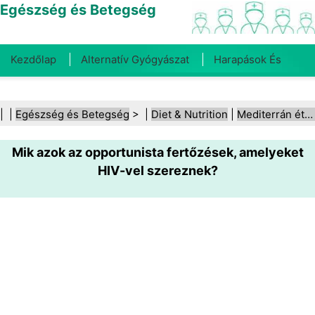
Egészség és Betegség
Kezdőlap
Alternatív Gyógyászat
Harapások És
Csípések
Rák
Betegségek És Kezelések
Száj- És
| |
Egészség és Betegség
> |
Diet & Nutrition
|
Mediterrán étrend
Fogegészség
Diéta És Táplálkozás
Családi
Mik azok az opportunista fertőzések, amelyeket
Egészség
Egészségügyi Ágazat
Mentális Egészség
HIV-vel szereznek?
Közegészségügy És Biztonság
Sebészet És
Beavatkozások