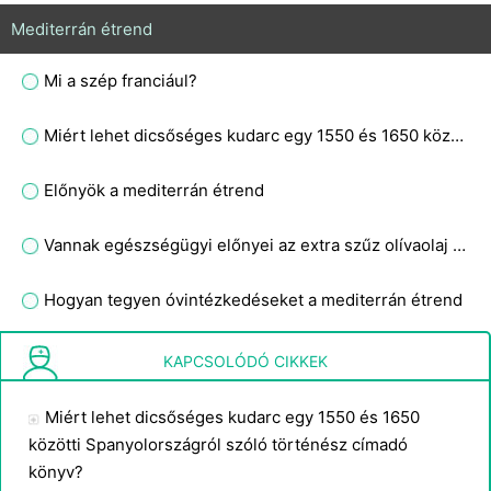
Mediterrán étrend
Mi a szép franciául?
Miért lehet dicsőséges kudarc egy 1550 és 1650 közötti Spanyolországról szóló történész címadó könyv?
Előnyök a mediterrán étrend
Vannak egészségügyi előnyei az extra szűz olívaolaj használatának?
Hogyan tegyen óvintézkedéseket a mediterrán étrend
Vásárlás Mediterranean Food Products
KAPCSOLÓDÓ CIKKEK
Miért lehet dicsőséges kudarc egy 1550 és 1650
közötti Spanyolországról szóló történész címadó
könyv?