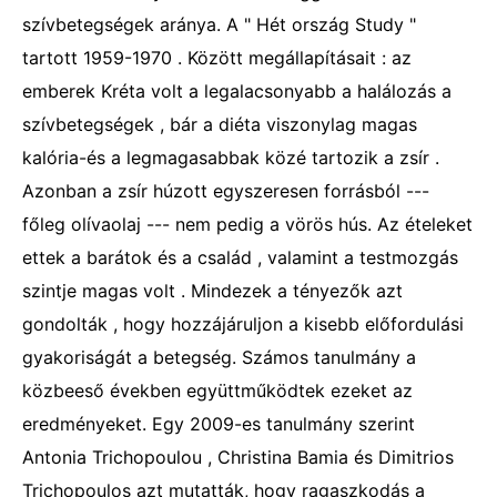
szívbetegségek aránya. A " Hét ország Study "
tartott 1959-1970 . Között megállapításait : az
emberek Kréta volt a legalacsonyabb a halálozás a
szívbetegségek , bár a diéta viszonylag magas
kalória-és a legmagasabbak közé tartozik a zsír .
Azonban a zsír húzott egyszeresen forrásból ---
főleg olívaolaj --- nem pedig a vörös hús. Az ételeket
ettek a barátok és a család , valamint a testmozgás
szintje magas volt . Mindezek a tényezők azt
gondolták , hogy hozzájáruljon a kisebb előfordulási
gyakoriságát a betegség. Számos tanulmány a
közbeeső években együttműködtek ezeket az
eredményeket. Egy 2009-es tanulmány szerint
Antonia Trichopoulou , Christina Bamia és Dimitrios
Trichopoulos azt mutatták, hogy ragaszkodás a