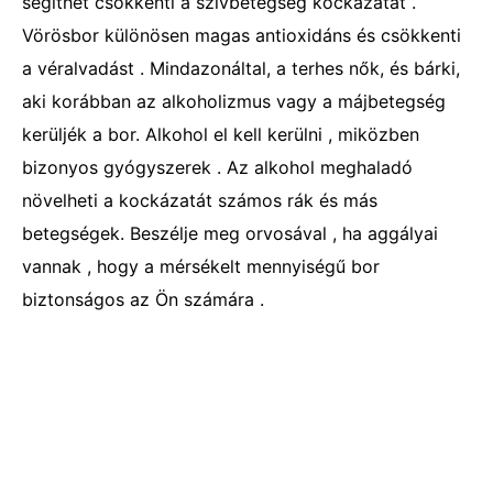
segíthet csökkenti a szívbetegség kockázatát .
Vörösbor különösen magas antioxidáns és csökkenti
a véralvadást . Mindazonáltal, a terhes nők, és bárki,
aki korábban az alkoholizmus vagy a májbetegség
kerüljék a bor. Alkohol el kell kerülni , miközben
bizonyos gyógyszerek . Az alkohol meghaladó
növelheti a kockázatát számos rák és más
betegségek. Beszélje meg orvosával , ha aggályai
vannak , hogy a mérsékelt mennyiségű bor
biztonságos az Ön számára .