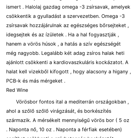
ismert . Halolaj gazdag omega -3 zsírsavak, amelyek
csökkentik a gyulladást a szervezetben. Omega -3
zsírsavak hozzájárulnak az egészséges bőrsejteket ,
idegsejtek és az ízületek . Ha a hal fogyasztják ,
hanem a vörös húsok , a hatás a szív egészségét
még nagyobb. Legalább két adag zsíros halak heti
ajánlott csökkenti a kardiovaszkuláris kockázatot. A
halat kell vizekből kifogott , hogy alacsony a higany ,
PCB-k és más mérgeket .
Red Wine
Vörösbor fontos ital a mediterrán országokban ,
ahol a szőlő szőlő virágzását, és borkészítés
származik. A mérsékelt mennyiségű vörös bor ( 5 oz
. Naponta nő, 10 oz . Naponta a férfiak esetében)