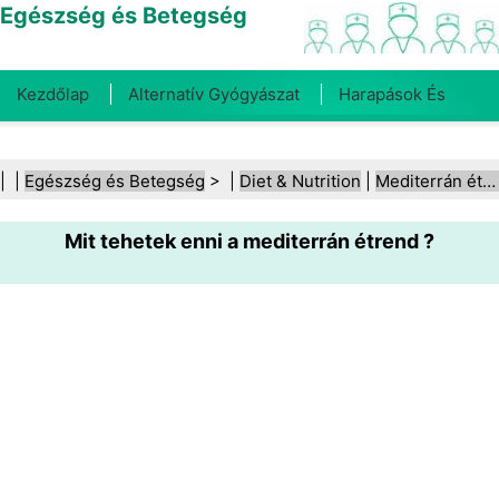
Egészség és Betegség
Kezdőlap
Alternatív Gyógyászat
Harapások És
Csípések
Rák
Betegségek És Kezelések
Száj- És
| |
Egészség és Betegség
> |
Diet & Nutrition
|
Mediterrán étrend
Fogegészség
Diéta És Táplálkozás
Családi
Mit tehetek enni a mediterrán étrend ?
Egészség
Egészségügyi Ágazat
Mentális Egészség
Közegészségügy És Biztonság
Sebészet És
Beavatkozások