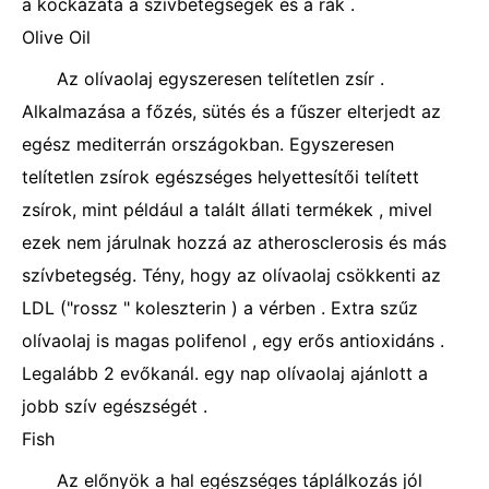
a kockázata a szívbetegségek és a rák .
Olive Oil
Az olívaolaj egyszeresen telítetlen zsír .
Alkalmazása a főzés, sütés és a fűszer elterjedt az
egész mediterrán országokban. Egyszeresen
telítetlen zsírok egészséges helyettesítői telített
zsírok, mint például a talált állati termékek , mivel
ezek nem járulnak hozzá az atherosclerosis és más
szívbetegség. Tény, hogy az olívaolaj csökkenti az
LDL ("rossz " koleszterin ) a vérben . Extra szűz
olívaolaj is magas polifenol , egy erős antioxidáns .
Legalább 2 evőkanál. egy nap olívaolaj ajánlott a
jobb szív egészségét .
Fish
Az előnyök a hal egészséges táplálkozás jól