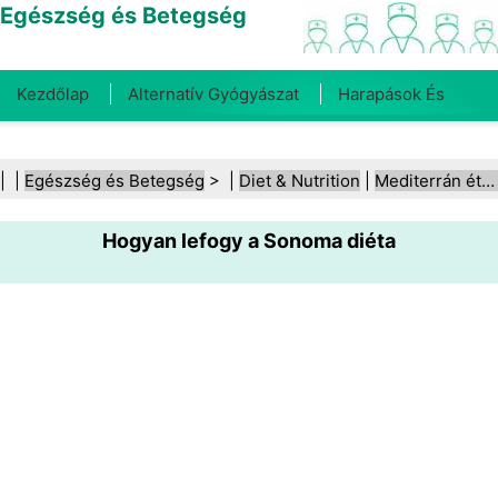
Egészség és Betegség
Kezdőlap
Alternatív Gyógyászat
Harapások És
Csípések
Rák
Betegségek És Kezelések
Száj- És
| |
Egészség és Betegség
> |
Diet & Nutrition
|
Mediterrán étrend
Fogegészség
Diéta És Táplálkozás
Családi
Hogyan lefogy a Sonoma diéta
Egészség
Egészségügyi Ágazat
Mentális Egészség
Közegészségügy És Biztonság
Sebészet És
Beavatkozások