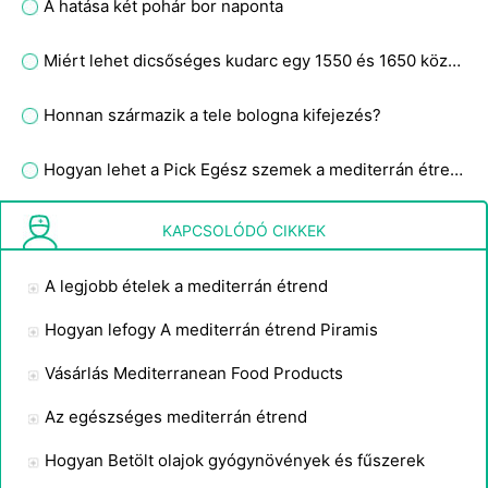
A hatása két pohár bor naponta
Miért lehet dicsőséges kudarc egy 1550 és 1650 közötti Spanyolországról szóló történész címadó könyv?
Honnan származik a tele bologna kifejezés?
Hogyan lehet a Pick Egész szemek a mediterrán étrend
Milyen típusú ruhákat hordhat az ember a monszun szezonban?
KAPCSOLÓDÓ CIKKEK
A legjobb ételek a mediterrán étrend
Hogyan lefogy A mediterrán étrend Piramis
Vásárlás Mediterranean Food Products
Az egészséges mediterrán étrend
Hogyan Betölt olajok gyógynövények és fűszerek