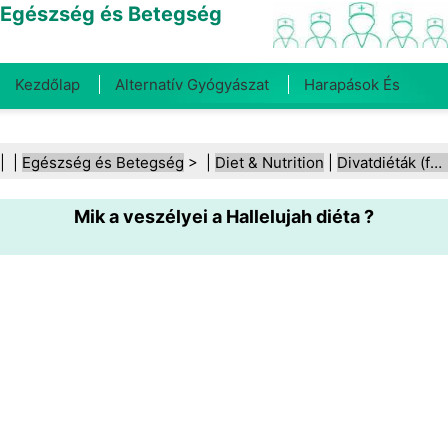
Egészség és Betegség
Kezdőlap
Alternatív Gyógyászat
Harapások És
Csípések
Rák
Betegségek És Kezelések
Száj- És
| |
Egészség és Betegség
> |
Diet & Nutrition
|
Divatdiéták (fad diéták)
Fogegészség
Diéta És Táplálkozás
Családi
Mik a veszélyei a Hallelujah diéta ?
Egészség
Egészségügyi Ágazat
Mentális Egészség
Közegészségügy És Biztonság
Sebészet És
Beavatkozások