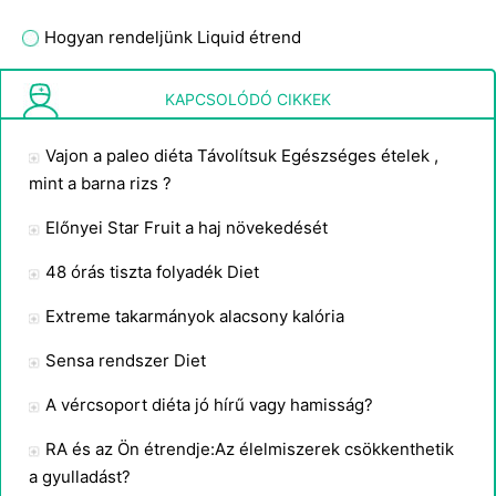
Hogyan rendeljünk Liquid étrend
Melyek FAD étrend ?
KAPCSOLÓDÓ CIKKEK
Vajon a paleo diéta Távolítsuk Egészséges ételek ,
mint a barna rizs ?
Előnyei Star Fruit a haj növekedését
48 órás tiszta folyadék Diet
Extreme takarmányok alacsony kalória
Sensa rendszer Diet
A vércsoport diéta jó hírű vagy hamisság?
RA és az Ön étrendje:Az élelmiszerek csökkenthetik
a gyulladást?