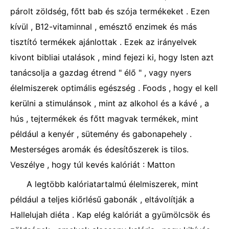
párolt zöldség, főtt bab és szója termékeket . Ezen
kívül , B12-vitaminnal , emésztő enzimek és más
tisztító termékek ajánlottak . Ezek az irányelvek
kivont bibliai utalások , mind fejezi ki, hogy Isten azt
tanácsolja a gazdag étrend " élő " , vagy nyers
élelmiszerek optimális egészség . Foods , hogy el kell
kerülni a stimulánsok , mint az alkohol és a kávé , a
hús , tejtermékek és főtt magvak termékek, mint
például a kenyér , sütemény és gabonapehely .
Mesterséges aromák és édesítőszerek is tilos.
Veszélye , hogy túl kevés kalóriát : Matton
A legtöbb kalóriatartalmú élelmiszerek, mint
például a teljes kiőrlésű gabonák , eltávolítják a
Hallelujah diéta . Kap elég kalóriát a gyümölcsök és