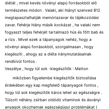
diétát , mivel kevés növényi alapú forrásokból elő
természetes módon . Valaki, aki hiányt szenved B12
megtapasztalhatják memóriazavar és tájékozódási
zavar. Fehérje hiány másik kockázat , ha valaki nem
fogyaszt teljes fehérjét tartalmazó hús és főtt bab és
a rizs . Mivel ezek a tápanyagok nehéz, hogy a
növényi alapú forrásokból, szorgalmasan , hogy
kiegészíti , ahogy az a diéta iránymutatásainak
rendkívül fontos .
Veszélye , hogy túl sok -kiegészítők : Matton
miközben figyelembe kiegészítők biztosítása
érdekében egy kap megfelelő tápanyagok fontos ,
hogy túl sok kiegészítők káros lehet az egészségre .
Túlzott néhány zsírban oldódó vitaminok és ásványi
anyagok okozhatnak egészségügyi problémákat (