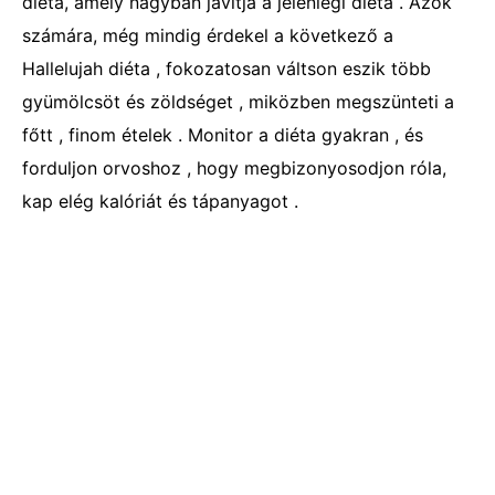
diéta, amely nagyban javítja a jelenlegi diéta . Azok
számára, még mindig érdekel a következő a
Hallelujah diéta , fokozatosan váltson eszik több
gyümölcsöt és zöldséget , miközben megszünteti a
főtt , finom ételek . Monitor a diéta gyakran , és
forduljon orvoshoz , hogy megbizonyosodjon róla,
kap elég kalóriát és tápanyagot .