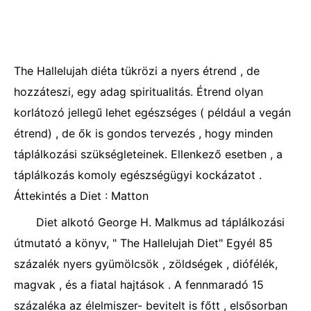
The Hallelujah diéta tükrözi a nyers étrend , de
hozzáteszi, egy adag spiritualitás. Étrend olyan
korlátozó jellegű lehet egészséges ( például a vegán
étrend) , de ők is gondos tervezés , hogy minden
táplálkozási szükségleteinek. Ellenkező esetben , a
táplálkozás komoly egészségügyi kockázatot .
Áttekintés a Diet : Matton
Diet alkotó George H. Malkmus ad táplálkozási
útmutató a könyv, " The Hallelujah Diet" Egyél 85
százalék nyers gyümölcsök , zöldségek , diófélék,
magvak , és a fiatal hajtások . A fennmaradó 15
százaléka az élelmiszer- bevitelt is főtt , elsősorban