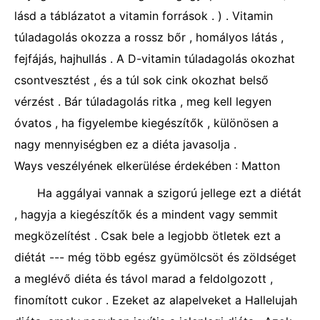
lásd a táblázatot a vitamin források . ) . Vitamin
túladagolás okozza a rossz bőr , homályos látás ,
fejfájás, hajhullás . A D-vitamin túladagolás okozhat
csontvesztést , és a túl sok cink okozhat belső
vérzést . Bár túladagolás ritka , meg kell legyen
óvatos , ha figyelembe kiegészítők , különösen a
nagy mennyiségben ez a diéta javasolja .
Ways veszélyének elkerülése érdekében : Matton
Ha aggályai vannak a szigorú jellege ezt a diétát
, hagyja a kiegészítők és a mindent vagy semmit
megközelítést . Csak bele a legjobb ötletek ezt a
diétát --- még több egész gyümölcsöt és zöldséget
a meglévő diéta és távol marad a feldolgozott ,
finomított cukor . Ezeket az alapelveket a Hallelujah