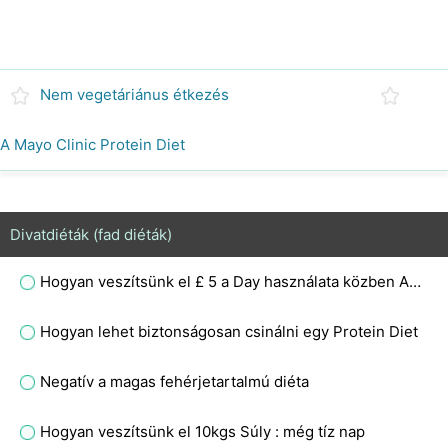
Nem vegetáriánus étkezés
A Mayo Clinic Protein Diet
Divatdiéták (fad diéták)
Hogyan veszítsünk el £ 5 a Day használata közben Acai és gyakorlása
Hogyan lehet biztonságosan csinálni egy Protein Diet
Negatív a magas fehérjetartalmú diéta
Hogyan veszítsünk el 10kgs Súly : még tíz nap