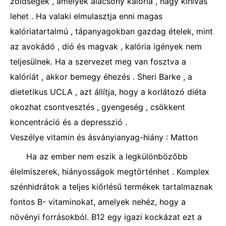
zöldségek , amelyek alacsony kalória , nagy kihívás
lehet . Ha valaki elmulasztja enni magas
kalóriatartalmú , tápanyagokban gazdag ételek, mint
az avokádó , dió és magvak , kalória igények nem
teljesülnek. Ha a szervezet meg van fosztva a
kalóriát , akkor bemegy éhezés . Sheri Barke , a
dietetikus UCLA , azt állítja, hogy a korlátozó diéta
okozhat csontvesztés , gyengeség , csökkent
koncentráció és a depresszió .
Veszélye vitamin és ásványianyag-hiány : Matton
Ha az ember nem eszik a legkülönbözőbb
élelmiszerek, hiányosságok megtörténhet . Komplex
szénhidrátok a teljes kiőrlésű termékek tartalmaznak
fontos B- vitaminokat, amelyek nehéz, hogy a
növényi forrásokból. B12 egy igazi kockázat ezt a