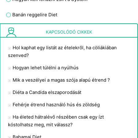
Banán reggelire Diet
Hogyan veszítsünk el a legnagyobb súlyt az indukciós
KAPCSOLÓDÓ CIKKEK
Hol kaphat egy listát az ételekről, ha cöliákiában
szenved?
Hogyan lehet túlélni a nyúlhús
Mik a veszélyei a magas szója alapú étrend ?
Diéta a Candida elszaporodását
Fehérje étrend használó hús és zöldség
Ha életed hátralévő részében csak egy ízt
kóstolhatsz meg, mit válassz?
Bahamai Diet