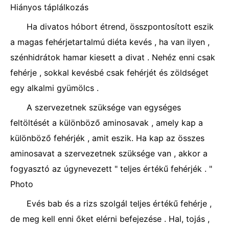
Hiányos táplálkozás
Ha divatos hóbort étrend, összpontosított eszik
a magas fehérjetartalmú diéta kevés , ha van ilyen ,
szénhidrátok hamar kiesett a divat . Nehéz enni csak
fehérje , sokkal kevésbé csak fehérjét és zöldséget
egy alkalmi gyümölcs .
A szervezetnek szüksége van egységes
feltöltését a különböző aminosavak , amely kap a
különböző fehérjék , amit eszik. Ha kap az összes
aminosavat a szervezetnek szüksége van , akkor a
fogyasztó az úgynevezett " teljes értékű fehérjék . "
Photo
Evés bab és a rizs szolgál teljes értékű fehérje ,
de meg kell enni őket elérni befejezése . Hal, tojás ,