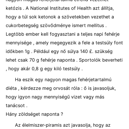
ketózis . A National Institutes of Health azt állítja,
hogy a túl sok ketonok a szövetekben vezethet a
cukorbetegség szövődménye ismert mellitus .
Legtöbb ember kell fogyasztani a teljes napi fehérje
mennyisége , amely megegyezik a fele a testsúly font
időkben 1g . Például egy nő súlya 140 £. szükség
lehet csak 70 g fehérje naponta . Sportolók beverheti
, hogy akár 0,8 g egy kiló testsúly .
Ha eszik egy nagyon magas fehérjetartalmú
diéta , kérdezze meg orvosát róla : ő is javasoljuk,
hogy igyon nagy mennyiségű vizet vagy más
tanácsot .
Hány zöldséget naponta ?
Az élelmiszer-piramis azt javasolja, hogy az