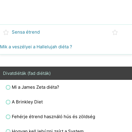
Sensa étrend
Mik a veszélyei a Hallelujah diéta ?
Divatdiéták (fad diéták)
Mi a James Zeta diéta?
A Brinkley Diet
Fehérje étrend használó hús és zöldség
Hogyan kell lehúzni zsírt a System