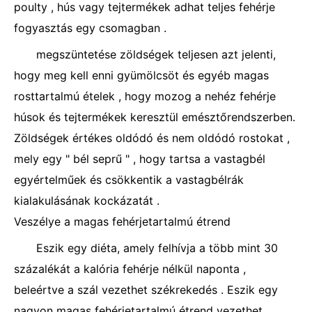
poulty , hús vagy tejtermékek adhat teljes fehérje
fogyasztás egy csomagban .
megszüntetése zöldségek teljesen azt jelenti,
hogy meg kell enni gyümölcsöt és egyéb magas
rosttartalmú ételek , hogy mozog a nehéz fehérje
húsok és tejtermékek keresztül emésztőrendszerben.
Zöldségek értékes oldódó és nem oldódó rostokat ,
mely egy " bél seprű " , hogy tartsa a vastagbél
egyértelműek és csökkentik a vastagbélrák
kialakulásának kockázatát .
Veszélye a magas fehérjetartalmú étrend
Eszik egy diéta, amely felhívja a több mint 30
százalékát a kalória fehérje nélkül naponta ,
beleértve a szál vezethet székrekedés . Eszik egy
nagyon magas fehérjetartalmú étrend vezethet