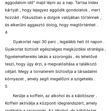
aggodalom idő" majd lépni az a nap. Tartsa index
kártyát , hogy lejegyez aggódik gondolatok , mert
hozzád . Fókuszban a dolgok valójában történnek ,
és elkerülni aggasztó dolog, hogy megtörténhet .
4
Gyakorlat napi 30 perc , legalább heti öt napon .
Gyakorlat biztosít egészséges megküzdési stratégia ,
figyelemelterelés lakás a szorongás , és lehetővé
teszi, hogy úgy érzi, a megvalósítása a találkozó
céljait. Megy a tornaterem biztosítja a társadalmi
környezet , amely segít megelőzni a szigetelés .
5
Kerülje a koffein, az alkohol és a kábítószer .
Koffein aktiválja a központi idegrendszert, amely
ronthatja a szorongás. Az alkohol -és kábítószer