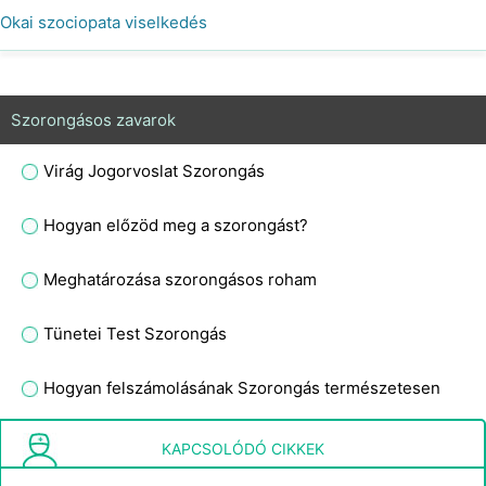
Okai szociopata viselkedés
Szorongásos zavarok
Virág Jogorvoslat Szorongás
Hogyan előzöd meg a szorongást?
Meghatározása szorongásos roham
Tünetei Test Szorongás
Hogyan felszámolásának Szorongás természetesen
Milyen típusú gyógyszert is felírt a szorongás ?
KAPCSOLÓDÓ CIKKEK