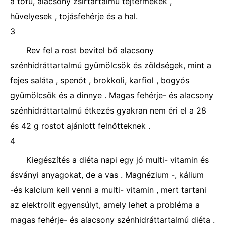
a tofu, alacsony zsírtartalmú tejtermékek ,
hüvelyesek , tojásfehérje és a hal.
3
Rev fel a rost bevitel bő alacsony
szénhidráttartalmú gyümölcsök és zöldségek, mint a
fejes saláta , spenót , brokkoli, karfiol , bogyós
gyümölcsök és a dinnye . Magas fehérje- és alacsony
szénhidráttartalmú étkezés gyakran nem éri el a 28
és 42 g rostot ajánlott felnőtteknek .
4
Kiegészítés a diéta napi egy jó multi- vitamin és
ásványi anyagokat, de a vas . Magnézium -, kálium
-és kalcium kell venni a multi- vitamin , mert tartani
az elektrolit egyensúlyt, amely lehet a probléma a
magas fehérje- és alacsony szénhidráttartalmú diéta .