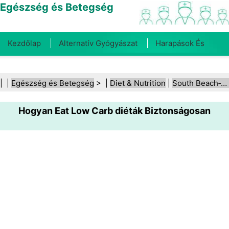
Egészség és Betegség
Kezdőlap
Alternatív Gyógyászat
Harapások És
Csípések
Rák
Betegségek És Kezelések
Száj- És
| |
Egészség és Betegség
> |
Diet & Nutrition
|
South Beach‑diéta
Fogegészség
Diéta És Táplálkozás
Családi
Hogyan Eat Low Carb diéták Biztonságosan
Egészség
Egészségügyi Ágazat
Mentális Egészség
Közegészségügy És Biztonság
Sebészet És
Beavatkozások