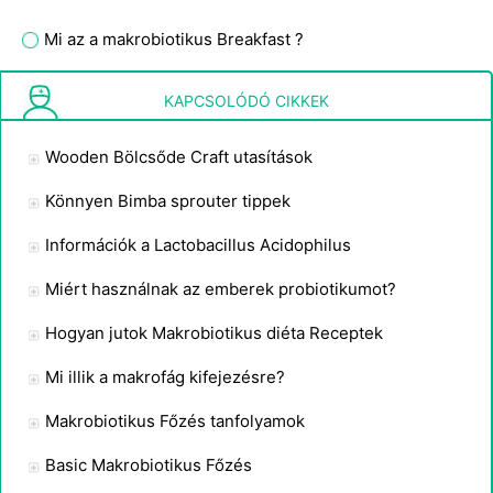
Mi az a makrobiotikus Breakfast ?
Hogyan tudták a tudósok bebizonyítani, hogy a gyomorban lévő mikrobák képesek megemészteni a cellulóz-glükózt?
KAPCSOLÓDÓ CIKKEK
Wooden Bölcsőde Craft utasítások
Könnyen Bimba sprouter tippek
Információk a Lactobacillus Acidophilus
Miért használnak az emberek probiotikumot?
Hogyan jutok Makrobiotikus diéta Receptek
Mi illik a makrofág kifejezésre?
Makrobiotikus Főzés tanfolyamok
Basic Makrobiotikus Főzés