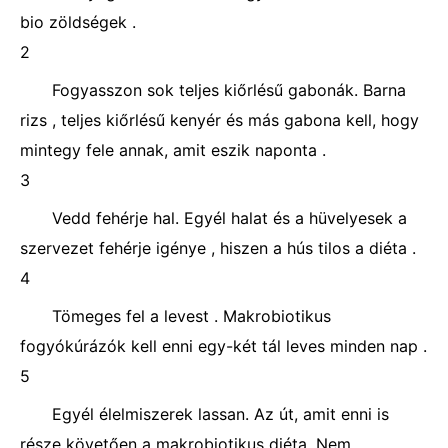
bio zöldségek .
2
Fogyasszon sok teljes kiőrlésű gabonák. Barna
rizs , teljes kiőrlésű kenyér és más gabona kell, hogy
mintegy fele annak, amit eszik naponta .
3
Vedd fehérje hal. Egyél halat és a hüvelyesek a
szervezet fehérje igénye , hiszen a hús tilos a diéta .
4
Tömeges fel a levest . Makrobiotikus
fogyókúrázók kell enni egy-két tál leves minden nap .
5
Egyél élelmiszerek lassan. Az út, amit enni is
része követően a makrobiotikus diéta. Nem