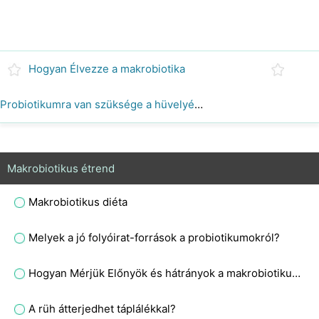
Hogyan Élvezze a makrobiotika
Probiotikumra van szüksége a hüvelyéhez?
Makrobiotikus étrend
Makrobiotikus diéta
Melyek a jó folyóirat-források a probiotikumokról?
Hogyan Mérjük Előnyök és hátrányok a makrobiotikus diéta
A rüh átterjedhet táplálékkal?