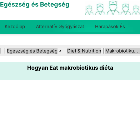
Egészség és Betegség
Kezdőlap
Alternatív Gyógyászat
Harapások És
Csípések
Rák
Betegségek És Kezelések
Száj- És
| |
Egészség és Betegség
> |
Diet & Nutrition
|
Makrobiotikus étrend
Fogegészség
Diéta És Táplálkozás
Családi
Hogyan Eat makrobiotikus diéta
Egészség
Egészségügyi Ágazat
Mentális Egészség
Közegészségügy És Biztonság
Sebészet És
Beavatkozások