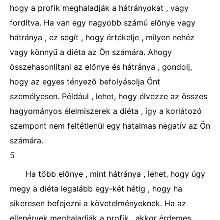
hogy a profik meghaladják a hátrányokat , vagy
fordítva. Ha van egy nagyobb számú előnye vagy
hátránya , ez segít , hogy értékelje , milyen nehéz
vagy könnyű a diéta az Ön számára. Ahogy
összehasonlítani az előnye és hátránya , gondolj,
hogy az egyes tényező befolyásolja Önt
személyesen. Például , lehet, hogy élvezze az összes
hagyományos élelmiszerek a diéta , így a korlátozó
szempont nem feltétlenül egy hatalmas negatív az Ön
számára.
5
Ha több előnye , mint hátránya , lehet, hogy úgy
megy a diéta legalább egy-két hétig , hogy ha
sikeresen befejezni a követelményeknek. Ha az
ellenérvek meghaladják a profik , akkor érdemes