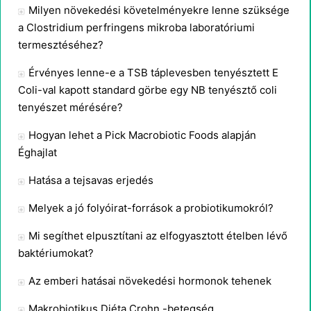
Milyen növekedési követelményekre lenne szüksége
a Clostridium perfringens mikroba laboratóriumi
termesztéséhez?
Érvényes lenne-e a TSB táplevesben tenyésztett E
Coli-val kapott standard görbe egy NB tenyésztő coli
tenyészet mérésére?
Hogyan lehet a Pick Macrobiotic Foods alapján
Éghajlat
Hatása a tejsavas erjedés
Melyek a jó folyóirat-források a probiotikumokról?
Mi segíthet elpusztítani az elfogyasztott ételben lévő
baktériumokat?
Az emberi hatásai növekedési hormonok tehenek
Makrobiotikus Diéta Crohn -betegség