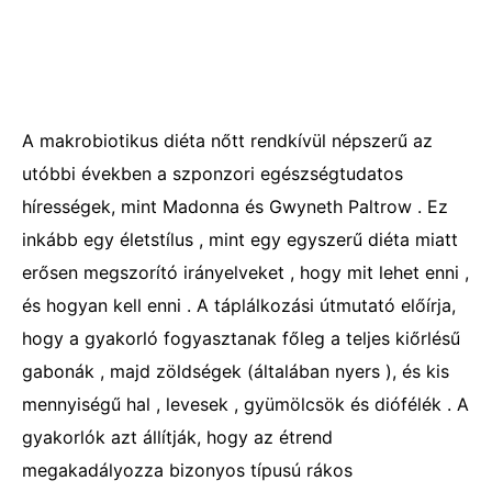
A makrobiotikus diéta nőtt rendkívül népszerű az
utóbbi években a szponzori egészségtudatos
hírességek, mint Madonna és Gwyneth Paltrow . Ez
inkább egy életstílus , mint egy egyszerű diéta miatt
erősen megszorító irányelveket , hogy mit lehet enni ,
és hogyan kell enni . A táplálkozási útmutató előírja,
hogy a gyakorló fogyasztanak főleg a teljes kiőrlésű
gabonák , majd zöldségek (általában nyers ), és kis
mennyiségű hal , levesek , gyümölcsök és diófélék . A
gyakorlók azt állítják, hogy az étrend
megakadályozza bizonyos típusú rákos