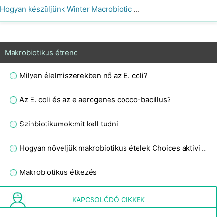
Hogyan készüljünk Winter Macrobiotic diétás ételeket
Makrobiotikus étrend
Milyen élelmiszerekben nő az E. coli?
Az E. coli és az e aerogenes cocco-bacillus?
Szinbiotikumok:mit kell tudni
Hogyan növeljük makrobiotikus ételek Choices aktivitás szint
Makrobiotikus étkezés
Probiotikumra van szüksége a hüvelyéhez?
KAPCSOLÓDÓ CIKKEK