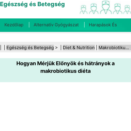
Egészség és Betegség
Kezdőlap
Alternatív Gyógyászat
Harapások És
Csípések
Rák
Betegségek És Kezelések
Száj- És
| |
Egészség és Betegség
> |
Diet & Nutrition
|
Makrobiotikus étrend
Fogegészség
Diéta És Táplálkozás
Családi
Hogyan Mérjük Előnyök és hátrányok a
Egészség
Egészségügyi Ágazat
Mentális Egészség
makrobiotikus diéta
Közegészségügy És Biztonság
Sebészet És
Beavatkozások