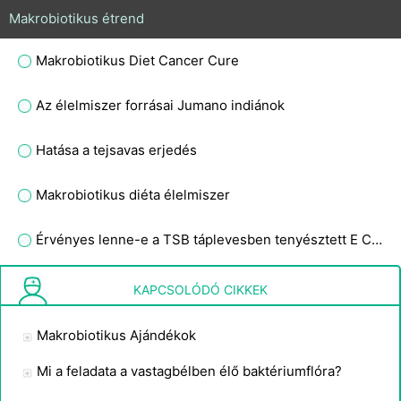
Makrobiotikus étrend
Makrobiotikus Diet Cancer Cure
Az élelmiszer forrásai Jumano indiánok
Hatása a tejsavas erjedés
Makrobiotikus diéta élelmiszer
Érvényes lenne-e a TSB táplevesben tenyésztett E Coli-val kapott standard görbe egy NB tenyésztő coli tenyészet mérésére?
Probiotikumra van szüksége a hüvelyéhez?
KAPCSOLÓDÓ CIKKEK
Makrobiotikus Ajándékok
Mi a feladata a vastagbélben élő baktériumflóra?