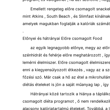
Emellett rengeteg előre csomagolt snackek
mint Atkins , South Beach , és Slimfast kínáln
amelyek magukban foglalják a kalóriák számát
.
Előnyei és hátrányai Előre csomagolt Food
az egyik legnagyobb előnye, megy az előr
szénhidrát és fehérje előre meghatározott , íg
lemérni élelmiszer. Előre csomagolt élelmiszere
enni a kiegyensúlyozott étkezés , vagy az a sze
főzési szó. Már csak a hő az étel a mikrohull
diétás ételeket is jön a saját műanyag lap , íg
Hátrányai közé tartozik a hiánya a táplálk
csomagolt diéta programot , ő nem rendelkezik 
alacsony kalóriatartalmú ételeket. Továbbá, a 