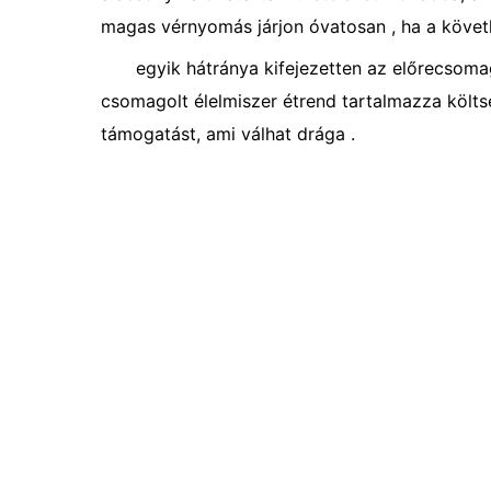
magas vérnyomás járjon óvatosan , ha a követk
egyik hátránya kifejezetten az előrecsoma
csomagolt élelmiszer étrend tartalmazza költs
támogatást, ami válhat drága .