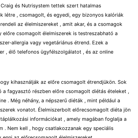
 Craig és Nutrisystem tettek szert hatalmas
 létre , csomagolt, és egyedi, egy bizonyos kalóriák
lrendeli az élelmiszereket , amit akar, és a csomagok
 előre csomagolt élelmiszerek is testreszabható a
iszer-allergia vagy vegetáriánus étrend. Ezek a
r , élő telefonos ügyfélszolgálatot , és az online
hogy kihasználják az előre csomagolt étrendjükön. Sok
ó a fagyasztó részben előre csomagolt diétás ételeket ,
ne . Még néhány, a népszerű diéták , mint például a
szerek vonatot. Élelmiszerbolt előrecsomagolt diéta jön
s táplálkozási információkat , amely magában foglalja a
rium . Nem kell , hogy csatlakozzanak egy speciális
y enni az előrecsomagolt élelmiszereket.