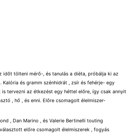
időt tölteni mérő-, és tanulás a diéta, próbálja ki az
 Kalória és gramm szénhidrát , zsír és fehérje- egy
 is tervezni az étkezést egy héttel előre, így csak annyit
asztó , hő , és enni. Előre csomagolt élelmiszer-
nd , Dan Marino , és Valerie Bertinelli touting
lasztott előre csomagolt élelmiszerek , fogyás