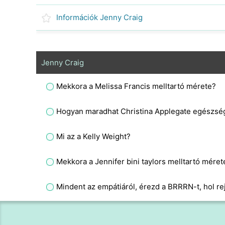
Információk Jenny Craig
Jenny Craig
Mekkora a Melissa Francis melltartó mérete?
Hogyan maradhat Christina Applegate egészsé
Mi az a Kelly Weight?
Mekkora a Jennifer bini taylors melltartó méret
Mindent az empátiáról, érezd a BRRRN-t, hol re
Mekkora a Jill melltartó mérete?