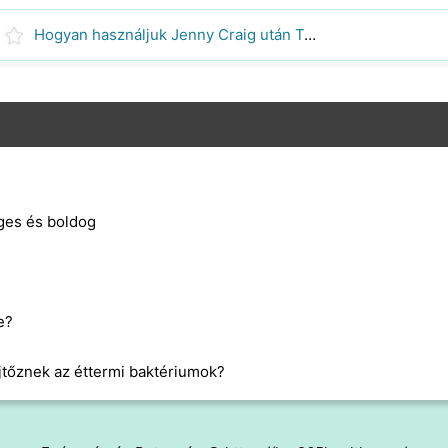
Hogyan használjuk Jenny Craig után Terhesség
ges és boldog
e?
jtőznek az éttermi baktériumok?