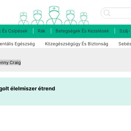
 És Csípések
Rák
Betegségek És Kezelések
Száj-
entális Egészség
Közegészségügy És Biztonság
Sebés
enny Craig
olt élelmiszer étrend