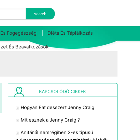
 És Fogegészség
Diéta És Táplálkozás
zet És Beavatkozások
KAPCSOLÓDÓ CIKKEK
Hogyan Eat desszert Jenny Craig
Mit esznek a Jenny Craig ?
Anitánál nemrégiben 2-es típusú