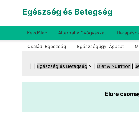
Egészség és Betegség
Kezdőlap
Alternatív Gyógyászat
Harapások
Családi Egészség
Egészségügyi Ágazat
M
| |
Egészség és Betegség
> |
Diet & Nutrition
|
J
Előre csomag