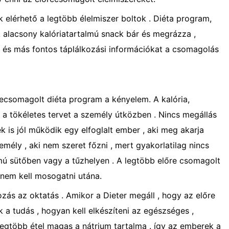
 elérhető a legtöbb élelmiszer boltok . Diéta program,
ak alacsony kalóriatartalmú snack bár és megrázza ,
 és más fontos táplálkozási információkat a csomagolás
ecsomagolt diéta program a kényelem. A kalória,
y a tökéletes tervet a személy útközben . Nincs megállás
k is jól működik egy elfoglalt ember , aki meg akarja
mély , aki nem szeret főzni , mert gyakorlatilag nincs
ámú sütőben vagy a tűzhelyen . A legtöbb előre csomagolt
y nem kell mosogatni utána.
ozás az oktatás . Amikor a Dieter megáll , hogy az előre
a tudás , hogyan kell elkészíteni az egészséges ,
legtöbb étel magas a nátrium tartalma . így az emberek a