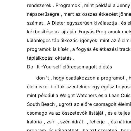
rendszerek . Programok , mint például a Jenny
népszerűségre , mert az összes étkezést jönnek
számát . A Dieter egyszerűen kiválasztja , és e
kézbesítése az ajtaján. Fogyás Programok mely
különleges táplálkozási igények, mint az élelm
programok is kíséri, a fogyás és étkezési tracke
táplálkozási oktatás .
Do- It -Yourself előrecsomagolt diétás
don 't , hogy csatlakozzon a programot , 
élelmiszer boltok szentelnek egy egész folyos
mint például a Weight Watchers és a Lean Cuisi
South Beach , ugrott az előre csomagolt élelmi
csomagolva az összetevők listáját , és a telje
kalória-, zsír- , szénhidrát -, fehérje- , és nát
program, és válogathat , ha azt szeretné , hog