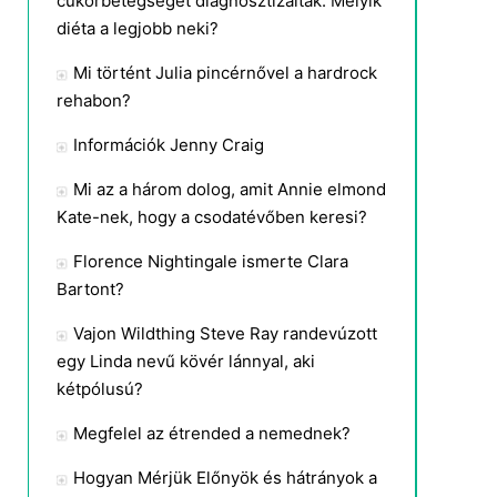
cukorbetegséget diagnosztizáltak. Melyik
diéta a legjobb neki?
Mi történt Julia pincérnővel a hardrock
rehabon?
Információk Jenny Craig
Mi az a három dolog, amit Annie elmond
Kate-nek, hogy a csodatévőben keresi?
Florence Nightingale ismerte Clara
Bartont?
Vajon Wildthing Steve Ray randevúzott
egy Linda nevű kövér lánnyal, aki
kétpólusú?
Megfelel az étrended a nemednek?
Hogyan Mérjük Előnyök és hátrányok a