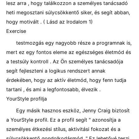
lesz arra , hogy találkozzon a személyes tanácsadó
heti megosztani súlycsökkentő siker, és segít abban,
hogy motivált . ( Lásd az Irodalom 1)
Exercise
testmozgás egy nagyobb része a programnak is,
mert ez egy fontos eleme az egészséges életmód és
a testsúly kontroll . Az Ön személyes tanácsadója
segít fejleszteni a logikus rendszert annak
érdekében, hogy az aktív életmód, hogy fenn tudja
tartani , és ami a legfontosabb, élvezik .
YourStyle profilja
Egy másik hasznos eszköz, Jenny Craig biztosít
a YourStyle profil. Ez a profil segít " azonosítja a
személyes étkezési stílus, aktivitási fokozat és a
súlycsökkentő gondolkodásmód. " Ez lehetővé teszi,