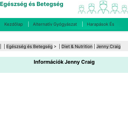
Egészség és Betegség
Kezdőlap
Alternatív Gyógyászat
Harapások És
Csípések
Rák
Betegségek És Kezelések
Száj- És
| |
Egészség és Betegség
> |
Diet & Nutrition
|
Jenny Craig
Fogegészség
Diéta És Táplálkozás
Családi
Információk Jenny Craig
Egészség
Egészségügyi Ágazat
Mentális Egészség
Közegészségügy És Biztonság
Sebészet És
Beavatkozások