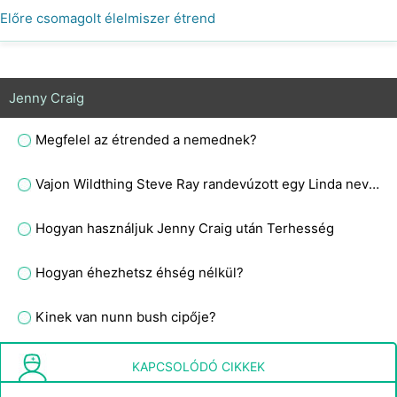
Előre csomagolt élelmiszer étrend
Jenny Craig
Megfelel az étrended a nemednek?
Vajon Wildthing Steve Ray randevúzott egy Linda nevű kövér lánnyal, aki kétpólusú?
Hogyan használjuk Jenny Craig után Terhesség
Hogyan éhezhetsz éhség nélkül?
Kinek van nunn bush cipője?
Welsh Springer Mit kell tudni
KAPCSOLÓDÓ CIKKEK