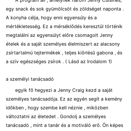
A program áll , amelynek három Jenny Cuisines,
egy snack és sok gyümölcsöt és zöldséget naponta .
A konyha célja, hogy enni egyensúly és a
mértékletesség. Ez a mérséklődés keresztül történik
megtalálni az egyensúlyt előre csomagolt Jenny
ételek és a saját személyes élelmiszert az alacsony
zsírtartalmú tejtermékek , teljes kiőrlésű gabona , és
a szív egészséges zsírok . ( Lásd az Irodalom 1)
a személyi tanácsadó
egyik fő hegyezi a Jenny Craig kezd a saját
személyes tanácsadója. Ez az egyén segít a kemény
időkben , hogy szembe kell néznie , miközben
változtatni az életedet . Gondolj a személyes
tanácsadó , mint a tanár és a motiváló erő. Ön képes