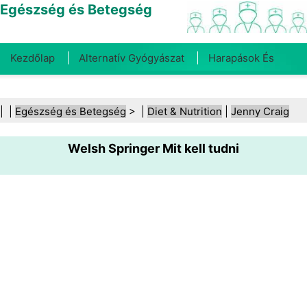
Egészség és Betegség
Kezdőlap
Alternatív Gyógyászat
Harapások És
Csípések
Rák
Betegségek És Kezelések
Száj- És
| |
Egészség és Betegség
> |
Diet & Nutrition
|
Jenny Craig
Fogegészség
Diéta És Táplálkozás
Családi
Welsh Springer Mit kell tudni
Egészség
Egészségügyi Ágazat
Mentális Egészség
Közegészségügy És Biztonság
Sebészet És
Beavatkozások