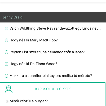
Jenny Craig
Vajon Wildthing Steve Ray randevúzott egy Linda nevű kövér lánnyal, aki kétpólusú?
Hogy néz ki Mary MacKillop?
Peyton List szereti, ha csiklandozzák a lábát?
Hogy néz ki Dr. Fiona Wood?
Mekkora a Jennifer bini taylors melltartó mérete?
Hogyan néz ki egy 24-es méretű ruha a nőkön?
KAPCSOLÓDÓ CIKKEK
Miből készül a burger?