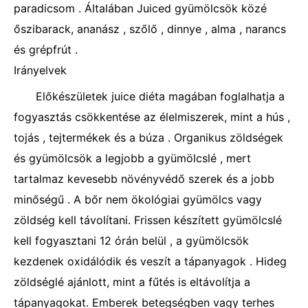
paradicsom . Általában Juiced gyümölcsök közé
őszibarack, ananász , szőlő , dinnye , alma , narancs
és grépfrút .
Irányelvek
Előkészületek juice diéta magában foglalhatja a
fogyasztás csökkentése az élelmiszerek, mint a hús ,
tojás , tejtermékek és a búza . Organikus zöldségek
és gyümölcsök a legjobb a gyümölcslé , mert
tartalmaz kevesebb növényvédő szerek és a jobb
minőségű . A bőr nem ökológiai gyümölcs vagy
zöldség kell távolítani. Frissen készített gyümölcslé
kell fogyasztani 12 órán belül , a gyümölcsök
kezdenek oxidálódik és veszít a tápanyagok . Hideg
zöldséglé ajánlott, mint a fűtés is eltávolítja a
tápanyagokat. Emberek betegségben vagy terhes