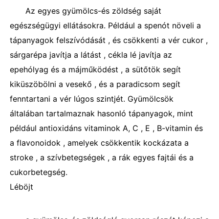
Az egyes gyümölcs-és zöldség saját
egészségügyi ellátásokra. Például a spenót növeli a
tápanyagok felszívódását , és csökkenti a vér cukor ,
sárgarépa javítja a látást , cékla lé javítja az
epehólyag és a májműködést , a sütőtök segít
kiküszöbölni a vesekő , és a paradicsom segít
fenntartani a vér lúgos szintjét. Gyümölcsök
általában tartalmaznak hasonló tápanyagok, mint
például antioxidáns vitaminok A, C , E , B-vitamin és
a flavonoidok , amelyek csökkentik kockázata a
stroke , a szívbetegségek , a rák egyes fajtái és a
cukorbetegség.
Léböjt