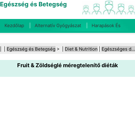
Egészség és Betegség
Kezdőlap
Alternatív Gyógyászat
Harapások És
Csípések
Rák
Betegségek És Kezelések
Száj- És
| |
Egészség és Betegség
> |
Diet & Nutrition
|
Egészséges diéták
Fogegészség
Diéta És Táplálkozás
Családi
Fruit & Zöldséglé méregtelenítő diéták
Egészség
Egészségügyi Ágazat
Mentális Egészség
Közegészségügy És Biztonság
Sebészet És
Beavatkozások