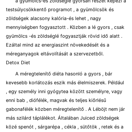
a gyümölcs-és zöldséglé gyorsan részét képezi a
testsúlycsökkentő programot , a gyümölcsök és
zöldségek alacsony kalória-és lehet , nagy
mennyiségben fogyasztott . Közben a lé gyors , csak
gyümölcs -és zöldséglé fogyasztják rövid idő alatt .
Ezáltal mind az energiaszint növekedését és a
méreganyagok eltávolítását a szervezetből.
Detox Diet
A méregtelenítő diéta hasonló a gyors , bár
kevesebb korlátozás eszik más élelmiszerek. Például
, egy személy inni gyógytea között személyre, vagy
enni bab , diófélék, magvak és teljes kiőrlésű
gabonafélék közben méregtelenítő . A Léböjt nem jár
más szilárd táplálékot. Általában Juiced zöldségek
közé spenót , sárgarépa , cékla , sütőtök , retek és a