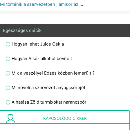
Mi történik a szervezetben , amikor az egyik iszik alkoholt ?
Egészséges diéták
Hogyan lehet Juice Cékla
Hogyan Alsó- alkohol bevitelt
Mik a veszélyei Edzés közben lemerült ?
Mi növeli a szervezet anyagcseréjét
A hatása Zöld turmixokat narancsbőr
Tisztító teljes élelmiszer étrend
KAPCSOLÓDÓ CIKKEK