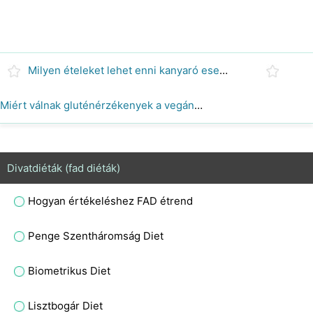
Milyen ételeket lehet enni kanyaró esetén?
Miért válnak gluténérzékenyek a vegánok?
Divatdiéták (fad diéták)
Hogyan értékeléshez FAD étrend
Penge Szentháromság Diet
Biometrikus Diet
Lisztbogár Diet