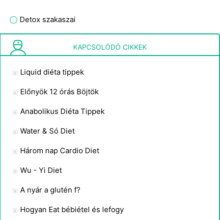
Detox szakaszai
Irányok a Limonádé Cleanse
KAPCSOLÓDÓ CIKKEK
Liquid diéta tippek
Előnyök 12 órás Böjtök
Anabolikus Diéta Tippek
Water & Só Diet
Három nap Cardio Diet
Wu - Yi Diet
A nyár a glutén f?
Hogyan Eat bébiétel és lefogy