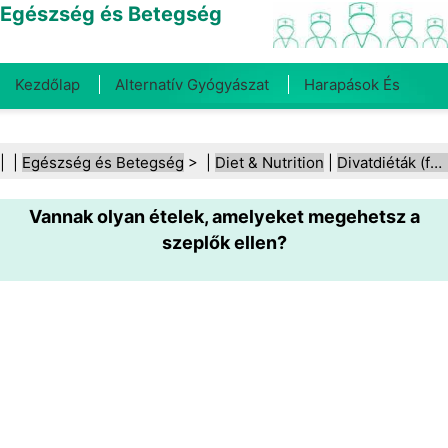
Egészség és Betegség
Kezdőlap
Alternatív Gyógyászat
Harapások És
Csípések
Rák
Betegségek És Kezelések
Száj- És
| |
Egészség és Betegség
> |
Diet & Nutrition
|
Divatdiéták (fad diéták)
Fogegészség
Diéta És Táplálkozás
Családi
Vannak olyan ételek, amelyeket megehetsz a
Egészség
Egészségügyi Ágazat
Mentális Egészség
szeplők ellen?
Közegészségügy És Biztonság
Sebészet És
Beavatkozások