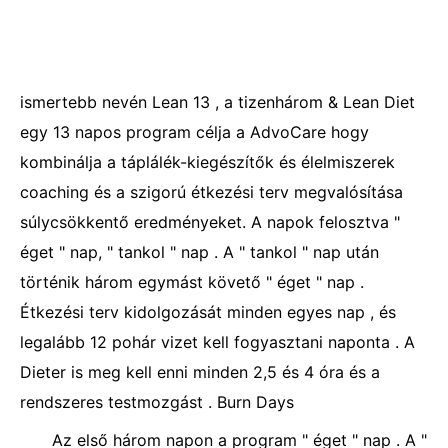
ismertebb nevén Lean 13 , a tizenhárom & Lean Diet
egy 13 napos program célja a AdvoCare hogy
kombinálja a táplálék-kiegészítők és élelmiszerek
coaching és a szigorú étkezési terv megvalósítása
súlycsökkentő eredményeket. A napok felosztva "
éget " nap, " tankol " nap . A " tankol " nap után
történik három egymást követő " éget " nap .
Étkezési terv kidolgozását minden egyes nap , és
legalább 12 pohár vizet kell fogyasztani naponta . A
Dieter is meg kell enni minden 2,5 és 4 óra és a
rendszeres testmozgást . Burn Days
Az első három napon a program " éget " nap . A "