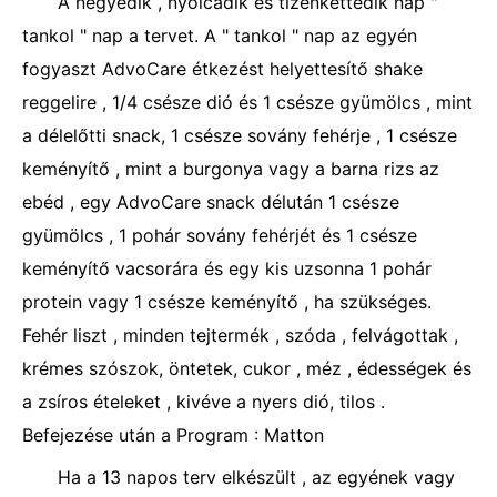
A negyedik , nyolcadik és tizenkettedik nap "
tankol " nap a tervet. A " tankol " nap az egyén
fogyaszt AdvoCare étkezést helyettesítő shake
reggelire , 1/4 csésze dió és 1 csésze gyümölcs , mint
a délelőtti snack, 1 csésze sovány fehérje , 1 csésze
keményítő , mint a burgonya vagy a barna rizs az
ebéd , egy AdvoCare snack délután 1 csésze
gyümölcs , 1 pohár sovány fehérjét és 1 csésze
keményítő vacsorára és egy kis uzsonna 1 pohár
protein vagy 1 csésze keményítő , ha szükséges.
Fehér liszt , minden tejtermék , szóda , felvágottak ,
krémes szószok, öntetek, cukor , méz , édességek és
a zsíros ételeket , kivéve a nyers dió, tilos .
Befejezése után a Program : Matton
Ha a 13 napos terv elkészült , az egyének vagy