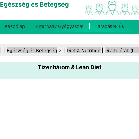
Egészség és Betegség
Kezdőlap
Alternatív Gyógyászat
Harapások És
Csípések
Rák
Betegségek És Kezelések
Száj- És
| |
Egészség és Betegség
> |
Diet & Nutrition
|
Divatdiéták (fad diéták)
Fogegészség
Diéta És Táplálkozás
Családi
Tizenhárom & Lean Diet
Egészség
Egészségügyi Ágazat
Mentális Egészség
Közegészségügy És Biztonság
Sebészet És
Beavatkozások