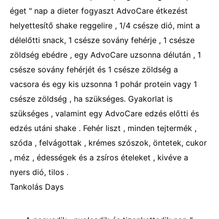
éget " nap a dieter fogyaszt AdvoCare étkezést
helyettesítő shake reggelire , 1/4 csésze dió, mint a
délelőtti snack, 1 csésze sovány fehérje , 1 csésze
zöldség ebédre , egy AdvoCare uzsonna délután , 1
csésze sovány fehérjét és 1 csésze zöldség a
vacsora és egy kis uzsonna 1 pohár protein vagy 1
csésze zöldség , ha szükséges. Gyakorlat is
szükséges , valamint egy AdvoCare edzés előtti és
edzés utáni shake . Fehér liszt , minden tejtermék ,
szóda , felvágottak , krémes szószok, öntetek, cukor
, méz , édességek és a zsíros ételeket , kivéve a
nyers dió, tilos .
Tankolás Days