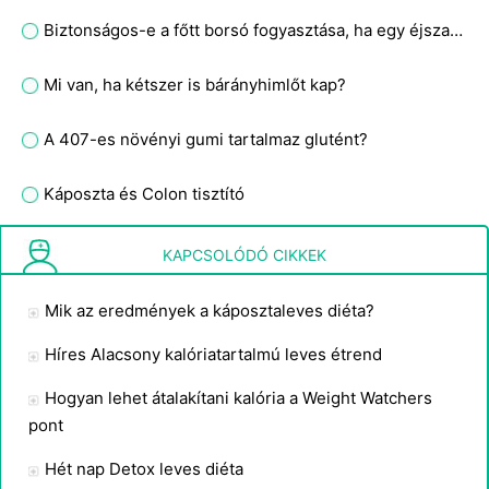
Biztonságos-e a főtt borsó fogyasztása, ha egy éjszakára kihagyják?
Mi van, ha kétszer is bárányhimlőt kap?
A 407-es növényi gumi tartalmaz glutént?
Káposzta és Colon tisztító
Megfelelő-e a csirke tésztalevest enni a savas refluxban szenvedőknek?
KAPCSOLÓDÓ CIKKEK
Mik az eredmények a káposztaleves diéta?
Híres Alacsony kalóriatartalmú leves étrend
Hogyan lehet átalakítani kalória a Weight Watchers
pont
Hét nap Detox leves diéta