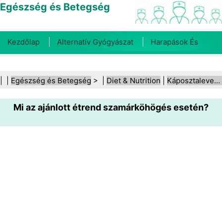
Egészség és Betegség
Kezdőlap
Alternatív Gyógyászat
Harapások És
Csípések
Rák
Betegségek És Kezelések
Száj- És
| |
Egészség és Betegség
> |
Diet & Nutrition
|
Káposztaleves‑diéta
Fogegészség
Diéta És Táplálkozás
Családi
Mi az ajánlott étrend szamárköhögés esetén?
Egészség
Egészségügyi Ágazat
Mentális Egészség
Közegészségügy És Biztonság
Sebészet És
Beavatkozások