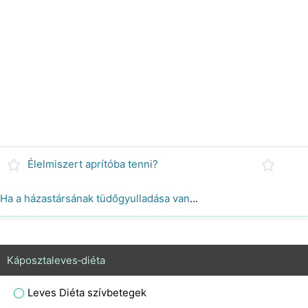
Élelmiszert aprítóba tenni?
Ha a házastársának tüdőgyulladása van, és az étel miatt köhög, meg kell ennie?
Káposztaleves‑diéta
Leves Diéta szívbetegek