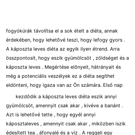
fogyókúrák távolítsa el a sok ételt a diéta, annak
érdekében, hogy lehetővé teszi, hogy lefogy gyors .
A káposzta leves diéta az egyik ilyen étrend. Arra
összpontosít, hogy eszik gyümölcsöt , zöldséget és a
káposzta leves . Megértése előnyeit, hátrányait és
még a potenciális veszélyek ez a diéta segíthet
eldönteni, hogy igaza van az Ön számára. Első nap
kezdődik a káposzta leves diéta eszik annyi
gyümölcsöt, amennyit csak akar , kivéve a banánt .
Azt is lehetővé tette , hogy egyél annyi
káposztaleves , amennyit csak akar , miközben iszik
édesített tea , áfonyalé és a víz . A reggeli egy