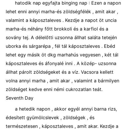
hatodik nap egyfajta binging nap : Ezen a napon
lehet enni annyi marha-és zöldségfélék , amit akar ,
valamint a káposztaleves . Kezdje a napot öt uncia
marha-és néhány főtt brokkoli és a karfiol és a
sovány tej. A délelőtti uzsonna állhat saláta tetején
uborka és sárgarépa , fél tál káposztaleves . Ebéd
lehet egy másik öt dkg marhahús vegyesen , két tál
káposztaleves és áfonyalé inni . A közép- uzsonna
állhat párolt zöldségeket és a víz. Vacsora kellett
volna annyi marha , amit akar , valamint a bármilyen
zöldséget kedve enni némi cukrozatlan teát.
Seventh Day
a hetedik napon , akkor egyél annyi barna rizs,
édesített gyümölcslevek , zöldségek , és
természetesen , káposztaleves , amit akar. Kezdje a