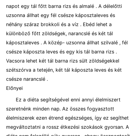
napot egy tál főtt barna rizs és almalé . A délelőtti
uzsonna állhat egy fél csésze káposztaleves és
néhány száraz brokkoli és a víz . Ebéd lehet a
különböző főtt zöldségek, narancslé és két tál
káposztaleves . A közép- uzsonna állhat szilvalé , fél
csésze káposzta leves és egy kis tál barna rizs .
Vacsora lehet két tál barna rizs sült zöldségekkel
szétszórva a tetején, két tál káposzta leves és két
csésze narancslé .
Előnyei
Ez a diéta segítségével enni annyi élelmiszert
szeretnénk minden nap. Az összes fogyasztott
élelmiszerek ezen étrend egészséges, így ez segíthet
megváltoztatni a rossz étkezési szokások gyorsan. A