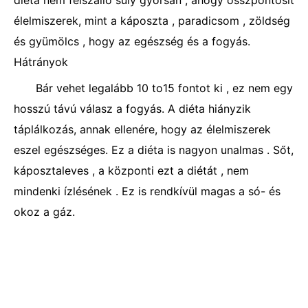
diéta nem felszálló súly gyorsan , ahogy összpontosít
élelmiszerek, mint a káposzta , paradicsom , zöldség
és gyümölcs , hogy az egészség és a fogyás.
Hátrányok
Bár vehet legalább 10 to15 fontot ki , ez nem egy
hosszú távú válasz a fogyás. A diéta hiányzik
táplálkozás, annak ellenére, hogy az élelmiszerek
eszel egészséges. Ez a diéta is nagyon unalmas . Sőt,
káposztaleves , a központi ezt a diétát , nem
mindenki ízlésének . Ez is rendkívül magas a só- és
okoz a gáz.