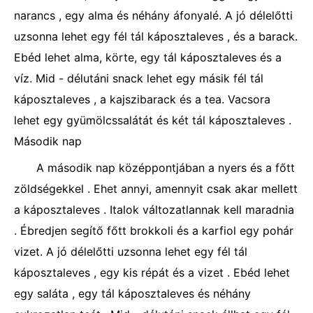
narancs , egy alma és néhány áfonyalé. A jó délelőtti
uzsonna lehet egy fél tál káposztaleves , és a barack.
Ebéd lehet alma, körte, egy tál káposztaleves és a
víz. Mid - délutáni snack lehet egy másik fél tál
káposztaleves , a kajszibarack és a tea. Vacsora
lehet egy gyümölcssalátát és két tál káposztaleves .
Második nap
A második nap középpontjában a nyers és a főtt
zöldségekkel . Ehet annyi, amennyit csak akar mellett
a káposztaleves . Italok változatlannak kell maradnia
. Ébredjen segítő főtt brokkoli és a karfiol egy pohár
vizet. A jó délelőtti uzsonna lehet egy fél tál
káposztaleves , egy kis répát és a vizet . Ebéd lehet
egy saláta , egy tál káposztaleves és néhány