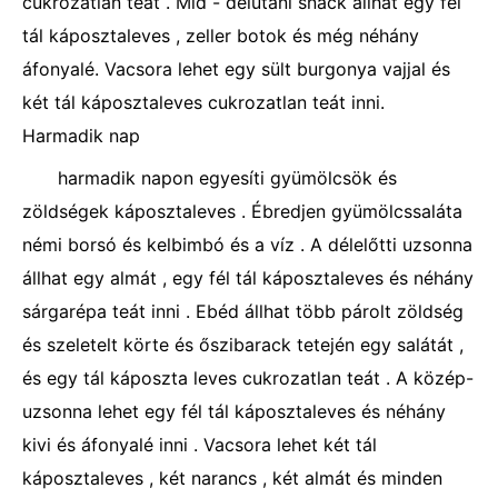
cukrozatlan teát . Mid - délutáni snack állhat egy fél
tál káposztaleves , zeller botok és még néhány
áfonyalé. Vacsora lehet egy sült burgonya vajjal és
két tál káposztaleves cukrozatlan teát inni.
Harmadik nap
harmadik napon egyesíti gyümölcsök és
zöldségek káposztaleves . Ébredjen gyümölcssaláta
némi borsó és kelbimbó és a víz . A délelőtti uzsonna
állhat egy almát , egy fél tál káposztaleves és néhány
sárgarépa teát inni . Ebéd állhat több párolt zöldség
és szeletelt körte és őszibarack tetején egy salátát ,
és egy tál káposzta leves cukrozatlan teát . A közép-
uzsonna lehet egy fél tál káposztaleves és néhány
kivi és áfonyalé inni . Vacsora lehet két tál
káposztaleves , két narancs , két almát és minden