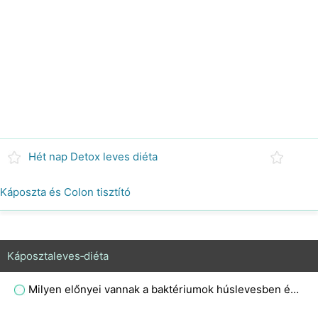
Hét nap Detox leves diéta
Káposzta és Colon tisztító
Káposztaleves‑diéta
Milyen előnyei vannak a baktériumok húslevesben és agar lemezen történő szaporításának?