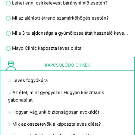
Lehet enni csirkelevest bárányhimlő esetén?
Mi az ajánlott étrend szamárköhögés esetén?
Mi a 3 tulajdonsága a gyümölcssalátát használó keverékeknek?
Mayo Clinic káposzta leves diéta
Mi a hátránya a hagymának?
KAPCSOLÓDÓ CIKKEK
Leves fogyókúra
Az étel, mint gyógyszer:Hogyan készítsünk
gabonatálat
Hogyan vágjunk biztonságosan avokádót
Mik az összetevők a káposztaleves diéta?