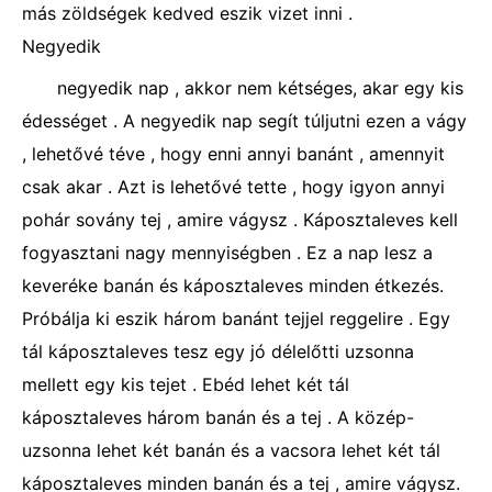
más zöldségek kedved eszik vizet inni .
Negyedik
negyedik nap , akkor nem kétséges, akar egy kis
édességet . A negyedik nap segít túljutni ezen a vágy
, lehetővé téve , hogy enni annyi banánt , amennyit
csak akar . Azt is lehetővé tette , hogy igyon annyi
pohár sovány tej , amire vágysz . Káposztaleves kell
fogyasztani nagy mennyiségben . Ez a nap lesz a
keveréke banán és káposztaleves minden étkezés.
Próbálja ki eszik három banánt tejjel reggelire . Egy
tál káposztaleves tesz egy jó délelőtti uzsonna
mellett egy kis tejet . Ebéd lehet két tál
káposztaleves három banán és a tej . A közép-
uzsonna lehet két banán és a vacsora lehet két tál
káposztaleves minden banán és a tej , amire vágysz.