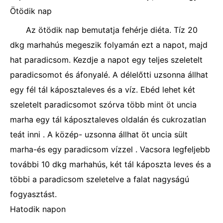
Ötödik nap
Az ötödik nap bemutatja fehérje diéta. Tíz 20
dkg marhahús megeszik folyamán ezt a napot, majd
hat paradicsom. Kezdje a napot egy teljes szeletelt
paradicsomot és áfonyalé. A délelőtti uzsonna állhat
egy fél tál káposztaleves és a víz. Ebéd lehet két
szeletelt paradicsomot szórva több mint öt uncia
marha egy tál káposztaleves oldalán és cukrozatlan
teát inni . A közép- uzsonna állhat öt uncia sült
marha-és egy paradicsom vízzel . Vacsora legfeljebb
további 10 dkg marhahús, két tál káposzta leves és a
többi a paradicsom szeletelve a falat nagyságú
fogyasztást.
Hatodik napon