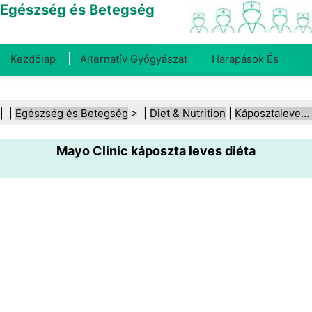
Egészség és Betegség
Kezdőlap
Alternatív Gyógyászat
Harapások És
Csípések
Rák
Betegségek És Kezelések
Száj- És
| |
Egészség és Betegség
> |
Diet & Nutrition
|
Káposztaleves‑diéta
Fogegészség
Diéta És Táplálkozás
Családi
Mayo Clinic káposzta leves diéta
Egészség
Egészségügyi Ágazat
Mentális Egészség
Közegészségügy És Biztonság
Sebészet És
Beavatkozások