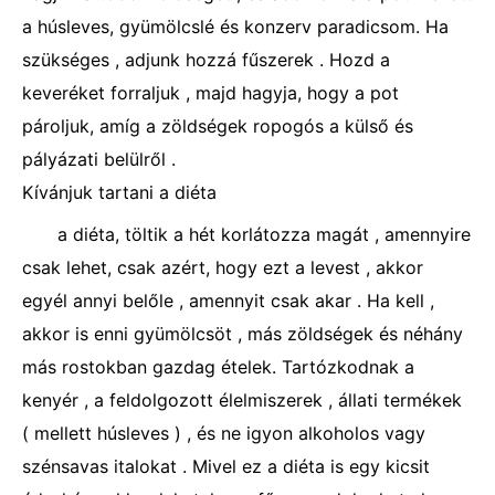
a húsleves, gyümölcslé és konzerv paradicsom. Ha
szükséges , adjunk hozzá fűszerek . Hozd a
keveréket forraljuk , majd hagyja, hogy a pot
pároljuk, amíg a zöldségek ropogós a külső és
pályázati belülről .
Kívánjuk tartani a diéta
a diéta, töltik a hét korlátozza magát , amennyire
csak lehet, csak azért, hogy ezt a levest , akkor
egyél annyi belőle , amennyit csak akar . Ha kell ,
akkor is enni gyümölcsöt , más zöldségek és néhány
más rostokban gazdag ételek. Tartózkodnak a
kenyér , a feldolgozott élelmiszerek , állati termékek
( mellett húsleves ) , és ne igyon alkoholos vagy
szénsavas italokat . Mivel ez a diéta is egy kicsit