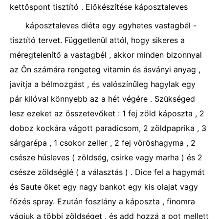
kettőspont tisztító . Előkészítése káposztaleves
káposztaleves diéta egy egyhetes vastagbél -
tisztító tervet. Függetlenül attól, hogy sikeres a
méregtelenítő a vastagbél , akkor minden bizonnyal
az Ön számára rengeteg vitamin és ásványi anyag ,
javítja a bélmozgást , és valószínűleg hagylak egy
pár kilóval könnyebb az a hét végére . Szükséged
lesz ezeket az összetevőket : 1 fej zöld káposzta , 2
doboz kockára vágott paradicsom, 2 zöldpaprika , 3
sárgarépa , 1 csokor zeller , 2 fej vöröshagyma , 2
csésze húsleves ( zöldség, csirke vagy marha ) és 2
csésze zöldséglé ( a választás ) . Dice fel a hagymát
és Saute őket egy nagy bankot egy kis olajat vagy
főzés spray. Ezután foszlány a káposzta , finomra
vágjuk a többi zöldséget , és add hozzá a pot mellett