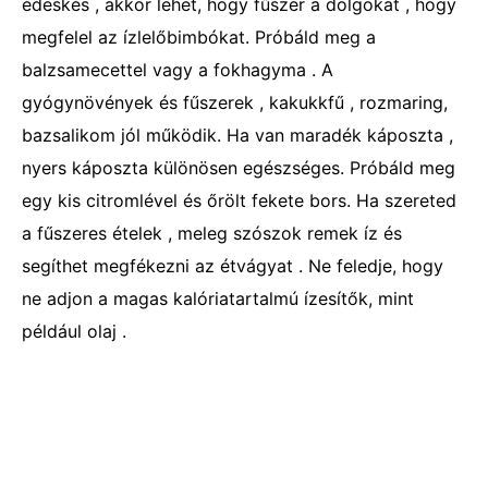
édeskés , akkor lehet, hogy fűszer a dolgokat , hogy
megfelel az ízlelőbimbókat. Próbáld meg a
balzsamecettel vagy a fokhagyma . A
gyógynövények és fűszerek , kakukkfű , rozmaring,
bazsalikom jól működik. Ha van maradék káposzta ,
nyers káposzta különösen egészséges. Próbáld meg
egy kis citromlével és őrölt fekete bors. Ha szereted
a fűszeres ételek , meleg szószok remek íz és
segíthet megfékezni az étvágyat . Ne feledje, hogy
ne adjon a magas kalóriatartalmú ízesítők, mint
például olaj .