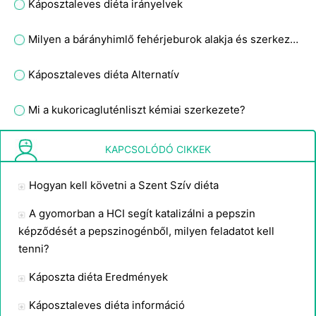
Káposztaleves diéta irányelvek
Milyen a bárányhimlő fehérjeburok alakja és szerkezete?
Káposztaleves diéta Alternatív
Mi a kukoricagluténliszt kémiai szerkezete?
Hogyan készítsünk húst és baromfit
KAPCSOLÓDÓ CIKKEK
Hogyan kell követni a Szent Szív diéta
A gyomorban a HCI segít katalizálni a pepszin
képződését a pepszinogénből, milyen feladatot kell
tenni?
Káposzta diéta Eredmények
Káposztaleves diéta információ