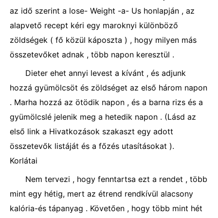
az idő szerint a lose- Weight -a- Us honlapján , az
alapvető recept kéri egy maroknyi különböző
zöldségek ( fő közül káposzta ) , hogy milyen más
összetevőket adnak , több napon keresztül .
Dieter ehet annyi levest a kívánt , és adjunk
hozzá gyümölcsöt és zöldséget az első három napon
. Marha hozzá az ötödik napon , és a barna rizs és a
gyümölcslé jelenik meg a hetedik napon . (Lásd az
első link a Hivatkozások szakaszt egy adott
összetevők listáját és a főzés utasításokat ).
Korlátai
Nem tervezi , hogy fenntartsa ezt a rendet , több
mint egy hétig, mert az étrend rendkívül alacsony
kalória-és tápanyag . Követően , hogy több mint hét