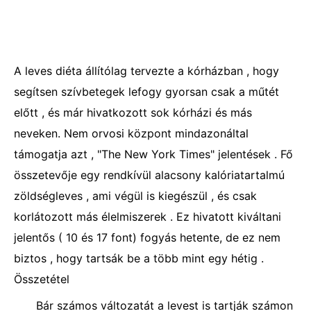
A leves diéta állítólag tervezte a kórházban , hogy
segítsen szívbetegek lefogy gyorsan csak a műtét
előtt , és már hivatkozott sok kórházi és más
neveken. Nem orvosi központ mindazonáltal
támogatja azt , "The New York Times" jelentések . Fő
összetevője egy rendkívül alacsony kalóriatartalmú
zöldségleves , ami végül is kiegészül , és csak
korlátozott más élelmiszerek . Ez hivatott kiváltani
jelentős ( 10 és 17 font) fogyás hetente, de ez nem
biztos , hogy tartsák be a több mint egy hétig .
Összetétel
Bár számos változatát a levest is tartják számon