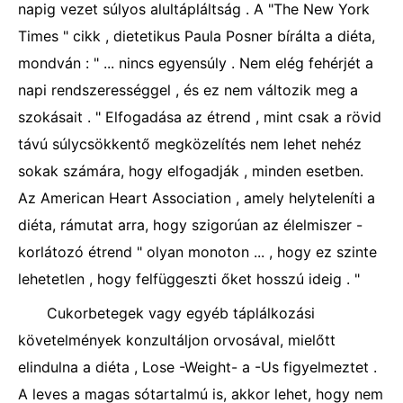
napig vezet súlyos alultápláltság . A "The New York
Times " cikk , dietetikus Paula Posner bírálta a diéta,
mondván : " ... nincs egyensúly . Nem elég fehérjét a
napi rendszerességgel , és ez nem változik meg a
szokásait . " Elfogadása az étrend , mint csak a rövid
távú súlycsökkentő megközelítés nem lehet nehéz
sokak számára, hogy elfogadják , minden esetben.
Az American Heart Association , amely helyteleníti a
diéta, rámutat arra, hogy szigorúan az élelmiszer -
korlátozó étrend " olyan monoton ... , hogy ez szinte
lehetetlen , hogy felfüggeszti őket hosszú ideig . "
Cukorbetegek vagy egyéb táplálkozási
követelmények konzultáljon orvosával, mielőtt
elindulna a diéta , Lose -Weight- a -Us figyelmeztet .
A leves a magas sótartalmú is, akkor lehet, hogy nem