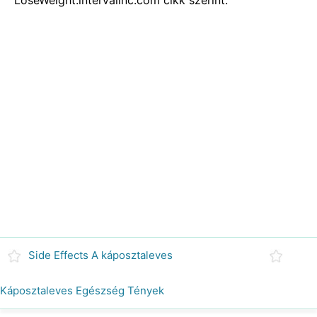
LoseWeight.intervalinc.com cikk szerint.
Side Effects A káposztaleves
Káposztaleves Egészség Tények