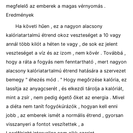
megfelelő az emberek a magas vérnyomás .
Eredmények
Ha követi hűen , ez a nagyon alacsony
kalóriatartalmú étrend okoz veszteséget a 10 vagy
annál több kilót a héten te vagy , de sok ez jelent
veszteséget a víz és az izom , nem kövér . Továbbá ,
hogy a ráta a fogyás nem fenntartható , mert nagyon
alacsony kalóriatartalmú étrend hatására a szervezet
bemegy " éhezés mód . " Hogy megőrzése kalória, ez
lassítja az anyagcserét , és elkezdi tárolja a kalóriát,
mint a zsír , nem pedig égető őket az energia . Mivel
a diéta nem tanít fogyókúrázók , hogyan kell enni
jobb , az emberek ismét a normális étrend , gyorsan
visszanyeri a fontot veszítettek , a