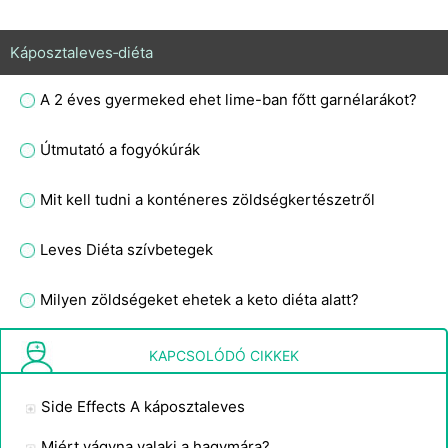
Káposztaleves‑diéta
A 2 éves gyermeked ehet lime-ban főtt garnélarákot?
Útmutató a fogyókúrák
Mit kell tudni a konténeres zöldségkertészetről
Leves Diéta szívbetegek
Milyen zöldségeket ehetek a keto diéta alatt?
Hogyan táplálkozik és emészti meg az ételt a veréb?
KAPCSOLÓDÓ CIKKEK
Side Effects A káposztaleves
Miért vágyna valaki a hagymára?