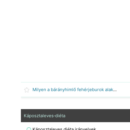
Milyen a bárányhimlő fehérjeburok alakja és szerkezete?
Káposztaleves‑diéta
Káposztaleves diéta irányelvek