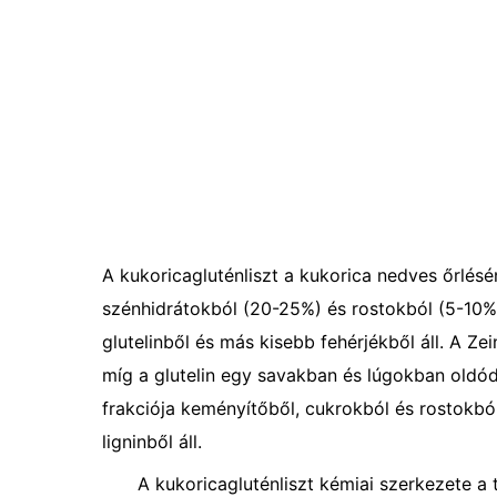
A kukoricagluténliszt a kukorica nedves őrlés
szénhidrátokból (20-25%) és rostokból (5-10%) á
glutelinből és más kisebb fehérjékből áll. A Z
míg a glutelin egy savakban és lúgokban oldódó
frakciója keményítőből, cukrokból és rostokból 
ligninből áll.
A kukoricagluténliszt kémiai szerkezete a 