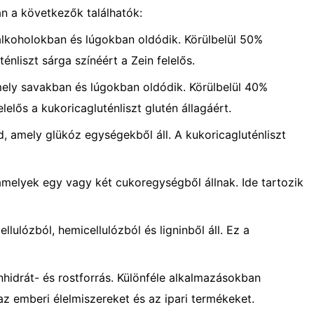
an a következők találhatók:
 alkoholokban és lúgokban oldódik. Körülbelül 50%
énliszt sárga színéért a Zein felelős.
 amely savakban és lúgokban oldódik. Körülbelül 40%
lelős a kukoricagluténliszt glutén állagáért.
, amely glükóz egységekből áll. A kukoricagluténliszt
melyek egy vagy két cukoregységből állnak. Ide tartozik
llulózból, hemicellulózból és ligninből áll. Ez a
énhidrát- és rostforrás. Különféle alkalmazásokban
az emberi élelmiszereket és az ipari termékeket.