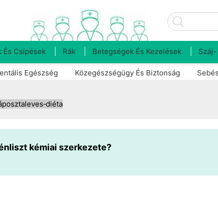
 És Csípések
Rák
Betegségek És Kezelések
Száj-
entális Egészség
Közegészségügy És Biztonság
Sebés
áposztaleves‑diéta
énliszt kémiai szerkezete?