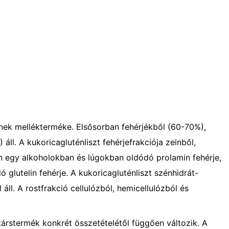
ének mellékterméke. Elsősorban fehérjékből (60-70%),
ll. A kukoricagluténliszt fehérjefrakciója zeinből,
ein egy alkoholokban és lúgokban oldódó prolamin fehérje,
 glutelin fehérje. A kukoricagluténliszt szénhidrát-
áll. A rostfrakció cellulózból, hemicellulózból és
társtermék konkrét összetételétől függően változik. A