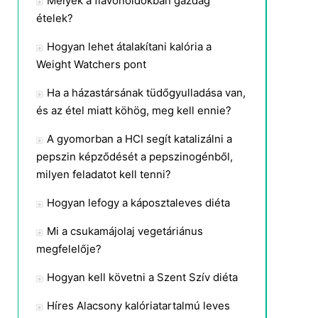
Melyek a flavonoidokban gazdag
ételek?
Hogyan lehet átalakítani kalória a
Weight Watchers pont
Ha a házastársának tüdőgyulladása van,
és az étel miatt köhög, meg kell ennie?
A gyomorban a HCI segít katalizálni a
pepszin képződését a pepszinogénből,
milyen feladatot kell tenni?
Hogyan lefogy a káposztaleves diéta
Mi a csukamájolaj vegetáriánus
megfelelője?
Hogyan kell követni a Szent Szív diéta
Híres Alacsony kalóriatartalmú leves