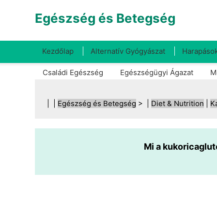
Egészség és Betegség
Kezdőlap
Alternatív Gyógyászat
Harapások
Családi Egészség
Egészségügyi Ágazat
M
| |
Egészség és Betegség
> |
Diet & Nutrition
|
K
Mi a kukoricaglut