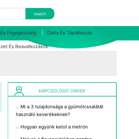
 És Fogegészség
Diéta És Táplálkozás
zet És Beavatkozások
KAPCSOLÓDÓ CIKKEK
Mi a 3 tulajdonsága a gyümölcssalátát
használó keverékeknek?
Hogyan együnk ketot a metrón