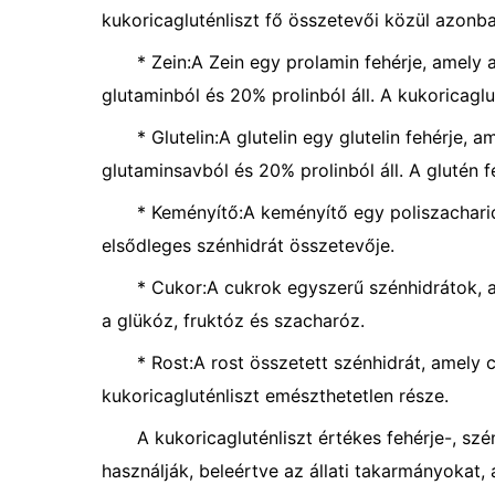
kukoricagluténliszt fő összetevői közül azonb
* Zein:A Zein egy prolamin fehérje, amely
glutaminból és 20% prolinból áll. A kukoricaglut
* Glutelin:A glutelin egy glutelin fehérje,
glutaminsavból és 20% prolinból áll. A glutén fe
* Keményítő:A keményítő egy poliszacharid
elsődleges szénhidrát összetevője.
* Cukor:A cukrok egyszerű szénhidrátok, a
a glükóz, fruktóz és szacharóz.
* Rost:A rost összetett szénhidrát, amely ce
kukoricagluténliszt emészthetetlen része.
A kukoricagluténliszt értékes fehérje-, sz
használják, beleértve az állati takarmányokat, 