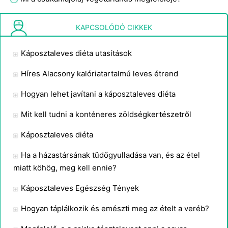
Hogyan kell követni a Szent Szív diéta
KAPCSOLÓDÓ CIKKEK
Káposztaleves diéta utasítások
Híres Alacsony kalóriatartalmú leves étrend
Hogyan lehet javítani a káposztaleves diéta
Mit kell tudni a konténeres zöldségkertészetről
Káposztaleves diéta
Ha a házastársának tüdőgyulladása van, és az étel
miatt köhög, meg kell ennie?
Káposztaleves Egészség Tények
Hogyan táplálkozik és emészti meg az ételt a veréb?