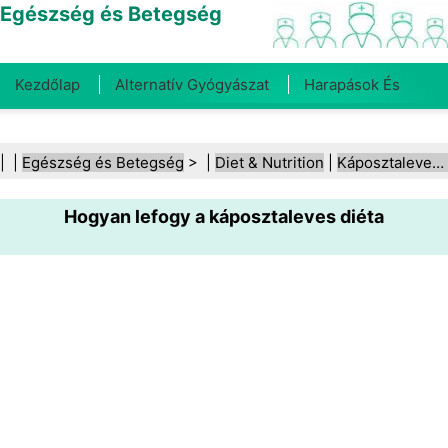
Egészség és Betegség
Kezdőlap
Alternatív Gyógyászat
Harapások És
Csípések
Rák
Betegségek És Kezelések
Száj- És
| |
Egészség és Betegség
> |
Diet & Nutrition
|
Káposztaleves‑diéta
Fogegészség
Diéta És Táplálkozás
Családi
Hogyan lefogy a káposztaleves diéta
Egészség
Egészségügyi Ágazat
Mentális Egészség
Közegészségügy És Biztonság
Sebészet És
Beavatkozások