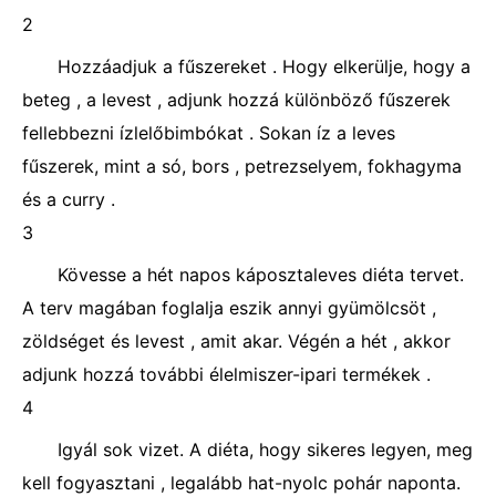
2
Hozzáadjuk a fűszereket . Hogy elkerülje, hogy a
beteg , a levest , adjunk hozzá különböző fűszerek
fellebbezni ízlelőbimbókat . Sokan íz a leves
fűszerek, mint a só, bors , petrezselyem, fokhagyma
és a curry .
3
Kövesse a hét napos káposztaleves diéta tervet.
A terv magában foglalja eszik annyi gyümölcsöt ,
zöldséget és levest , amit akar. Végén a hét , akkor
adjunk hozzá további élelmiszer-ipari termékek .
4
Igyál sok vizet. A diéta, hogy sikeres legyen, meg
kell fogyasztani , legalább hat-nyolc pohár naponta.