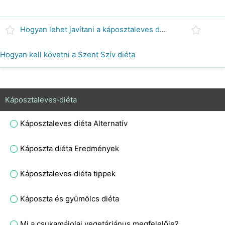
Hogyan lehet javítani a káposztaleves diéta
Hogyan kell követni a Szent Szív diéta
Káposztaleves‑diéta
Káposztaleves diéta Alternatív
Káposzta diéta Eredmények
Káposztaleves diéta tippek
Káposzta és gyümölcs diéta
Mi a csukamájolaj vegetáriánus megfelelője?