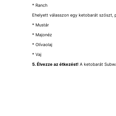
* Ranch
Ehelyett válasszon egy ketobarát szószt, p
* Mustár
* Majonéz
* Olívaolaj
* Vaj
5. Élvezze az étkezést!
A ketobarát Subway