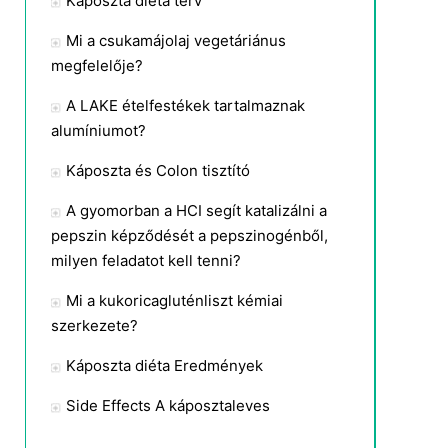
Káposzta diéta terv
Mi a csukamájolaj vegetáriánus
megfelelője?
A LAKE ételfestékek tartalmaznak
alumíniumot?
Káposzta és Colon tisztító
A gyomorban a HCI segít katalizálni a
pepszin képződését a pepszinogénből,
milyen feladatot kell tenni?
Mi a kukoricagluténliszt kémiai
szerkezete?
Káposzta diéta Eredmények
Side Effects A káposztaleves