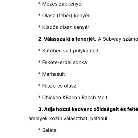
* Mézes zabkenyér
* Olasz (fehér) kenyér
* Kiadós olasz kenyér
2. Válassza ki a fehérjét.
A Subway számos 
* Sütőben sült pulykamell
* Fekete-erdei sonka
* Marhasült
* Fűszeres olasz
* Chicken &Bacon Ranch Melt
3. Adja hozzá kedvenc zöldségeit és felté
amelyek közül választhat, például:
* Saláta