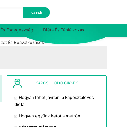
 És Fogegészség
Diéta És Táplálkozás
zet És Beavatkozások
KAPCSOLÓDÓ CIKKEK
Hogyan lehet javítani a káposztaleves
diéta
Hogyan együnk ketot a metrón