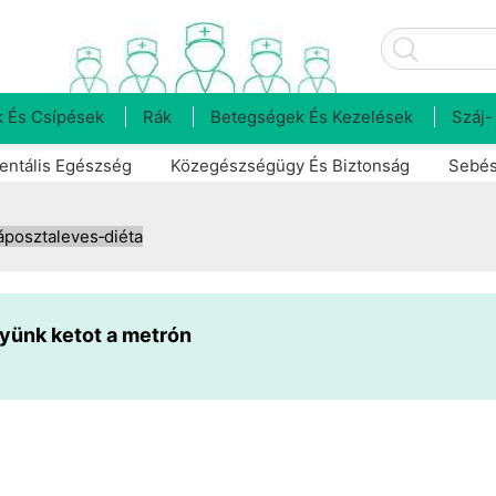
 És Csípések
Rák
Betegségek És Kezelések
Száj-
entális Egészség
Közegészségügy És Biztonság
Sebés
áposztaleves‑diéta
yünk ketot a metrón