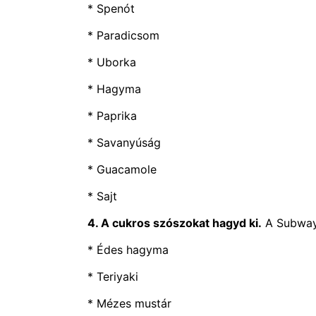
* Spenót
* Paradicsom
* Uborka
* Hagyma
* Paprika
* Savanyúság
* Guacamole
* Sajt
4. A cukros szószokat hagyd ki.
A Subway 
* Édes hagyma
* Teriyaki
* Mézes mustár