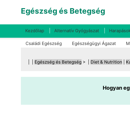
Egészség és Betegség
Kezdőlap
Alternatív Gyógyászat
Harapások
Családi Egészség
Egészségügyi Ágazat
M
| |
Egészség és Betegség
> |
Diet & Nutrition
|
K
Hogyan eg