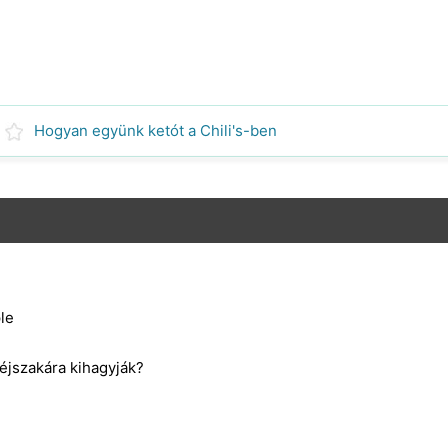
Hogyan együnk ketót a Chili's-ben
le
 éjszakára kihagyják?