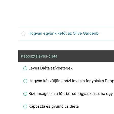
Hogyan együnk ketót az Olive Gardenben
Káposztaleves‑diéta
Leves Diéta szívbetegek
Hogyan készüljünk házi leves a fogyókúra Peop
Biztonságos-e a főtt borsó fogyasztása, ha egy
Káposzta és gyümölcs diéta