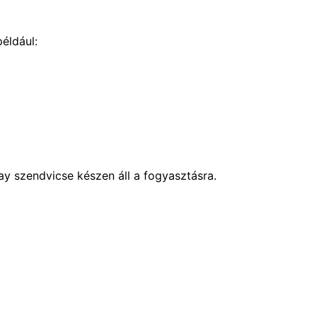
éldául:
 szendvicse készen áll a fogyasztásra.