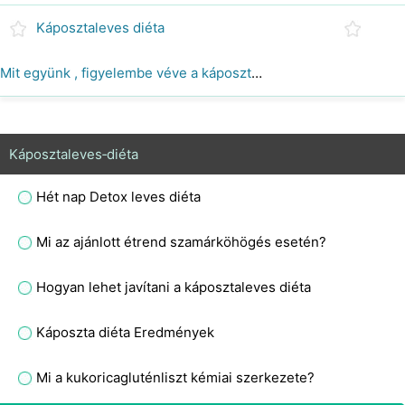
Káposztaleves diéta
Mit együnk , figyelembe véve a káposztaleves diéta
Káposztaleves‑diéta
Hét nap Detox leves diéta
Mi az ajánlott étrend szamárköhögés esetén?
Hogyan lehet javítani a káposztaleves diéta
Káposzta diéta Eredmények
Mi a kukoricagluténliszt kémiai szerkezete?