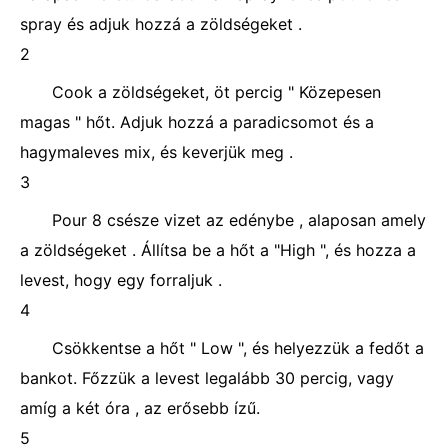
spray és adjuk hozzá a zöldségeket .
2
Cook a zöldségeket, öt percig " Közepesen
magas " hőt. Adjuk hozzá a paradicsomot és a
hagymaleves mix, és keverjük meg .
3
Pour 8 csésze vizet az edénybe , alaposan amely
a zöldségeket . Állítsa be a hőt a "High ", és hozza a
levest, hogy egy forraljuk .
4
Csökkentse a hőt " Low ", és helyezzük a fedőt a
bankot. Főzzük a levest legalább 30 percig, vagy
amíg a két óra , az erősebb ízű.
5