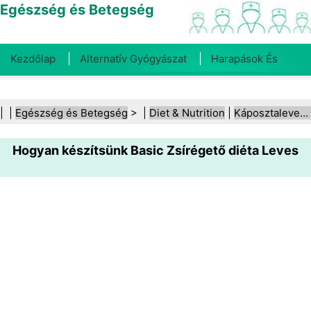
Egészség és Betegség
Kezdőlap
Alternatív Gyógyászat
Harapások És
Csípések
Rák
Betegségek És Kezelések
Száj- És
| |
Egészség és Betegség
> |
Diet & Nutrition
|
Káposztaleves‑diéta
Fogegészség
Diéta És Táplálkozás
Családi
Hogyan készítsünk Basic Zsírégető diéta Leves
Egészség
Egészségügyi Ágazat
Mentális Egészség
Közegészségügy És Biztonság
Sebészet És
Beavatkozások