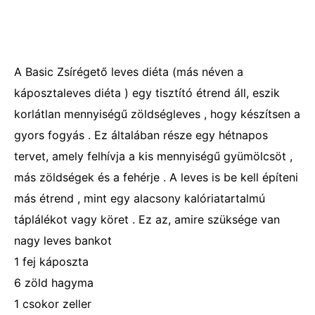
A Basic Zsírégető leves diéta (más néven a
káposztaleves diéta ) egy tisztító étrend áll, eszik
korlátlan mennyiségű zöldségleves , hogy készítsen a
gyors fogyás . Ez általában része egy hétnapos
tervet, amely felhívja a kis mennyiségű gyümölcsöt ,
más zöldségek és a fehérje . A leves is be kell építeni
más étrend , mint egy alacsony kalóriatartalmú
táplálékot vagy köret . Ez az, amire szüksége van
nagy leves bankot
1 fej káposzta
6 zöld hagyma
1 csokor zeller