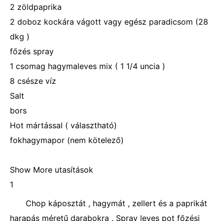
2 zöldpaprika
2 doboz kockára vágott vagy egész paradicsom (28
dkg )
főzés spray
1 csomag hagymaleves mix ( 1 1/4 uncia )
8 csésze víz
Salt
bors
Hot mártással ( választható)
fokhagymapor (nem kötelező)
Show More utasítások
1
Chop káposztát , hagymát , zellert és a paprikát
harapás méretű darabokra . Spray leves pot főzési