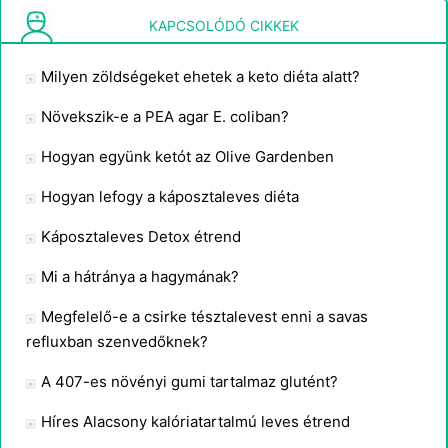
Milyen előnyei vannak a baktériumok húslevesben és agar lemezen történő szaporításának?
KAPCSOLÓDÓ CIKKEK
Milyen zöldségeket ehetek a keto diéta alatt?
Növekszik-e a PEA agar E. coliban?
Hogyan együnk ketót az Olive Gardenben
Hogyan lefogy a káposztaleves diéta
Káposztaleves Detox étrend
Mi a hátránya a hagymának?
Megfelelő-e a csirke tésztalevest enni a savas
refluxban szenvedőknek?
A 407-es növényi gumi tartalmaz glutént?
Híres Alacsony kalóriatartalmú leves étrend