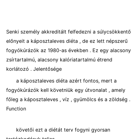
Senki személy akkreditált felfedezni a súlycsökkentő
előnyeit a káposztaleves diéta , de ez lett népszerű
fogyókúrázók az 1980-as években . Ez egy alacsony
zsírtartalmú, alacsony kalóriatartalmú étrend
korlátozó . Jelentősége
a káposztaleves diéta azért fontos, mert a
fogyókúrázók kell követniük egy útvonalat , amely
főleg a káposztaleves , víz , gyümölcs és a zöldség .
Function
követői ezt a diétát terv fogyni gyorsan