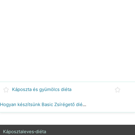
Káposzta és gyümölcs diéta
Hogyan készítsünk Basic Zsírégető diéta Leves
Káposztaleves‑diéta