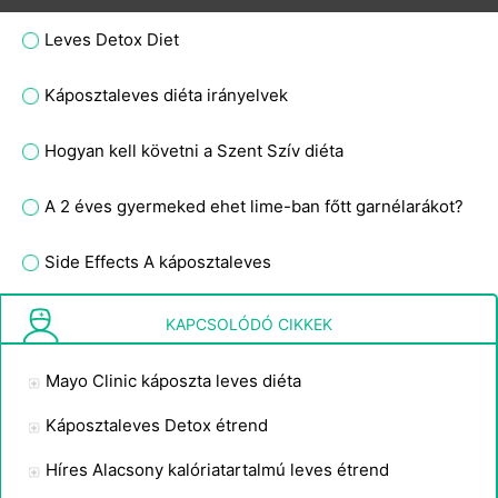
Leves Detox Diet
Káposztaleves diéta irányelvek
Hogyan kell követni a Szent Szív diéta
A 2 éves gyermeked ehet lime-ban főtt garnélarákot?
Side Effects A káposztaleves
Hét nap Detox leves diéta
KAPCSOLÓDÓ CIKKEK
Mayo Clinic káposzta leves diéta
Káposztaleves Detox étrend
Híres Alacsony kalóriatartalmú leves étrend