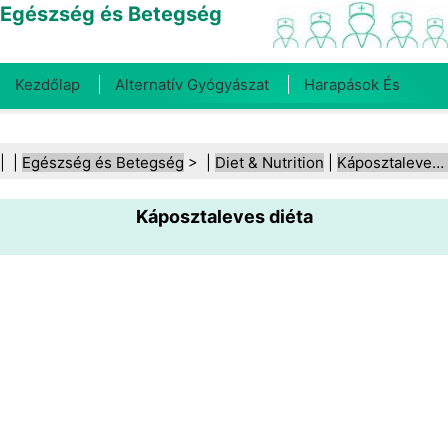
Egészség és Betegség
Kezdőlap
Alternatív Gyógyászat
Harapások És
Csípések
Rák
Betegségek És Kezelések
Száj- És
| |
Egészség és Betegség
> |
Diet & Nutrition
|
Káposztaleves‑diéta
Fogegészség
Diéta És Táplálkozás
Családi
Káposztaleves diéta
Egészség
Egészségügyi Ágazat
Mentális Egészség
Közegészségügy És Biztonság
Sebészet És
Beavatkozások