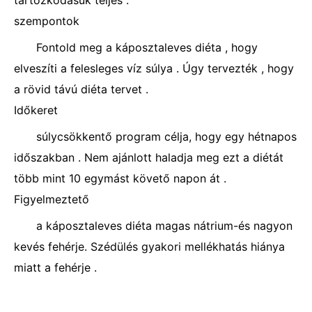
tartózkodásuk teljes .
szempontok
Fontold meg a káposztaleves diéta , hogy
elveszíti a felesleges víz súlya . Úgy tervezték , hogy
a rövid távú diéta tervet .
Időkeret
súlycsökkentő program célja, hogy egy hétnapos
időszakban . Nem ajánlott haladja meg ezt a diétát
több mint 10 egymást követő napon át .
Figyelmeztető
a káposztaleves diéta magas nátrium-és nagyon
kevés fehérje. Szédülés gyakori mellékhatás hiánya
miatt a fehérje .