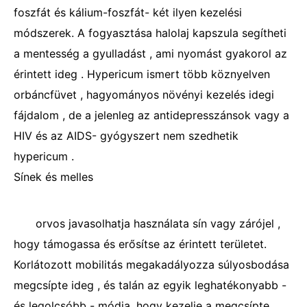
foszfát és kálium-foszfát- két ilyen kezelési
módszerek. A fogyasztása halolaj kapszula segítheti
a mentesség a gyulladást , ami nyomást gyakorol az
érintett ideg . Hypericum ismert több köznyelven
orbáncfüvet , hagyományos növényi kezelés idegi
fájdalom , de a jelenleg az antidepresszánsok vagy a
HIV és az AIDS- gyógyszert nem szedhetik
hypericum .
Sínek és melles
orvos javasolhatja használata sín vagy zárójel ,
hogy támogassa és erősítse az érintett területet.
Korlátozott mobilitás megakadályozza súlyosbodása
megcsípte ideg , és talán az egyik leghatékonyabb -
és legolcsóbb - módja, hogy kezelje a megcsípte