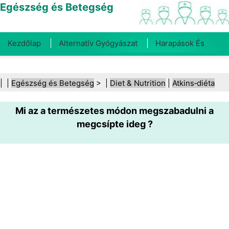
Egészség és Betegség
Kezdőlap
Alternatív Gyógyászat
Harapások És
Csípések
Rák
Betegségek És Kezelések
Száj- És
| |
Egészség és Betegség
> |
Diet & Nutrition
|
Atkins‑diéta
Fogegészség
Diéta És Táplálkozás
Családi
Mi az a természetes módon megszabadulni a
Egészség
Egészségügyi Ágazat
Mentális Egészség
megcsípte ideg ?
Közegészségügy És Biztonság
Sebészet És
Beavatkozások