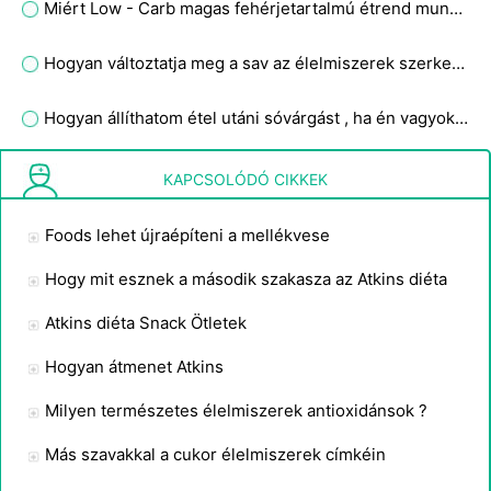
Miért Low - Carb magas fehérjetartalmú étrend munka ?
Hogyan változtatja meg a sav az élelmiszerek szerkezetét?
Hogyan állíthatom étel utáni sóvárgást , ha én vagyok az Atkins diéta?
Hogyan adjunk kálium a Diet
KAPCSOLÓDÓ CIKKEK
Foods lehet újraépíteni a mellékvese
Hogy mit esznek a második szakasza az Atkins diéta
Atkins diéta Snack Ötletek
Hogyan átmenet Atkins
Milyen természetes élelmiszerek antioxidánsok ?
Más szavakkal a cukor élelmiszerek címkéin