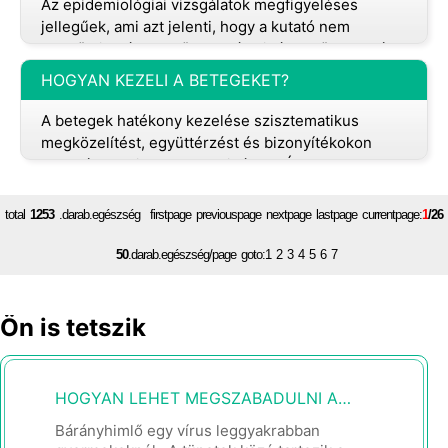
Az epidemiológiai vizsgálatok megfigyeléses
jellegűek, ami azt jelenti, hogy a kutató nem
ellenőrzi a résztvevők kockázati tényezőnek való
kitettségét. Ez zavaró változók
HOGYAN KEZELI A BETEGEKET?
A betegek hatékony kezelése szisztematikus
megközelítést, együttérzést és bizonyítékokon
alapuló orvosi gyakorlatot igényel. Íme egy
általános vázlat arról, hogyan lépnek
total
1253
.darab.egészség firstpage previouspage
nextpage
lastpage
currentpage:
1
/26
50
.darab.egészség/page goto:
1
2
3
4
5
6
7
Ön is tetszik
HOGYAN LEHET MEGSZABADULNI A DUDOROK VAGY FOLTOK UTÁN ELKAPTA A BÁRÁNYHIMLŐ
Bárányhimlő egy vírus leggyakrabban