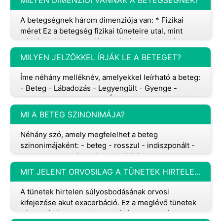
MILYEN DIMENZIÓI VANNAK A BETEGSÉGNEK?
A betegségnek három dimenziója van: * Fizikai
méret Ez a betegség fizikai tüneteire utal, mint
például a fájdalom, a fáradtság és a hasmenés. *
Pszichológiai dimenzió
MILYEN JELZŐKKEL ÍRJÁK LE A BETEGET?
Íme néhány melléknév, amelyekkel leírható a beteg:
- Beteg - Lábadozás - Legyengült - Gyenge -
Törékeny - Ill - Gyenge - Érvénytelen - Haldokló -
Nyugtalan - L
MI A BETEG SZINONIMÁJA?
Néhány szó, amely megfelelhet a beteg
szinonimájaként: - beteg - rosszul - indiszponált -
rosszul - gyengélkedő - az időjárás alatt - rossz
egészségi állapotban -
MIT JELENT ORVOSILAG A TÜNETEK HIRTELEN ROMLÁSA?
A tünetek hirtelen súlyosbodásának orvosi
kifejezése akut exacerbáció. Ez a meglévő tünetek
súlyosságának vagy intenzitásának gyors és