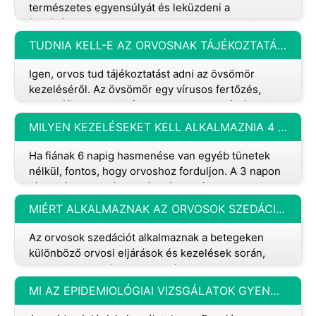
természetes egyensúlyát és leküzdeni a
fertőzéseket. Amikor betegek vagyunk, testünk
kibillent az egyensúlyból. Ezt s
TUDNIA KELL-E AZ ORVOSNAK TÁJÉKOZTATÁST ADNI AZ ÖVSÖMÖR KEZELÉSÉRŐL?
Igen, orvos tud tájékoztatást adni az övsömör
kezeléséről. Az övsömör egy vírusos fertőzés,
amely fájdalmas kiütéseket okoz. Az 50 év felettiek,
a legyengült immunrendsze
MILYEN KEZELÉSEKET KELL ALKALMAZNIA 4 ÉVES KISFIÁNAK, AKINEK 6 NAPJA HASMENÉSE VAN EGYÉB TÜNETEK, PÉLDÁUL KISZÁRADÁS VAGY LÁZ ÉS AGGODALOM NÉLKÜL?
Ha fiának 6 napig hasmenése van egyéb tünetek
nélkül, fontos, hogy orvoshoz forduljon. A 3 napon
túl tartó hasmenés kiszáradáshoz és elektrolit-
egyensúlyzavarokhoz vezeth
MIÉRT ALKALMAZNAK AZ ORVOSOK SZEDÁCIÓT A BETEGEKEN?
Az orvosok szedációt alkalmaznak a betegeken
különböző orvosi eljárások és kezelések során,
hogy csökkentsék a szorongást,
kényelmetlenséget vagy fájdalmat, és megkönnyít
MI AZ EPIDEMIOLÓGIAI VIZSGÁLATOK GYENGESÉGE?