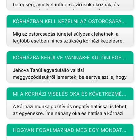
betegség, amelyet influenzavírusok okoznak, és
amelyek a légzőrendszert érintik, beleértve az
orrot, a torkot és a tüd
KÓRHÁZBAN KELL KEZELNI AZ OSTORCSAPÁS TÜNETEIT?
Míg az ostorcsapás tünetei súlyosak lehetnek, a
legtöbb esetben nincs szükség kórházi kezelésre.
Valójában a legtöbb ember, aki ostorcsapásos
sérülést szenved, teljesen f
KÓRHÁZBA KERÜLVE VANNAK-E KÜLÖNLEGES ELJÁRÁSOK JEHOVA TANÚI SZÁMÁRA?
Jehova Tanúi egyedülálló vallási
meggyőződésükről ismertek, beleértve azt is, hogy
elutasítják a vérátömlesztést. Ez kihívásokat
jelenthet az egészségügyi szakemberek szá
MI A KÓRHÁZI VISELÉS OKA ÉS KÖVETKEZMÉNYE?
A kórházi munka pozitív és negatív hatással is lehet
az egyénekre. Íme néhány oka és hatása a kórházi
munkavégzésnek: A kórházi munkavégzés okai: 1.
Az egészségügy irán
HOGYAN FOGALMAZNÁD MEG EGY MONDATBAN A BETEGESSÉGET?