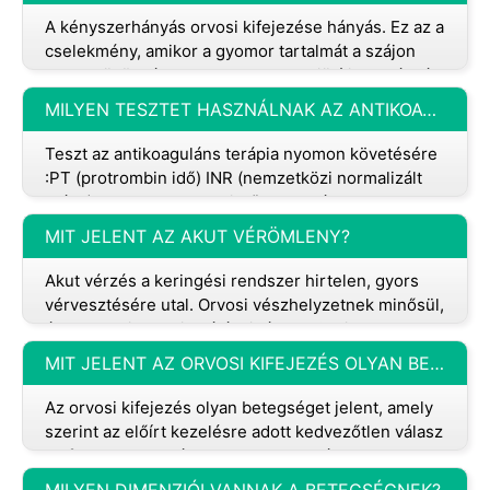
A kényszerhányás orvosi kifejezése hányás. Ez az a
cselekmény, amikor a gyomor tartalmát a szájon
keresztül önként vagy akaratlanul kiürítik. A hányást
számos tényező oko
MILYEN TESZTET HASZNÁLNAK AZ ANTIKOAGULÁNS TERÁPIA NYOMON KÖVETÉSÉRE ÉS A SZERVEZETBEN A MAGAS SZINTŰ GYULLADÁS AZONOSÍTÁSÁRA?
Teszt az antikoaguláns terápia nyomon követésére
:PT (protrombin idő) INR (nemzetközi normalizált
arány) Teszt a magas szintű gyulladás
azonosítására :CRP (C-reaktív fe
MIT JELENT AZ AKUT VÉRÖMLENY?
Akut vérzés a keringési rendszer hirtelen, gyors
vérvesztésére utal. Orvosi vészhelyzetnek minősül,
és azonnali orvosi ellátást igényel. Okai: Az akut
vérzést számos
MIT JELENT AZ ORVOSI KIFEJEZÉS OLYAN BETEGSÉGET, AMELY AZ ELŐÍRT KEZELÉSRE KEDVEZŐTLENÜL REAGÁL?
Az orvosi kifejezés olyan betegséget jelent, amely
szerint az előírt kezelésre adott kedvezőtlen válasz
„refrakter betegség”. Ha egy betegség vagy
egészségügyi állapot ne