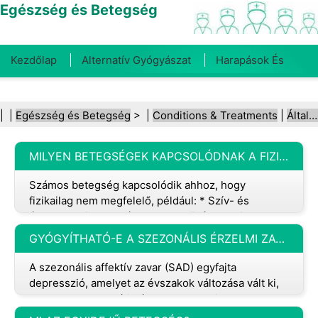
Egészség és Betegség
Kezdőlap
Alternatív Gyógyászat
Harapások És
Csípések
Rák
Betegségek És Kezelések
Száj- És
| |
Egészség és Betegség
> |
Conditions & Treatments
|
Általános betegségek
Fogegészség
Diéta És Táplálkozás
Családi
Egészség
Egészségügyi Ágazat
Mentális Egészség
MILYEN BETEGSÉGEK KAPCSOLÓDNAK A FIZIKAI ÁLLAPOT HIÁNYÁHOZ?
Közegészségügy És Biztonság
Számos betegség kapcsolódik ahhoz, hogy
Sebészet És
fizikailag nem megfelelő, például: * Szív- és
Beavatkozások
érrendszeri betegségek: Ezek közé tartozik a
szívbetegség, a stroke és a magas vérn
GYÓGYÍTHATÓ-E A SZEZONÁLIS ÉRZELMI ZAVAR?
A szezonális affektív zavar (SAD) egyfajta
depresszió, amelyet az évszakok változása vált ki,
leggyakrabban a téli hónapokban, amikor kevesebb
a napfény. Noha az SAD-ra n