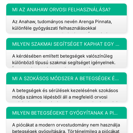
hiba, amelyet az orvosok elkövetnek: Tévedés: Ez
akkor fordul elő, ha az orv
MI AZ ANAHAW ORVOSI FELHASZNÁLÁSA?
Az Anahaw, tudományos nevén Arenga Pinnata,
különféle gyógyászati ​​felhasználásokkal
rendelkezik a különböző régiókban. Íme néhány
egészségügyi előnyei és betegségei, am
MILYEN SZAKMAI SEGÍTSÉGET KAPHAT EGY SZEMÉLY EZEKRE A BETEGSÉGEKRE?
A kérdésében említett betegségek valószínűleg
különböző típusú szakmai segítséget igényelnek.
Íme egy áttekintés azokról a potenciális
szakemberekről, akikkel egy személy
MI A SZOKÁSOS MÓDSZER A BETEGSÉGEK ÉS SÉRÜLÉSEK KEZELÉSÉRE?
A betegségek és sérülések kezelésének szokásos
módja számos lépésből áll a megfelelő orvosi
ellátás és gyógyulás érdekében. Sürgősségi ellátás
:Életveszélyes vagy kriti
MILYEN BETEGSÉGEKET GYÓGYÍTANAK A PIÓCÁK?
A piócákat a modern orvostudomány nem használja
betegségek gyógyítására. Történelmileg a piócákat