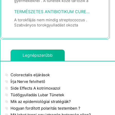
gyermekeknél . A tünetek közé tartozik a
láz, fejfájás , köhögés, hasi fájdalom . A
leggyakoribb és legbosszantóbb
TERMÉSZETES ANTIBIOTIKUM CURE STREP
A torokfájás nem mindig streptococcus .
Szabványos torokgyulladást okozta
vírusfertőzések , és nem lehet
antibiotikumokkal kezelik. Strep torok
azonba
Legnépszerűbb
Colorectalis eljárások
Írja Nerve felvihető
Side Effects A kotrimoxazol
Tüdőgyulladás Lubar Tünetek
Mik az epidemiológiai stratégiák?
Hogyan fordított polaritás testemben ?
Mit lehet tenni egy iatrogén betegség ellen?