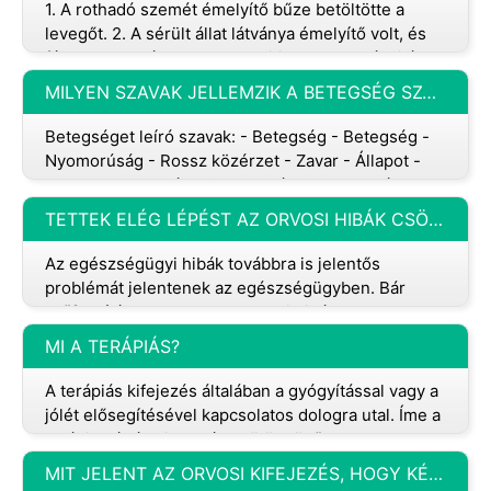
1. A rothadó szemét émelyítő bűze betöltötte a
levegőt. 2. A sérült állat látványa émelyítő volt, és
félre kellett néznem. 3. A politikus hazugságai és
képmutatása bete
MILYEN SZAVAK JELLEMZIK A BETEGSÉG SZÓT?
Betegséget leíró szavak: - Betegség - Betegség -
Nyomorúság - Rossz közérzet - Zavar - Állapot -
Panasz - Betegség - Gyengeség - Gyengeség -
Gyengeség - Gyen
TETTEK ELÉG LÉPÉST AZ ORVOSI HIBÁK CSÖKKENTÉSE ÉRDEKÉBEN?
Az egészségügyi hibák továbbra is jelentős
problémát jelentenek az egészségügyben. Bár
erőfeszítéseket tettek az orvosi hibák
csökkentésére, még többet kell tenni. Néhány
MI A TERÁPIÁS?
A terápiás kifejezés általában a gyógyítással vagy a
jólét elősegítésével kapcsolatos dologra utal. Íme a
terápia néhány jelentése különböző
összefüggésekben: 1. Orvosi
MIT JELENT AZ ORVOSI KIFEJEZÉS, HOGY KÉNYSZERHÁNYÁST?