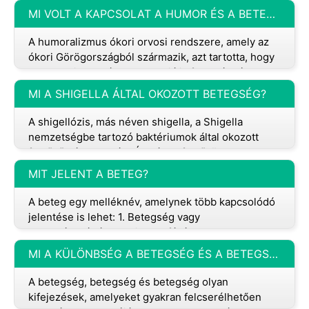
gondoskodási tevékenységek elvégzését és az
MI VOLT A KAPCSOLAT A HUMOR ÉS A BETEGSÉGEK KÖZÖTT?
orvosi
A humoralizmus ókori orvosi rendszere, amely az
ókori Görögországból származik, azt tartotta, hogy
az emberi test négy esszenciális folyadékból vagy
humorból áll:vérből,
MI A SHIGELLA ÁLTAL OKOZOTT BETEGSÉG?
A shigellózis, más néven shigella, a Shigella
nemzetségbe tartozó baktériumok által okozott
fertőző bélbetegség. Általában fertőzött
élelmiszerrel vagy vízzel, vagy fertő
MIT JELENT A BETEG?
A beteg egy melléknév, amelynek több kapcsolódó
jelentése is lehet: 1. Betegség vagy
betegség:Néhány napja megfázásban szenved. Ez a
beteg szó leggyakoribb jelentése. Ro
MI A KÜLÖNBSÉG A BETEGSÉG ÉS A BETEGSÉG KÖZÖTT?
A betegség, betegség és betegség olyan
kifejezések, amelyeket gyakran felcserélhetően