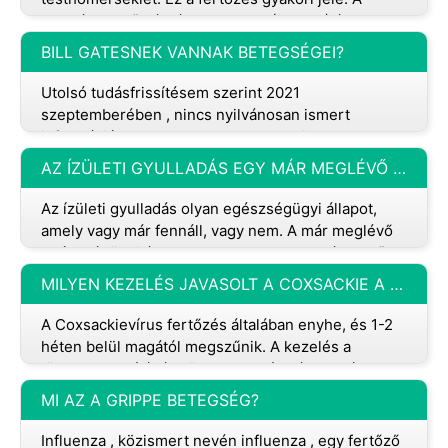
normál testhőmérséklet 36,5 °C (97,7 °F) és 37,5 °C
(99,5 °F) között van. Láznak azt
BILL GATESNEK VANNAK BETEGSÉGEI?
Utolsó tudásfrissítésem szerint 2021
szeptemberében , nincs nyilvánosan ismert
információ, amely arra utalna, hogy Bill Gatesnek, a
Microsoft társalapítójának és filantró
AZ ÍZÜLETI GYULLADÁS EGY MÁR MEGLÉVŐ EGÉSZSÉGÜGYI ÁLLAPOT?
Az ízületi gyulladás olyan egészségügyi állapot,
amely vagy már fennáll, vagy nem. A már meglévő
egészségügyi állapotok azok, amelyek már azelőtt
fennállnak, hogy egy sze
MILYEN KEZELÉS JAVASOLT A COXSACKIE A SZÁMÁRA?
A Coxsackievírus fertőzés általában enyhe, és 1-2
héten belül magától megszűnik. A kezelés a
tünetek enyhítésére összpontosít: Támogató
ellátás: - Pihenj - Folyadékok
MI AZ A GRIPPE BETEGSÉG?
Influenza , közismert nevén influenza , egy fertőző