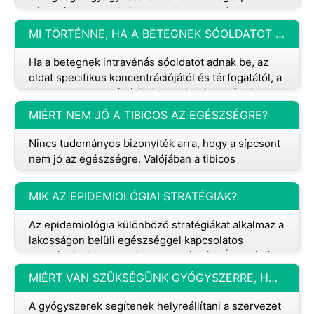
vérontásra használták, ez a gyakorlat már nem
tekinthető hatékonynak.
MI TÖRTÉNNE, HA A BETEGNEK SÓOLDATOT TARTALMAZÓ INTRAVÉNÁS INJEKCIÓT ADNÁNAK BE?
Ha a betegnek intravénás sóoldatot adnak be, az
oldat specifikus koncentrációjától és térfogatától, a
beteg alapbetegségétől és egyéb tényezőktől
függően többféle hatás i
MIÉRT NEM JÓ A TIBICOS AZ EGÉSZSÉGRE?
Nincs tudományos bizonyíték arra, hogy a sípcsont
nem jó az egészségre. Valójában a tibicos
probiotikumok forrása, amelyek jótékony
baktériumok, amelyek elősegíthetik a b
MIK AZ EPIDEMIOLÓGIAI STRATÉGIÁK?
Az epidemiológia különböző stratégiákat alkalmaz a
lakosságon belüli egészséggel kapcsolatos
problémák és betegségek vizsgálatára. Íme néhány
kulcsfontosságú epidemiológi
MIÉRT VAN SZÜKSÉGÜNK GYÓGYSZERRE, HOGY JOBBAN ÉREZZÜK MAGUNKAT BETEGEN?
A gyógyszerek segítenek helyreállítani a szervezet