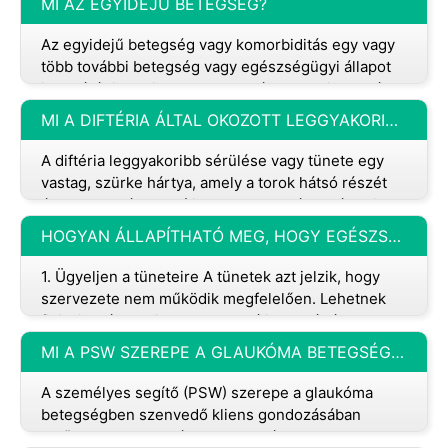
MI AZ EGYIDEJŰ BETEGSÉG?
Az egyidejű betegség vagy komorbiditás egy vagy
több további betegség vagy egészségügyi állapot
jelenlétét jelenti egy olyan egyénben, akinek már
van elsődleges vagy inde
MI A DIFTÉRIA ÁLTAL OKOZOTT LEGGYAKORIBB SÉRÜLÉS VAGY BETEGSÉG?
A diftéria leggyakoribb sérülése vagy tünete egy
vastag, szürke hártya, amely a torok hátsó részét
és a mandulákat borítja. Ez a membrán elzárhatja a
légutakat, ami légzé
HOGYAN ÁLLAPÍTHATÓ MEG, HOGY EGÉSZSÉGÜGYI PROBLÉMÁI VANNAK?
1. Ügyeljen a tüneteire A tünetek azt jelzik, hogy
szervezete nem működik megfelelően. Lehetnek
fizikaiak, érzelmiek vagy mentálisak. Néhány
gyakori tünet, amelyre figy
MI A PSW SZEREPE A GLAUKÓMA BETEGSÉGBEN SZENVEDŐ KLIENS GONDOZÁSÁBAN?
A személyes segítő (PSW) szerepe a glaukóma
betegségben szenvedő kliens gondozásában
elsősorban meghatározott személyes