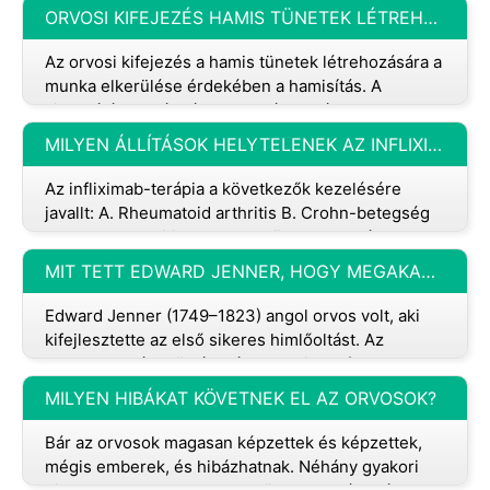
jelentős növekedésére, vagy új tüne
ORVOSI KIFEJEZÉS HAMIS TÜNETEK LÉTREHOZÁSÁRA A MUNKA ELKERÜLÉSE ÉRDEKÉBEN?
Az orvosi kifejezés a hamis tünetek létrehozására a
munka elkerülése érdekében a hamisítás. A
visszaélés a szándékos megtévesztés egy olyan
fajtája, amelyben az egyén egy
MILYEN ÁLLÍTÁSOK HELYTELENEK AZ INFLIXIMAB-TERÁPIÁVAL KAPCSOLATBAN?
Az infliximab-terápia a következők kezelésére
javallt: A. Rheumatoid arthritis B. Crohn-betegség
C. Crohn-proktitis D. Akut arcüreggyulladás A
helyes válasz:D.
MIT TETT EDWARD JENNER, HOGY MEGAKADÁLYOZZA A BETEGSÉGEK SÚLYOSBODÁSÁT?
Edward Jenner (1749–1823) angol orvos volt, aki
kifejlesztette az első sikeres himlőoltást. Az
orvostudomány történetének egyik legfontosabb
alakjanak tartják * Munkája
MILYEN HIBÁKAT KÖVETNEK EL AZ ORVOSOK?
Bár az orvosok magasan képzettek és képzettek,
mégis emberek, és hibázhatnak. Néhány gyakori