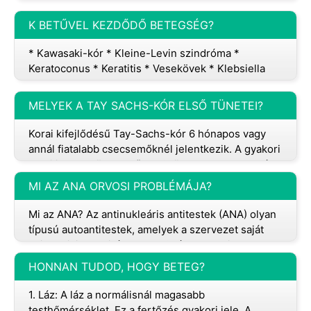
használnak, de valójában az orvostudományban
eltérő jelentéssel bírnak. Íme a legfon
K BETŰVEL KEZDŐDŐ BETEGSÉG?
* Kawasaki-kór * Kleine-Levin szindróma *
Keratoconus * Keratitis * Vesekövek * Klebsiella
MELYEK A TAY SACHS-KÓR ELSŐ TÜNETEI?
Korai kifejlődésű Tay-Sachs-kór 6 hónapos vagy
annál fiatalabb csecsemőknél jelentkezik. A gyakori
korai jelek a következők: * Csökkent szemmozgás *
Látásvesztés * A r
MI AZ ANA ORVOSI PROBLÉMÁJA?
Mi az ANA? Az antinukleáris antitestek (ANA) olyan
típusú autoantitestek, amelyek a szervezet saját
sejtmagjai ellen irányulnak. Számos autoimmun
betegségben megtalálha
HONNAN TUDOD, HOGY BETEG?
1. Láz: A láz a normálisnál magasabb
testhőmérséklet. Ez a fertőzés gyakori jele. A