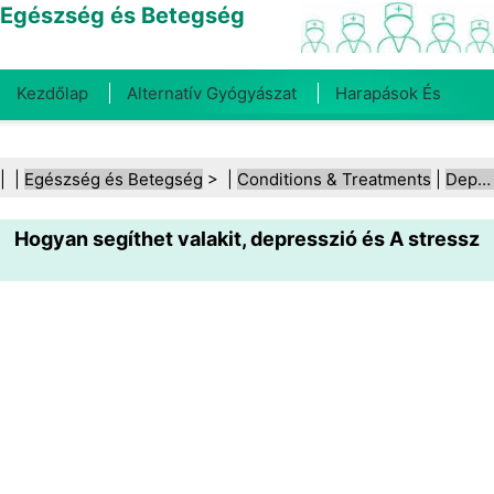
Egészség és Betegség
Kezdőlap
Alternatív Gyógyászat
Harapások És
Csípések
Rák
Betegségek És Kezelések
Száj- És
| |
Egészség és Betegség
> |
Conditions & Treatments
|
Depresszió
Fogegészség
Diéta És Táplálkozás
Családi
Hogyan segíthet valakit, depresszió és A stressz
Egészség
Egészségügyi Ágazat
Mentális Egészség
Közegészségügy És Biztonság
Sebészet És
Beavatkozások