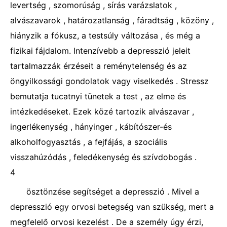
levertség , szomorúság , sírás varázslatok ,
alvászavarok , határozatlanság , fáradtság , közöny ,
hiányzik a fókusz, a testsúly változása , és még a
fizikai fájdalom. Intenzívebb a depresszió jeleit
tartalmazzák érzéseit a reménytelenség és az
öngyilkossági gondolatok vagy viselkedés . Stressz
bemutatja tucatnyi tünetek a test , az elme és
intézkedéseket. Ezek közé tartozik alvászavar ,
ingerlékenység , hányinger , kábítószer-és
alkoholfogyasztás , a fejfájás, a szociális
visszahúzódás , feledékenység és szívdobogás .
4
ösztönzése segítséget a depresszió . Mivel a
depresszió egy orvosi betegség van szükség, mert a
megfelelő orvosi kezelést . De a személy úgy érzi,