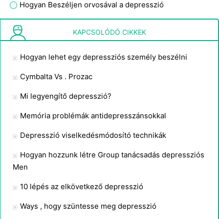
Hogyan Beszéljen orvosával a depresszió
Mik a Seven Signs gyászoló ?
KAPCSOLÓDÓ CIKKEK
Hogyan lehet egy depressziós személy beszélni
Cymbalta Vs . Prozac
Mi legyengítő depresszió?
Memória problémák antidepresszánsokkal
Depresszió viselkedésmódosító technikák
Hogyan hozzunk létre Group tanácsadás depressziós
Men
10 lépés az elkövetkező depresszió
Ways , hogy szüntesse meg depresszió