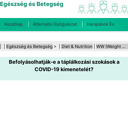
Egészség és Betegség
Kezdőlap
Alternatív Gyógyászat
Harapások És
Csípések
Rák
Betegségek És Kezelések
Száj- És
| |
Egészség és Betegség
> |
Diet & Nutrition
|
WW (Weight Watchers)
Fogegészség
Diéta És Táplálkozás
Családi
Befolyásolhatják-e a táplálkozási szokások a
Egészség
Egészségügyi Ágazat
Mentális Egészség
COVID-19 kimenetelét?
Közegészségügy És Biztonság
Sebészet És
Beavatkozások