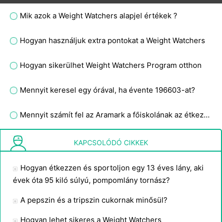
Mik azok a Weight Watchers alapjel értékek ?
Hogyan használjuk extra pontokat a Weight Watchers
Hogyan sikerülhet Weight Watchers Program otthon
Mennyit keresel egy órával, ha évente 196603-at?
Mennyit számít fel az Aramark a főiskolának az étkezésért diáknaponként?
Mennyit ér egy 22 karátos arany arcú Raymond weil női karóra?
KAPCSOLÓDÓ CIKKEK
Hogyan étkezzen és sportoljon egy 13 éves lány, aki
évek óta 95 kiló súlyú, pompomlány tornász?
A pepszin és a tripszin cukornak minősül?
Hogyan lehet sikeres a Weight Watchers